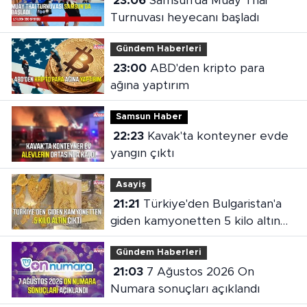
23:06
Samsun'da Muay Thai
Turnuvası heyecanı başladı
Gündem Haberleri
23:00
ABD'den kripto para
ağına yaptırım
Samsun Haber
22:23
Kavak'ta konteyner evde
yangın çıktı
Asayiş
21:21
Türkiye'den Bulgaristan'a
giden kamyonetten 5 kilo altın
çıktı
Gündem Haberleri
21:03
7 Ağustos 2026 On
Numara sonuçları açıklandı