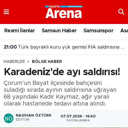
Nöbetçi Eczaneler
Resmi İlanlar
Samsun Haber
Samsunspor
As
Hava Durumu
21:00
Türk bayraklı kuru yük gemisi İHA saldırısına uğradı
Samsun Namaz Vakitleri
HABERLER
BÖLGE HABER
Trafik Durumu
Karadeniz'de ayı saldırısı!
Süper Lig Puan Durumu ve Fikstür
Çorum'un Bayat ilçesinde bahçesini
suladığı sırada ayının saldırısına uğrayan
Tüm Manşetler
68 yaşındaki Kadir Kaymaz, ağır yaralı
olarak hastanede tedavi altına alındı.
Son Dakika Haberleri
NAGIHAN ÖZTÜRK
07.07.2026 - 16:40
EDITÖR
YAYINLANMA
Haber Arşivi