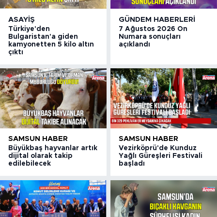
ASAYIŞ
GÜNDEM HABERLERI
Türkiye'den
7 Ağustos 2026 On
Bulgaristan'a giden
Numara sonuçları
kamyonetten 5 kilo altın
açıklandı
çıktı
SAMSUN HABER
SAMSUN HABER
Büyükbaş hayvanlar artık
Vezirköprü'de Kunduz
dijital olarak takip
Yağlı Güreşleri Festivali
edilebilecek
başladı