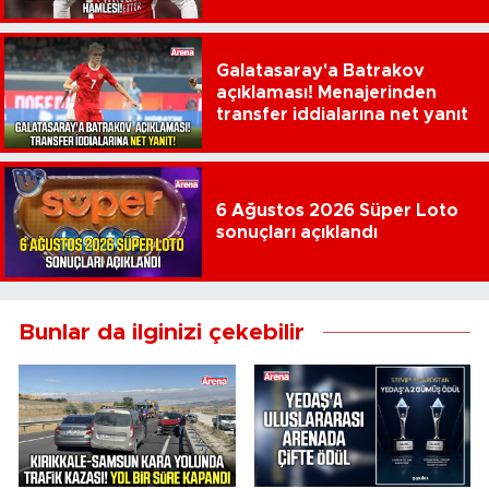
çıktı
Galatasaray'a Batrakov
açıklaması! Menajerinden
transfer iddialarına net yanıt
6 Ağustos 2026 Süper Loto
sonuçları açıklandı
Bunlar da ilginizi çekebilir