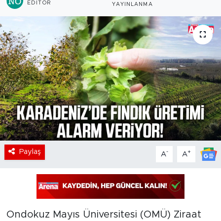
EDITÖR
YAYINLANMA
Paylaş
-
+
A
A
Ondokuz Mayıs Üniversitesi (OMÜ) Ziraat