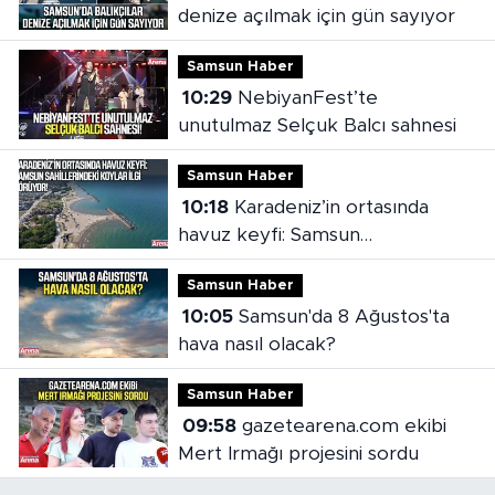
denize açılmak için gün sayıyor
Samsun Haber
10:29
NebiyanFest’te
unutulmaz Selçuk Balcı sahnesi
Samsun Haber
10:18
Karadeniz’in ortasında
havuz keyfi: Samsun
sahillerindeki koylar ilgi görüyor
Samsun Haber
10:05
Samsun'da 8 Ağustos'ta
hava nasıl olacak?
Samsun Haber
09:58
gazetearena.com ekibi
Mert Irmağı projesini sordu