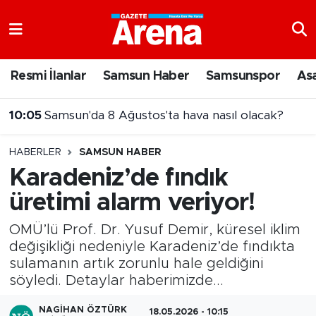
Nöbetçi Eczaneler
Resmi İlanlar
Samsun Haber
Samsunspor
As
Hava Durumu
09:58
gazetearena.com ekibi Mert Irmağı projesini sordu
Samsun Namaz Vakitleri
HABERLER
SAMSUN HABER
Trafik Durumu
Karadeniz’de fındık
üretimi alarm veriyor!
Süper Lig Puan Durumu ve Fikstür
OMÜ’lü Prof. Dr. Yusuf Demir, küresel iklim
Tüm Manşetler
değişikliği nedeniyle Karadeniz’de fındıkta
sulamanın artık zorunlu hale geldiğini
Son Dakika Haberleri
söyledi. Detaylar haberimizde...
Haber Arşivi
NAGIHAN ÖZTÜRK
18.05.2026 - 10:15