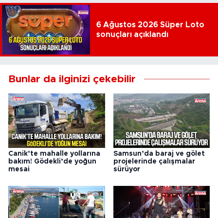
6 Ağustos 2026 Süper Loto
sonuçları açıklandı
Bunlar da ilginizi çekebilir
Canik’te mahalle yollarına
Samsun’da baraj ve gölet
bakım! Gödekli’de yoğun
projelerinde çalışmalar
mesai
sürüyor