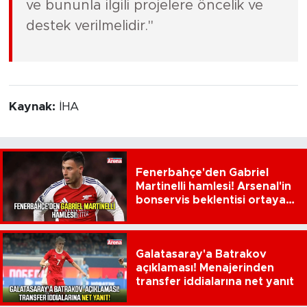
ve bununla ilgili projelere öncelik ve
destek verilmelidir."
Kaynak:
İHA
Fenerbahçe'den Gabriel
Martinelli hamlesi! Arsenal'in
bonservis beklentisi ortaya
çıktı
Galatasaray'a Batrakov
açıklaması! Menajerinden
transfer iddialarına net yanıt