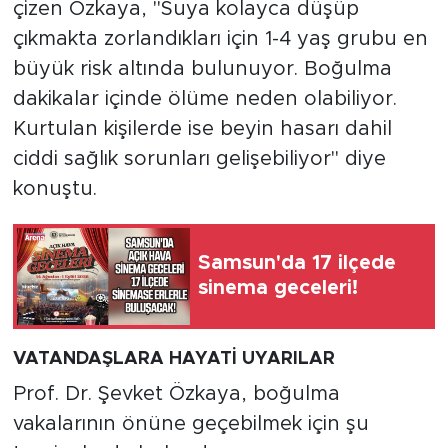
çizen Özkaya, "Suya kolayca düşüp
çıkmakta zorlandıkları için 1-4 yaş grubu en
büyük risk altında bulunuyor. Boğulma
dakikalar içinde ölüme neden olabiliyor.
Kurtulan kişilerde ise beyin hasarı dahil
ciddi sağlık sorunları gelişebiliyor" diye
konuştu.
Samsun'da 17 ilçede
sinema geceleri!
VATANDAŞLARA HAYATİ UYARILAR
Prof. Dr. Şevket Özkaya, boğulma
vakalarının önüne geçebilmek için şu