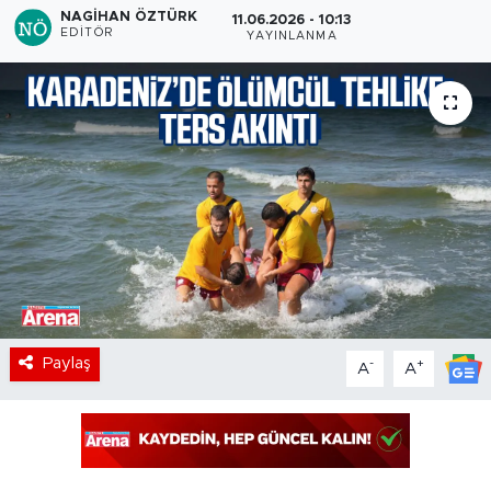
NAGIHAN ÖZTÜRK
11.06.2026 - 10:13
EDITÖR
YAYINLANMA
Paylaş
-
+
A
A