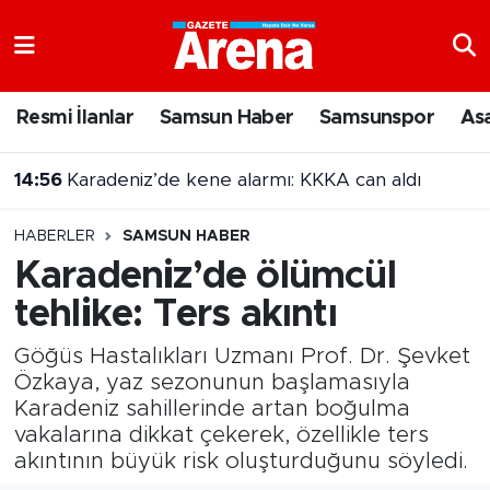
Nöbetçi Eczaneler
Resmi İlanlar
Samsun Haber
Samsunspor
As
Hava Durumu
14:47
Samsun'da 17 ilçede sinema geceleri!
Samsun Namaz Vakitleri
HABERLER
SAMSUN HABER
Trafik Durumu
Karadeniz’de ölümcül
tehlike: Ters akıntı
Süper Lig Puan Durumu ve Fikstür
Göğüs Hastalıkları Uzmanı Prof. Dr. Şevket
Tüm Manşetler
Özkaya, yaz sezonunun başlamasıyla
Karadeniz sahillerinde artan boğulma
Son Dakika Haberleri
vakalarına dikkat çekerek, özellikle ters
akıntının büyük risk oluşturduğunu söyledi.
Haber Arşivi