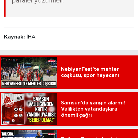
paralel yüzülmeli."
Kaynak:
İHA
NebiyanFest’te mehter
coşkusu, spor heyecanı
Samsun'da yangın alarmı!
Valilikten vatandaşlara
önemli çağrı