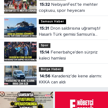
15:32
NebiyanFest’te mehter
coşkusu, spor heyecanı
Samsun Haber
15:31
Dron saldırısına uğramıştı!
Hasarlı Türk gemisi Samsun'a
getirildi
Spor
15:14
Fenerbahçe'den sürpriz
kaleci hamlesi
Bölge Haber
14:56
Karadeniz’de kene alarmı:
KKKA can aldı