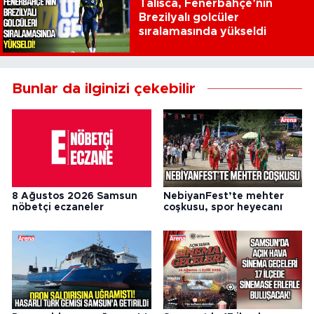
Talisca, Fenerbahçe’nin
Brezilyalı golcüler
sıralamasında yükseldi
Bunlar da ilginizi çekebilir
8 Ağustos 2026 Samsun
NebiyanFest’te mehter
nöbetçi eczaneler
coşkusu, spor heyecanı