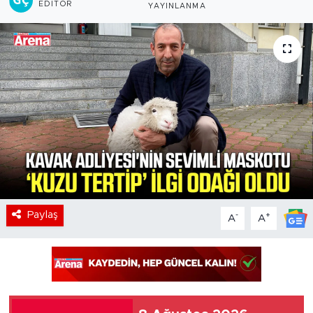
EDITÖR
YAYINLANMA
Paylaş
-
+
A
A