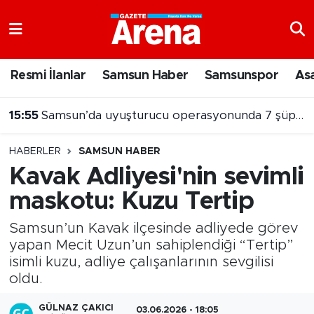
Nöbetçi Eczaneler
Resmi İlanlar
Samsun Haber
Samsunspor
As
Hava Durumu
15:55
Samsun’da uyuşturucu operasyonunda 7 şüpheli cezaevine gönderildi
Samsun Namaz Vakitleri
HABERLER
SAMSUN HABER
Trafik Durumu
Kavak Adliyesi'nin sevimli
maskotu: Kuzu Tertip
Süper Lig Puan Durumu ve Fikstür
Samsun’un Kavak ilçesinde adliyede görev
Tüm Manşetler
yapan Mecit Uzun’un sahiplendiği “Tertip”
isimli kuzu, adliye çalışanlarının sevgilisi
Son Dakika Haberleri
oldu.
Haber Arşivi
GÜLNAZ ÇAKICI
03.06.2026 - 18:05