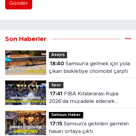
Gönder
Son Haberler
Asayiş
18:40
Samsun'a gelmek için yola
çıkan bisikletiye otomobil çarptı
Spor
17:41
FIBA Kıtalararası Kupa
2026’da mücadele edecek
takımlar belli oldu
Samsun Haber
17:15
Samsun'a getirilen geminin
hasarı ortaya çıktı