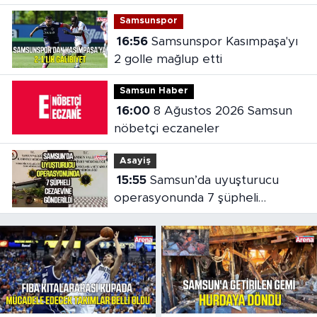
Samsunspor
16:56
Samsunspor Kasımpaşa'yı
2 golle mağlup etti
Samsun Haber
16:00
8 Ağustos 2026 Samsun
nöbetçi eczaneler
Asayiş
15:55
Samsun’da uyuşturucu
operasyonunda 7 şüpheli
cezaevine gönderildi