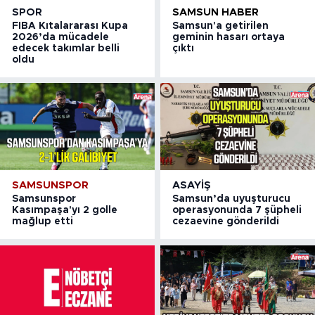
SPOR
SAMSUN HABER
FIBA Kıtalararası Kupa
Samsun'a getirilen
2026’da mücadele
geminin hasarı ortaya
edecek takımlar belli
çıktı
oldu
SAMSUNSPOR
ASAYIŞ
Samsunspor
Samsun’da uyuşturucu
Kasımpaşa'yı 2 golle
operasyonunda 7 şüpheli
mağlup etti
cezaevine gönderildi