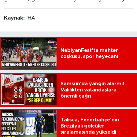
Kaynak:
İHA
NebiyanFest’te mehter
coşkusu, spor heyecanı
Samsun'da yangın alarmı!
Valilikten vatandaşlara
önemli çağrı
Talisca, Fenerbahçe’nin
Brezilyalı golcüler
sıralamasında yükseldi