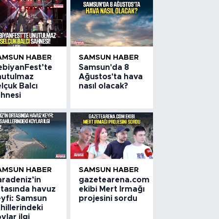
AMSUN HABER
SAMSUN HABER
ebiyanFest’te
Samsun'da 8
nutulmaz
Ağustos'ta hava
lçuk Balcı
nasıl olacak?
ahnesi
AMSUN HABER
SAMSUN HABER
aradeniz’in
gazetearena.com
rtasında havuz
ekibi Mert Irmağı
eyfi: Samsun
projesini sordu
hillerindeki
ylar ilgi