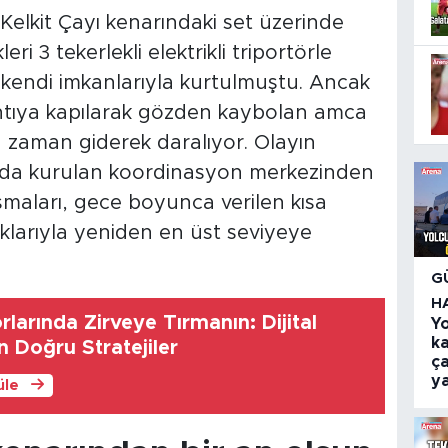
elkit Çayı kenarındaki set üzerinde
leri 3 tekerlekli elektrikli triportörle
kendi imkanlarıyla kurtulmuştu. Ancak
ıntıya kapılarak gözden kaybolan amca
in zaman giderek daralıyor. Olayın
da kurulan koordinasyon merkezinden
maları, gece boyunca verilen kısa
şıklarıyla yeniden en üst seviyeye
G
H
larında Zirveye Tırmanın: Dijital
Y
k
in Doğru Stratejiler
ça
ya
üle