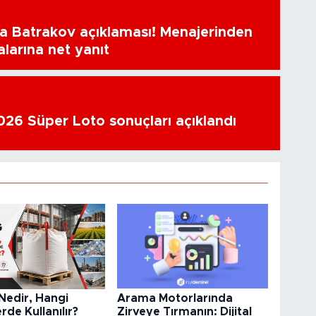
a Batrakov açıklaması! Menajerinden
alarına net yanıt
26 Süper Loto sonuçları açıklandı
Arama Motorlarında
Nedir, Hangi
Zirveye Tırmanın: Dijital
rde Kullanılır?