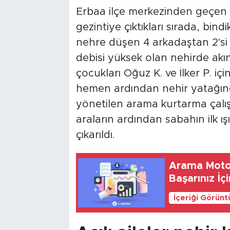
Erbaa ilçe merkezinden geçen K
gezintiye çıktıkları sırada, bindik
nehre düşen 4 arkadaştan 2'si 
debisi yüksek olan nehirde ak
çocukları Oğuz K. ve İlker P. iç
hemen ardından nehir yatağın
yönetilen arama kurtarma çalış
araların ardından sabahın ilk ı
çıkarıldı.
Arama Motor
Başarınız İç
İçeriği Görünt