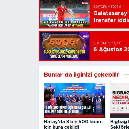
EDITÖRÜN SEÇTIĞI
Galatasaray'
transfer iddi
EDITÖRÜN SEÇTIĞI
6 Ağustos 20
Bunlar da ilginizi çekebilir
Hatay'da 8 bin 500 konut
Bigbag 
için kura çekildi
Sektörle