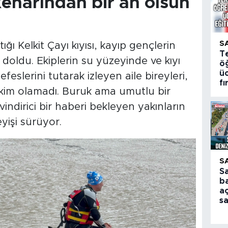
 kenarından bir an olsun
S
ğı Kelkit Çayı kıyısı, kayıp gençlerin
T
la doldu. Ekiplerin su yüzeyinde ve kıyı
öğ
üc
feslerini tutarak izleyen aile bireyleri,
fı
im olamadı. Buruk ama umutlu bir
vindirici bir haberi bekleyen yakınların
yişi sürüyor.
S
S
ba
aç
s