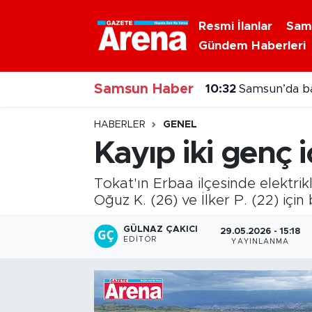
Resmi İlanlar
Sam
Gündem Haberleri
Nöbetçi Eczaneler
Samsun Haber
Hava Durumu
10:32
Samsun’da bal
Samsun Namaz Vakitleri
HABERLER
GENEL
Kayıp iki genç 
Trafik Durumu
Tokat'ın Erbaa ilçesinde elektri
Süper Lig Puan Durumu ve Fikstür
Oğuz K. (26) ve İlker P. (22) iç
Tüm Manşetler
GÜLNAZ ÇAKICI
29.05.2026 - 15:18
EDITÖR
YAYINLANMA
Son Dakika Haberleri
Haber Arşivi