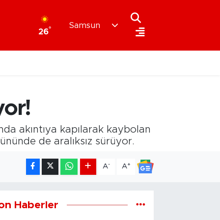
Samsun
°
26
yor!
'nda akıntıya kapılarak kaybolan
gününde de aralıksız sürüyor.
-
+
A
A
on Haberler