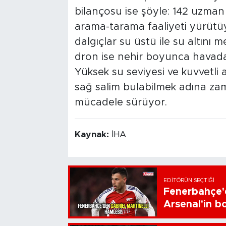
bilançosu ise şöyle: 142 uzman
arama-tarama faaliyeti yürütü
dalgıçlar su üstü ile su altını 
dron ise nehir boyunca havadan
Yüksek su seviyesi ve kuvvetli a
sağ salim bulabilmek adına za
mücadele sürüyor.
Kaynak:
İHA
EDITÖRÜN SEÇTIĞI
Fenerbahçe'd
Arsenal'in bo