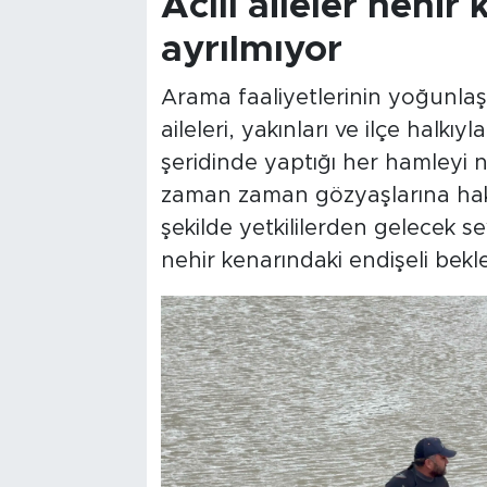
Acılı aileler nehir
ayrılmıyor
Arama faaliyetlerinin yoğunlaştı
aileleri, yakınları ve ilçe halkıy
şeridinde yaptığı her hamleyi ne
zaman zaman gözyaşlarına hak
şekilde yetkililerden gelecek se
nehir kenarındaki endişeli bekle