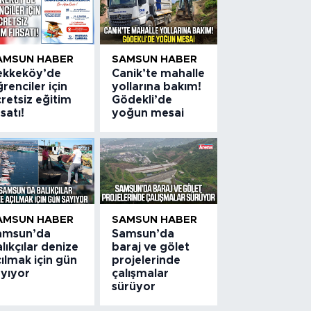
AMSUN HABER
SAMSUN HABER
ekkeköy’de
Canik’te mahalle
renciler için
yollarına bakım!
retsiz eğitim
Gödekli’de
rsatı!
yoğun mesai
AMSUN HABER
SAMSUN HABER
amsun’da
Samsun’da
lıkçılar denize
baraj ve gölet
ılmak için gün
projelerinde
ayıyor
çalışmalar
sürüyor