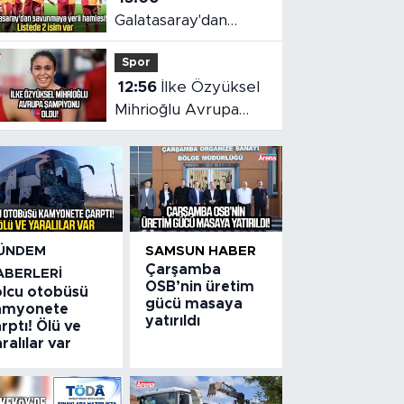
Galatasaray'dan
savunmaya yerli
Spor
hamlesi!
12:56
İlke Özyüksel
Mihrioğlu Avrupa
şampiyonu oldu
ÜNDEM
SAMSUN HABER
Çarşamba
ABERLERI
OSB’nin üretim
olcu otobüsü
gücü masaya
amyonete
yatırıldı
rptı! Ölü ve
ralılar var