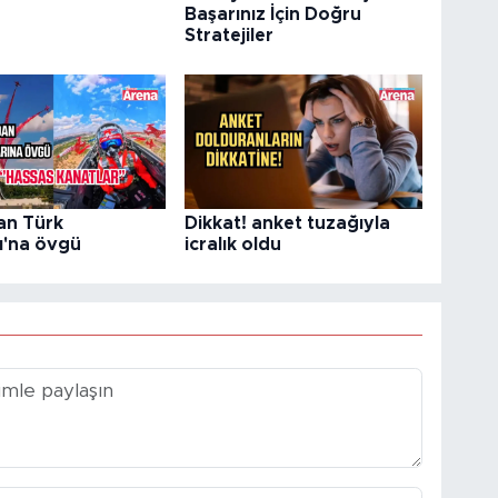
Başarınız İçin Doğru
Stratejiler
an Türk
Dikkat! anket tuzağıyla
rı'na övgü
icralık oldu