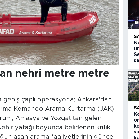
S
N
u
Se
s
dan nehri metre metre
 geniş çaplı operasyona; Ankara'dan
S
darma Komando Arama Kurtarma (JAK)
K
Çorum, Amasya ve Yozgat'tan gelen
o
k
ehir yatağı boyunca belirlenen kritik
sa
yoğunlaşan arama faaliyetlerinin güncel
ko