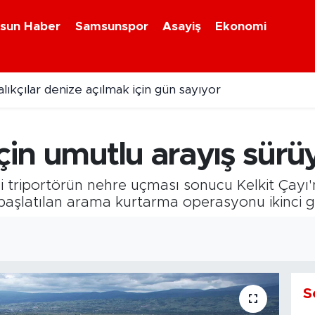
sun Haber
Samsunspor
Asayiş
Ekonomi
ıkçılar denize açılmak için gün sayıyor
için umutlu arayış sürü
kli triportörün nehre uçması sonucu Kelkit Çayı
in başlatılan arama kurtarma operasyonu ikinci 
S