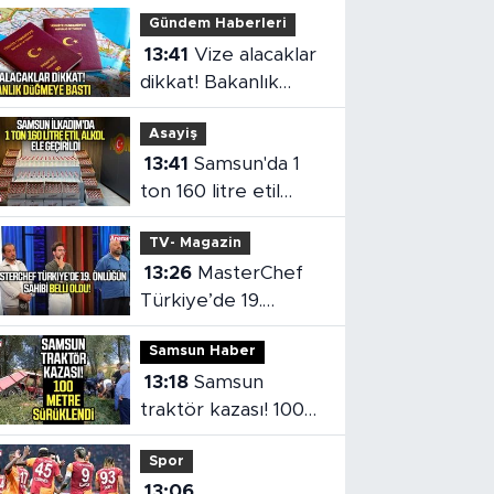
Gündem Haberleri
13:41
Vize alacaklar
dikkat! Bakanlık
düğmeye bastı
Asayiş
13:41
Samsun'da 1
ton 160 litre etil
alkol ele geçirildi
TV- Magazin
13:26
MasterChef
Türkiye’de 19.
önlüğün sahibi belli
Samsun Haber
oldu
13:18
Samsun
traktör kazası! 100
metre sürüklendi
Spor
13:06