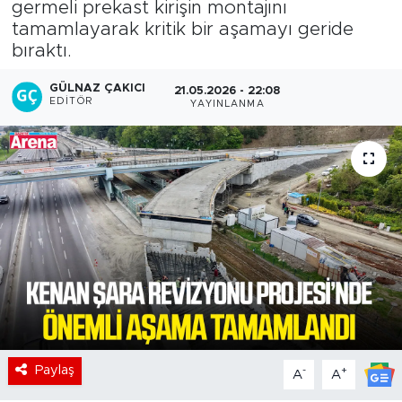
germeli prekast kirişin montajını
tamamlayarak kritik bir aşamayı geride
bıraktı.
GÜLNAZ ÇAKICI
21.05.2026 - 22:08
EDITÖR
YAYINLANMA
Paylaş
-
+
A
A