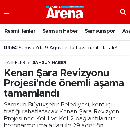
Nöbetçi Eczaneler
Resmi İlanlar
Samsun Haber
Samsunspor
As
Hava Durumu
07:00
9 Ağustos 2026 güncel fındık fiyatları
Samsun Namaz Vakitleri
HABERLER
SAMSUN HABER
Trafik Durumu
Kenan Şara Revizyonu
Projesi’nde önemli aşama
Süper Lig Puan Durumu ve Fikstür
tamamlandı
Tüm Manşetler
Samsun Büyükşehir Belediyesi, kent içi
Son Dakika Haberleri
trafiği rahatlatacak Kenan Şara Revizyonu
Projesi'nde Kol-1 ve Kol-2 bağlantılarının
betonarme imalatları ile 29 adet ön
Haber Arşivi