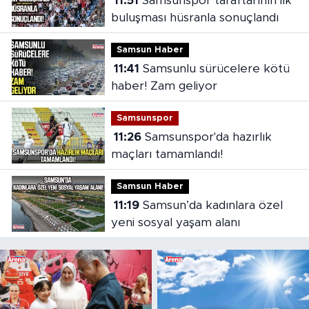
11:51
Samsunspor taraftarının ilk
buluşması hüsranla sonuçlandı
Samsun Haber
11:41
Samsunlu sürücelere kötü
haber! Zam geliyor
Samsunspor
11:26
Samsunspor'da hazırlık
maçları tamamlandı!
Samsun Haber
11:19
Samsun’da kadınlara özel
yeni sosyal yaşam alanı