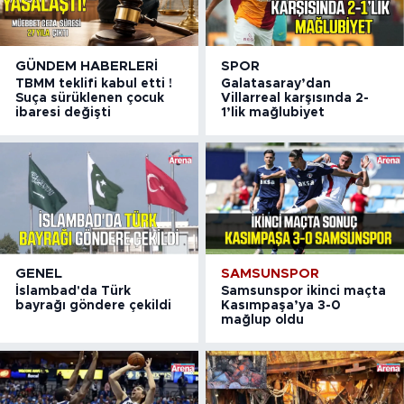
GÜNDEM HABERLERI
SPOR
TBMM teklifi kabul etti !
Galatasaray’dan
Suça sürüklenen çocuk
Villarreal karşısında 2-
ibaresi değişti
1’lik mağlubiyet
GENEL
SAMSUNSPOR
İslambad'da Türk
Samsunspor ikinci maçta
bayrağı göndere çekildi
Kasımpaşa’ya 3-0
mağlup oldu