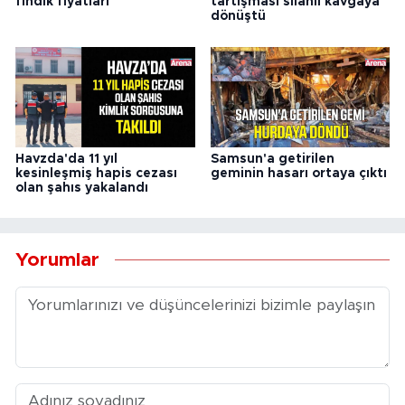
fındık fiyatları
tartışması silahlı kavgaya
dönüştü
Havzda'da 11 yıl
Samsun'a getirilen
kesinleşmiş hapis cezası
geminin hasarı ortaya çıktı
olan şahıs yakalandı
Yorumlar