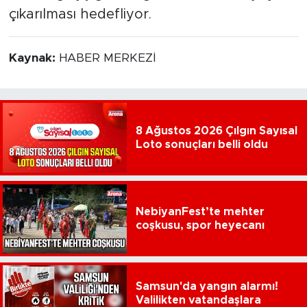
çıkarılması hedefliyor.
Kaynak:
HABER MERKEZİ
8 Ağustos 2026 Çılgın Sayısal
Loto sonuçları belli oldu
NebiyanFest’te mehter
coşkusu, spor heyecanı
Samsun'da yangın alarmı!
Valilikten vatandaşlara