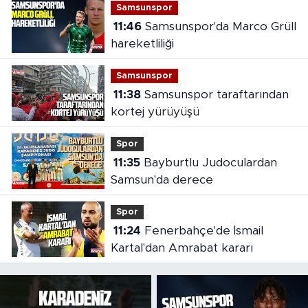
Samsunspor
11:46
Samsunspor'da Marco Grüll
hareketliliği
Samsunspor
11:38
Samsunspor taraftarından
kortej yürüyüşü
Spor
11:35
Bayburtlu Judoculardan
Samsun'da derece
Spor
11:24
Fenerbahçe'de İsmail
Kartal'dan Amrabat kararı