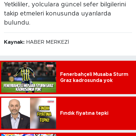
Yetkililer, yolculara güncel sefer bilgilerini
takip etmeleri konusunda uyarılarda
bulundu.
Kaynak:
HABER MERKEZİ
Fenerbahçeli Musaba Sturm
Graz kadrosunda yok
Fındık fiyatına tepki