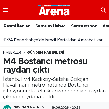
Nöbetçi Eczaneler
Resmi İlanlar
Samsun Haber
Samsunspor
As
Hava Durumu
11:24
Fenerbahçe'de İsmail Kartal'dan Amrabat kararı
Samsun Namaz Vakitleri
HABERLER
GÜNDEM HABERLERI
Trafik Durumu
M4 Bostancı metrosu
raydan çıktı
Süper Lig Puan Durumu ve Fikstür
İstanbul M4 Kadıköy-Sabiha Gökçen
Tüm Manşetler
Havalimanı metro hattında Bostancı
istasyonunda teknik arıza nedeniyle raydan
Son Dakika Haberleri
çıkma meydana geldi.
Haber Arşivi
NAGIHAN ÖZTÜRK
19.06.2026 - 20:51