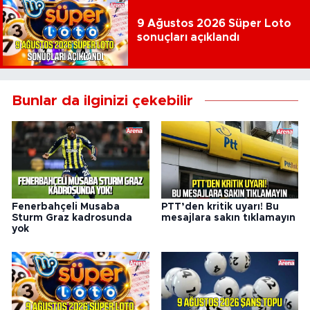
9 Ağustos 2026 Süper Loto
sonuçları açıklandı
Bunlar da ilginizi çekebilir
Fenerbahçeli Musaba
PTT’den kritik uyarı! Bu
Sturm Graz kadrosunda
mesajlara sakın tıklamayın
yok