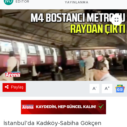
EDITÖR
YAYINLANMA
Paylaş
-
+
A
A
İstanbul’da Kadıköy-Sabiha Gökçen