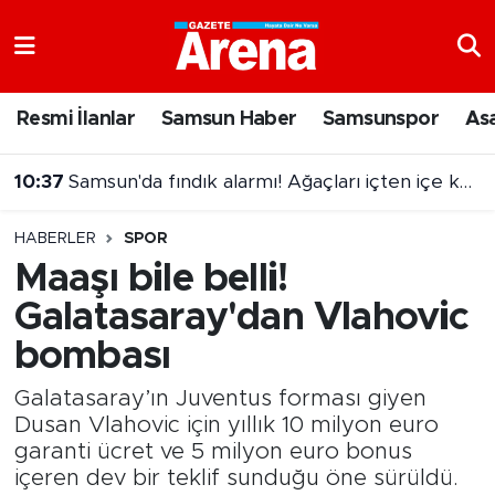
Nöbetçi Eczaneler
Resmi İlanlar
Samsun Haber
Samsunspor
As
Hava Durumu
10:37
Samsun'da fındık alarmı! Ağaçları içten içe kurutuyor
Samsun Namaz Vakitleri
HABERLER
SPOR
Trafik Durumu
Maaşı bile belli!
Galatasaray'dan Vlahovic
Süper Lig Puan Durumu ve Fikstür
bombası
Tüm Manşetler
Galatasaray’ın Juventus forması giyen
Son Dakika Haberleri
Dusan Vlahovic için yıllık 10 milyon euro
garanti ücret ve 5 milyon euro bonus
içeren dev bir teklif sunduğu öne sürüldü.
Haber Arşivi