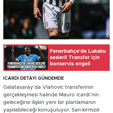
Fenerbahçe'de Lukaku
sesleri! Transfer için
bonservis engeli
ICARDI DETAYI GÜNDEMDE
Galatasaray’da Vlahovic transferinin
gerçekleşmesi halinde Mauro Icardi’nin
geleceğine ilişkin yeni bir planlamanın
yapılabileceği konuşuluyor. Sarı-kırmızılı