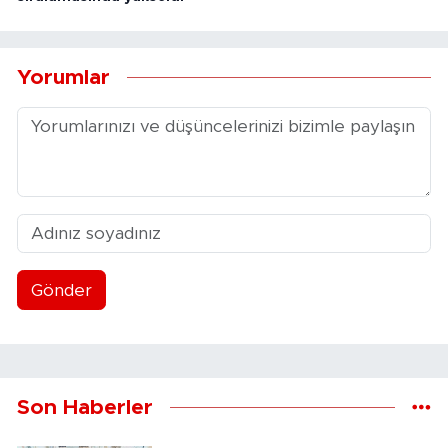
Yorumlar
Gönder
Son Haberler