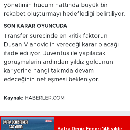
yönetimin hücum hattında büyük bir
rekabet oluşturmayı hedeflediği belirtiliyor.
SON KARAR OYUNCUDA
Transfer sürecinde en kritik faktörün
Dusan Vlahovic’in vereceği karar olacağı
ifade ediliyor. Juventus ile yapılacak
görüşmelerin ardından yıldız golcünün
kariyerine hangi takımda devam
edeceğinin netleşmesi bekleniyor.
Kaynak:
HABERLER.COM
Bafra Deniz Feneri 146 yıldır