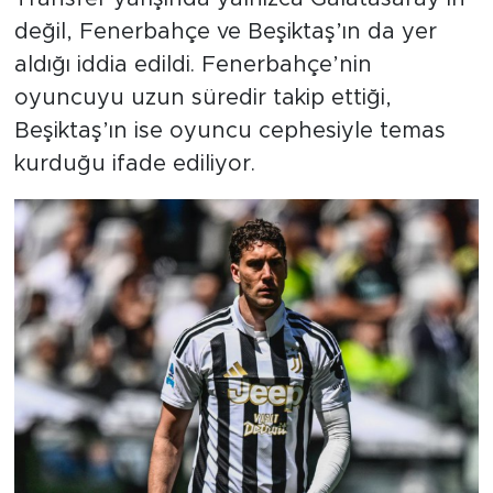
değil, Fenerbahçe ve Beşiktaş’ın da yer
aldığı iddia edildi. Fenerbahçe’nin
oyuncuyu uzun süredir takip ettiği,
Beşiktaş’ın ise oyuncu cephesiyle temas
kurduğu ifade ediliyor.