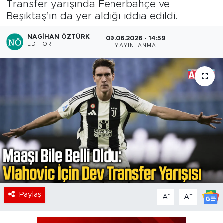
Transfer yarışında Fenerbahçe ve
Beşiktaş’ın da yer aldığı iddia edildi.
NAGIHAN ÖZTÜRK
09.06.2026 - 14:59
EDITÖR
YAYINLANMA
Paylaş
-
+
A
A