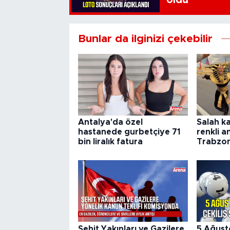
oldu
Bunlar da ilginizi çekebilir
Antalya'da özel
Salah k
hastanede gurbetçiye 71
renkli a
bin liralık fatura
Trabzon
Şehit Yakınları ve Gazilere
5 Ağust