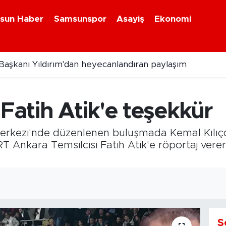
sun Haber
Samsunspor
Asayiş
Ekonomi
aşkanı Yıldırım'dan heyecanlandıran paylaşım
Kur'an kursu öğrencileri turnuvada buluştu
 Fatih Atik'e teşekkür
Merkezi'nde düzenlenen buluşmada Kemal Kılıçd
GRT Ankara Temsilcisi Fatih Atik'e röportaj vere
S