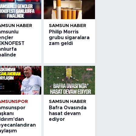
AMSUN HABER
SAMSUN HABER
amsunlu
Philip Morris
ençler
grubu sigaralara
EKNOFEST
zam geldi
nlıurfa
nalinde
AMSUNSPOR
SAMSUN HABER
amsunspor
Bafra Ovasında
aşkanı
hasat devam
ldırım'dan
ediyor
eyecanlandıran
aylaşım