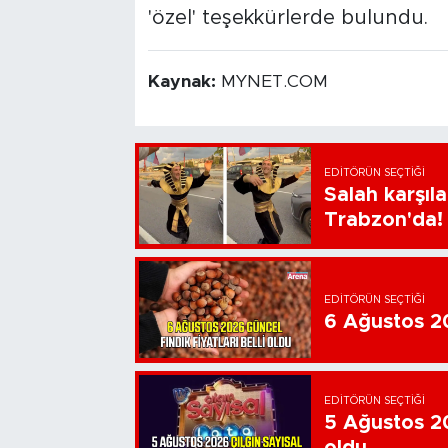
'özel' teşekkürlerde bulundu.
Kaynak:
MYNET.COM
EDITÖRÜN SEÇTIĞI
Salah karşıl
Trabzon'da!
EDITÖRÜN SEÇTIĞI
6 Ağustos 202
EDITÖRÜN SEÇTIĞI
5 Ağustos 20