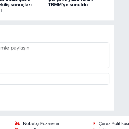
iliş sonuçları
TBMM'ye sunuldu
ı
Nöbetçi Eczaneler
Çerez Politikas