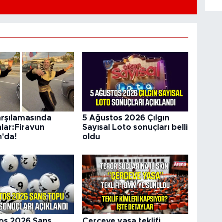
arşılamasında
5 Ağustos 2026 Çılgın
nlar:Firavun
Sayısal Loto sonuçları belli
'da!
oldu
os 2026 Şans
Çerçeve yasa teklifi