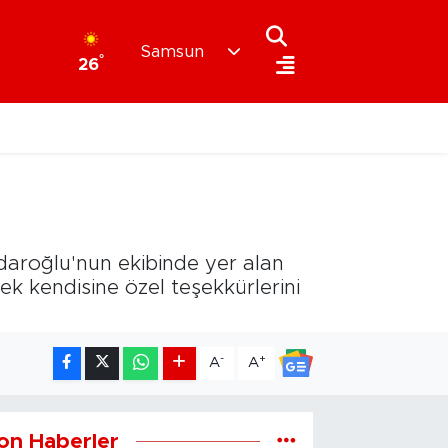
Samsun
°
26
aroğlu'nun ekibinde yer alan
rek kendisine özel teşekkürlerini
-
+
A
A
on Haberler