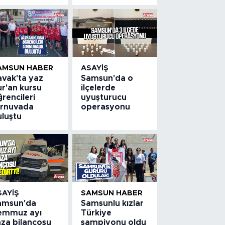
AMSUN HABER
ASAYIŞ
avak'ta yaz
Samsun'da o
ur'an kursu
ilçelerde
rencileri
uyuşturucu
urnuvada
operasyonu
uluştu
SAYIŞ
SAMSUN HABER
amsun'da
Samsunlu kızlar
emmuz ayı
Türkiye
aza bilançosu
şampiyonu oldu