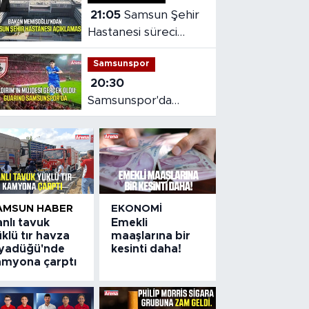
21:05
Samsun Şehir
Hastanesi süreci
masaya yatırıldı
Samsunspor
20:30
Samsunspor'da
Gabriele dönemi
başladı
AMSUN HABER
EKONOMI
nlı tavuk
Emekli
klü tır havza
maaşlarına bir
iyadüğü'nde
kesinti daha!
amyona çarptı