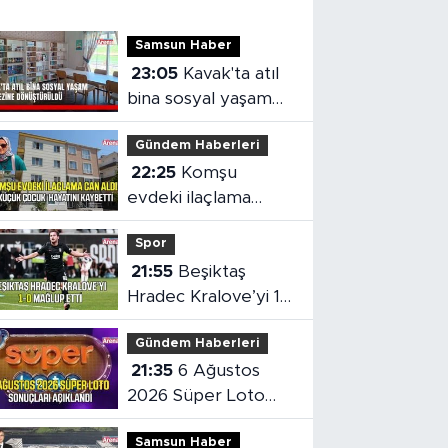
Samsun Haber
23:05
Kavak'ta atıl
bina sosyal yaşam
merkezine
Gündem Haberleri
dönüştürüldü
22:25
Komşu
evdeki ilaçlama
küçük çocuğun
Spor
ölümüne neden oldu
21:55
Beşiktaş
Hradec Kralove’yi 1-
0 mağlup etti
Gündem Haberleri
21:35
6 Ağustos
2026 Süper Loto
sonuçları açıklandı
Samsun Haber