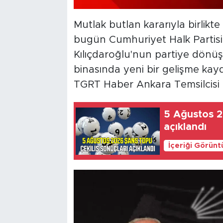
Mutlak butlan kararıyla birlikt
bugün Cumhuriyet Halk Partisi
Kılıçdaroğlu'nun partiye dönü
binasında yeni bir gelişme kayd
TGRT Haber Ankara Temsilcisi Fa
5 Ağustos 2
açıklandı
İçeriği Görünt