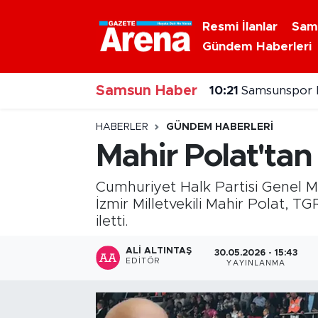
Resmi İlanlar
Sam
Gündem Haberleri
Nöbetçi Eczaneler
10:21
Samsunspor B
Samsun Haber
Hava Durumu
10:16
Kavak'ta yaz 
Samsun Namaz Vakitleri
HABERLER
GÜNDEM HABERLERI
Mahir Polat'tan
Trafik Durumu
Cumhuriyet Halk Partisi Genel 
Süper Lig Puan Durumu ve Fikstür
İzmir Milletvekili Mahir Polat, T
iletti.
Tüm Manşetler
ALI ALTINTAŞ
30.05.2026 - 15:43
EDITÖR
YAYINLANMA
Son Dakika Haberleri
Haber Arşivi