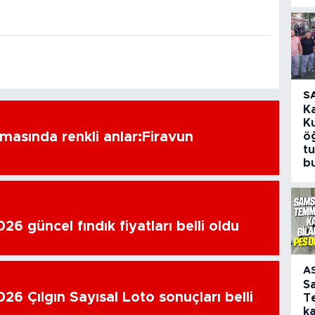
S
K
K
amasında renkli anlar:Firavun
öğ
t
b
6 güncel fındık fiyatları belli oldu
A
S
26 Çılgın Sayısal Loto sonuçları belli
T
k