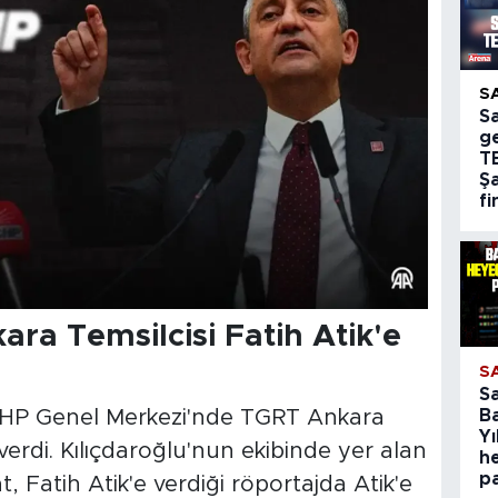
S
S
g
T
Şa
fi
ra Temsilcisi Fatih Atik'e
S
S
B
 CHP Genel Merkezi'nde TGRT Ankara
Yı
 verdi. Kılıçdaroğlu'nun ekibinde yer alan
h
p
t, Fatih Atik'e verdiği röportajda Atik'e