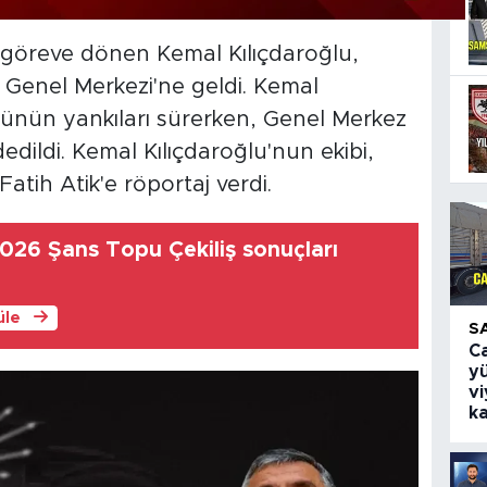
e göreve dönen Kemal Kılıçdaroğlu,
 Genel Merkezi'ne geldi. Kemal
şünün yankıları sürerken, Genel Merkez
edildi. Kemal Kılıçdaroğlu'nun ekibi,
tih Atik'e röportaj verdi.
026 Şans Topu Çekiliş sonuçları
üle
S
Ca
yü
v
k