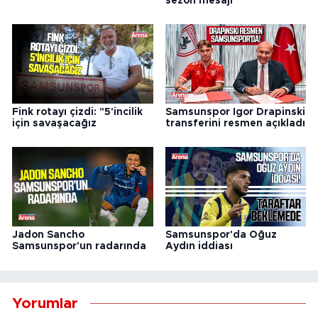
sezon mesajı
Fink rotayı çizdi: "5'incilik
Samsunspor Igor Drapinski
için savaşacağız
transferini resmen açıkladı
Jadon Sancho
Samsunspor'da Oğuz
Samsunspor'un radarında
Aydın iddiası
Yorumlar