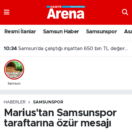
Nöbetçi Eczaneler
Resmi İlanlar
Samsun Haber
Samsunspor
As
Hava Durumu
10:34
Samsun'da çalıştığı inşattan 650 bin TL değerinde kablo çaldı!
Samsun Namaz Vakitleri
Trafik Durumu
Süper Lig Puan Durumu ve Fikstür
Samsun
Tüm Manşetler
HABERLER
SAMSUNSPOR
Marius'tan Samsunspor
Son Dakika Haberleri
taraftarına özür mesajı
Haber Arşivi