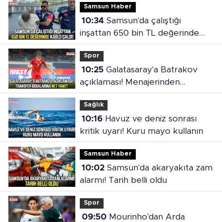
Samsun Haber
10:34
Samsun'da çalıştığı
inşattan 650 bin TL değerinde
kablo çaldı!
Spor
10:25
Galatasaray'a Batrakov
açıklaması! Menajerinden
transfer iddialarına net yanıt
Sağlık
10:16
Havuz ve deniz sonrası
kritik uyarı! Kuru mayo kullanın
Samsun Haber
10:02
Samsun'da akaryakıta zam
alarmı! Tarih belli oldu
Spor
09:50
Mourinho'dan Arda