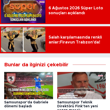
6 Ağustos 2026 Süper Loto
sonuçları açıklandı
Salah karşılamasında renkli
anlar:Firavun Trabzon'da!
Bunlar da ilginizi çekebilir
Samsunspor'da Gabriele
Samsunspor Teknik
dönemi başladı
Direktörü Fink'ten yeni