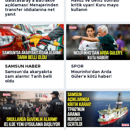
Galatasaray'a Batrakov
Havuz ve deniz sonrası
açıklaması! Menajerinden
kritik uyarı! Kuru mayo
transfer iddialarına net
kullanın
yanıt
SAMSUN HABER
SPOR
Samsun'da akaryakıta
Mourinho'dan Arda
zam alarmı! Tarih belli
Güler'e kötü haber!
oldu