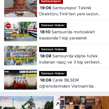
Samsunspor
19:06
Samsunspor Teknik
Direktörü Fink'ten yeni sezon
mesajı
Samsun Haber
18:10
Samsun'da motosiklet
kazasında 1 kişi yaralandı
Samsun Haber
18:08
Samsun'da klipte tüfek
kullanan rapçi ve 3 kişi serbest
bırakıldı
Samsun Haber
18:08
Canik BİLSEM
öğrencilerinden Vietnam'da
madalya başarısı