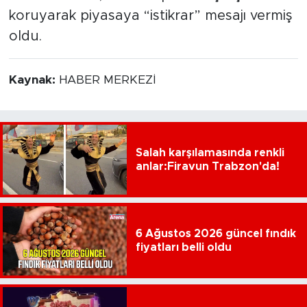
koruyarak piyasaya “istikrar” mesajı vermiş
oldu.
Kaynak:
HABER MERKEZİ
Salah karşılamasında renkli
anlar:Firavun Trabzon'da!
6 Ağustos 2026 güncel fındık
fiyatları belli oldu