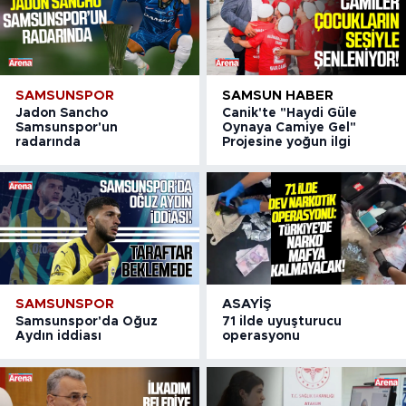
SAMSUNSPOR
SAMSUN HABER
Jadon Sancho
Canik'te "Haydi Güle
Samsunspor'un
Oynaya Camiye Gel"
radarında
Projesine yoğun ilgi
SAMSUNSPOR
ASAYIŞ
Samsunspor'da Oğuz
71 ilde uyuşturucu
Aydın iddiası
operasyonu