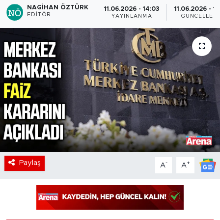
NAGIHAN ÖZTÜRK
11.06.2026 - 14:03
11.06.2026 - 16
EDITÖR
YAYINLANMA
GÜNCELLEM
Paylaş
-
+
A
A