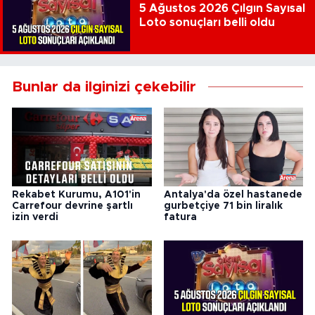
5 Ağustos 2026 Çılgın Sayısal
Loto sonuçları belli oldu
Bunlar da ilginizi çekebilir
Rekabet Kurumu, A101'in
Antalya'da özel hastanede
Carrefour devrine şartlı
gurbetçiye 71 bin liralık
izin verdi
fatura