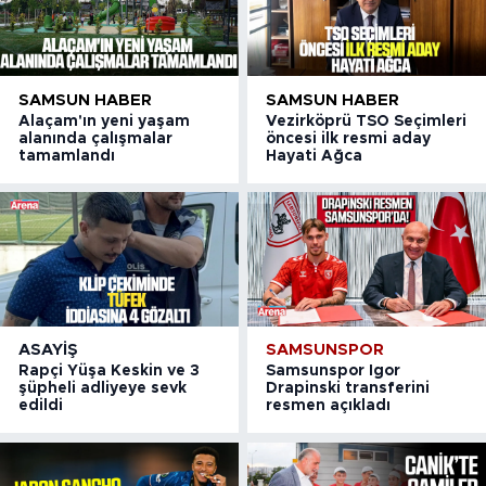
SAMSUN HABER
SAMSUN HABER
Alaçam'ın yeni yaşam
Vezirköprü TSO Seçimleri
alanında çalışmalar
öncesi ilk resmi aday
tamamlandı
Hayati Ağca
ASAYIŞ
SAMSUNSPOR
Rapçi Yüşa Keskin ve 3
Samsunspor Igor
şüpheli adliyeye sevk
Drapinski transferini
edildi
resmen açıkladı