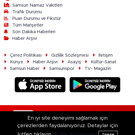
Samsun Namaz Vakitleri
Trafik Durumu
Puan Durumu ve Fikstür
Tüm Manşetler
Son Dakika Haberleri
Haber Arşivi
Çerez Politikası
Gizlilik Sözleşmesi
İletişim
Künye
Haber Arşivi
Asayiş
Kültür-Sanat
Samsun Haber
Samsunspor
TV- Magazin
RSS
Copyright © 2026. Her hakkı saklıdır.
En iyi site deneyimi sağlamak için
çerezlerden faydalanıyoruz. Detaylar için
Haber Yazılımı:
TE Bilişim
lütfen tıklayın.
Gizlilik Sözleşmesi
TAMAM