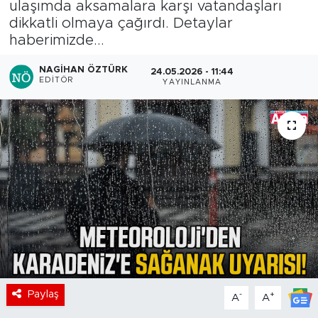
ulaşımda aksamalara karşı vatandaşları
dikkatli olmaya çağırdı. Detaylar
haberimizde...
NAGIHAN ÖZTÜRK
24.05.2026 - 11:44
EDITÖR
YAYINLANMA
Paylaş
-
+
A
A