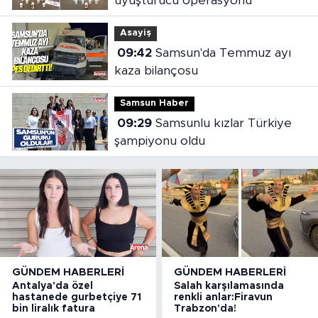
uyuşturucu operasyonu
Asayiş
09:42
Samsun'da Temmuz ayı
kaza bilançosu
Samsun Haber
09:29
Samsunlu kızlar Türkiye
şampiyonu oldu
GÜNDEM HABERLERI
GÜNDEM HABERLERI
Antalya'da özel
Salah karşılamasında
hastanede gurbetçiye 71
renkli anlar:Firavun
bin liralık fatura
Trabzon'da!