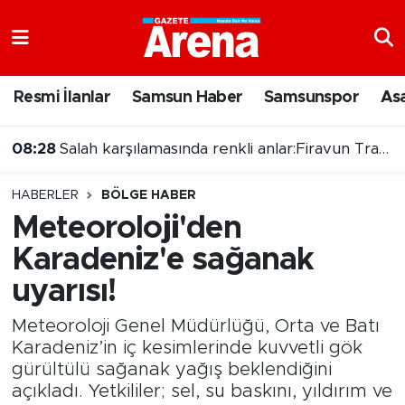
Nöbetçi Eczaneler
Resmi İlanlar
Samsun Haber
Samsunspor
As
Hava Durumu
08:28
Salah karşılamasında renkli anlar:Firavun Trabzon'da!
Samsun Namaz Vakitleri
HABERLER
BÖLGE HABER
Trafik Durumu
Meteoroloji'den
Karadeniz'e sağanak
Süper Lig Puan Durumu ve Fikstür
uyarısı!
Tüm Manşetler
Meteoroloji Genel Müdürlüğü, Orta ve Batı
Son Dakika Haberleri
Karadeniz’in iç kesimlerinde kuvvetli gök
gürültülü sağanak yağış beklendiğini
açıkladı. Yetkililer; sel, su baskını, yıldırım ve
Haber Arşivi