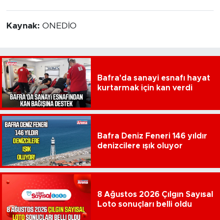
Kaynak:
ONEDİO
Bafra'da sanayi esnafı hayat
kurtarmak için kan verdi
Bafra Deniz Feneri 146 yıldır
denizcilere ışık oluyor
8 Ağustos 2026 Çılgın Sayısal
Loto sonuçları belli oldu