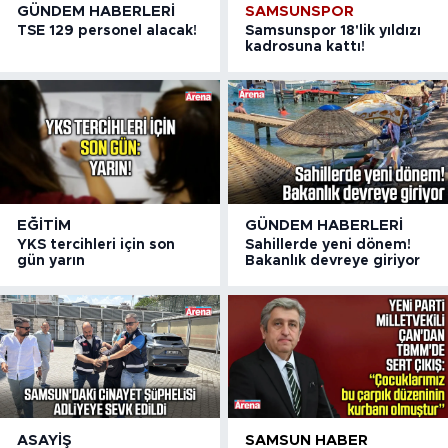
GÜNDEM HABERLERI
SAMSUNSPOR
TSE 129 personel alacak!
Samsunspor 18'lik yıldızı
kadrosuna kattı!
EĞITIM
GÜNDEM HABERLERI
YKS tercihleri için son
Sahillerde yeni dönem!
gün yarın
Bakanlık devreye giriyor
ASAYIŞ
SAMSUN HABER