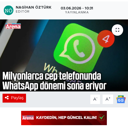
NAGIHAN ÖZTÜRK
03.06.2026 - 10:31
EDITÖR
YAYINLANMA
Paylaş
-
+
A
A