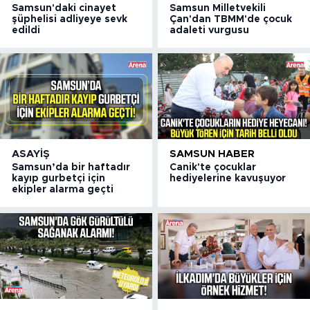
Samsun'daki cinayet
Samsun Milletvekili
şüphelisi adliyeye sevk
Çan'dan TBMM'de çocuk
edildi
adaleti vurgusu
ASAYIŞ
SAMSUN HABER
Samsun’da bir haftadır
Canik'te çocuklar
kayıp gurbetçi için
hediyelerine kavuşuyor
ekipler alarma geçti