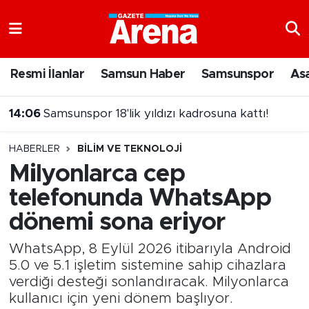
Nöbetçi Eczaneler
Resmi İlanlar
Samsun Haber
Samsunspor
As
Hava Durumu
14:06
Samsunspor 18'lik yıldızı kadrosuna kattı!
Samsun Namaz Vakitleri
HABERLER
BILIM VE TEKNOLOJI
Trafik Durumu
Milyonlarca cep
telefonunda WhatsApp
Süper Lig Puan Durumu ve Fikstür
dönemi sona eriyor
Tüm Manşetler
WhatsApp, 8 Eylül 2026 itibarıyla Android
Son Dakika Haberleri
5.0 ve 5.1 işletim sistemine sahip cihazlara
verdiği desteği sonlandıracak. Milyonlarca
kullanıcı için yeni dönem başlıyor.
Haber Arşivi