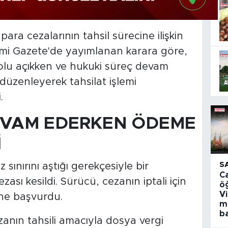
 para cezalarının tahsil sürecine ilişkin
esmi Gazete'de yayımlanan karara göre,
 yolu açıkken ve hukuki süreç devam
üzenleyerek tahsilat işlemi
.
DEVAM EDERKEN ÖDEME
İ
S
 sınırını aştığı gerekçesiyle bir
C
zası kesildi. Sürücü, cezanın iptali için
ö
V
ne başvurdu.
m
ba
zanın tahsili amacıyla dosya vergi