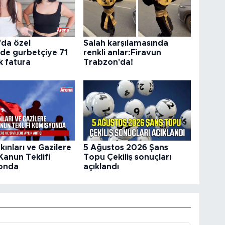
'da özel
Salah karşılamasında
de gurbetçiye 71
renkli anlar:Firavun
ık fatura
Trabzon'da!
kınları ve Gazilere
5 Ağustos 2026 Şans
Kanun Teklifi
Topu Çekiliş sonuçları
onda
açıklandı