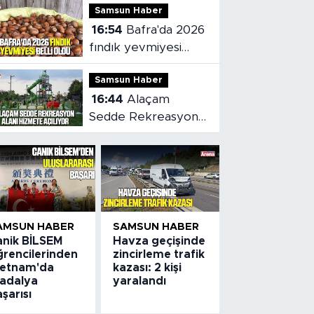
Samsun Haber
16:54
Bafra'da 2026
fındık yevmiyesi
belli oldu
Samsun Haber
16:44
Alaçam
Sedde Rekreasyon
alanı hizmete
açılıyor
AMSUN HABER
SAMSUN HABER
anik BİLSEM
Havza geçişinde
ğrencilerinden
zincirleme trafik
ietnam'da
kazası: 2 kişi
adalya
yaralandı
şarısı