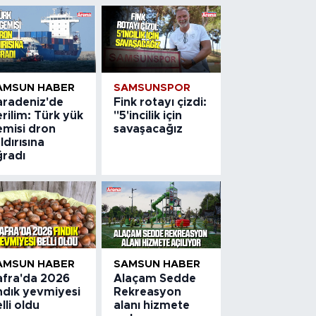
AMSUN HABER
SAMSUNSPOR
aradeniz'de
Fink rotayı çizdi:
rilim: Türk yük
"5'incilik için
emisi dron
savaşacağız
ldırısına
ğradı
AMSUN HABER
SAMSUN HABER
afra'da 2026
Alaçam Sedde
ndık yevmiyesi
Rekreasyon
lli oldu
alanı hizmete