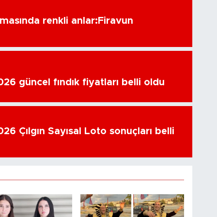
amasında renkli anlar:Firavun
6 güncel fındık fiyatları belli oldu
26 Çılgın Sayısal Loto sonuçları belli