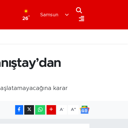
Samsun
°
26
anıştay’dan
i başlatamayacağına karar
-
+
A
A