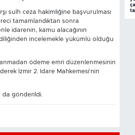
ça
t
arşı sulh ceza hakimliğine başvurulması
üreci tamamlandıktan sonra
denle idarenin, kamu alacağının
ndiliğinden incelemekle yükümlü olduğu
mlanmadan ödeme emri düzenlenmesinin
erek İzmir 2. İdare Mahkemesi'nin
a da gönderildi.