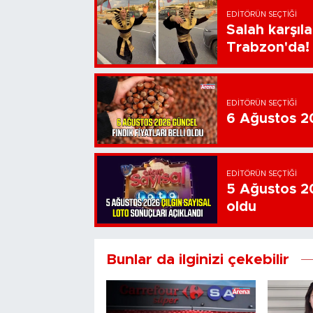
EDITÖRÜN SEÇTIĞI
Salah karşıl
Trabzon'da!
EDITÖRÜN SEÇTIĞI
6 Ağustos 202
EDITÖRÜN SEÇTIĞI
5 Ağustos 20
oldu
Bunlar da ilginizi çekebilir