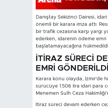
Danıştay Sekizinci Dairesi, idari
önemli bir karara imza attı. R
bir trafik cezasına karşı yargı
ederken, idarenin ödeme emri d
başlatamayacağına hükmedildi
İTİRAZ SÜRECİ 
EMRİ GÖNDERİLD
Karara konu olayda, İzmir'de hız
sürücüye 1.506 lira idari para ce
Menemen Sulh Ceza Hakimliği'
İtiraz süreci devam ederken ce