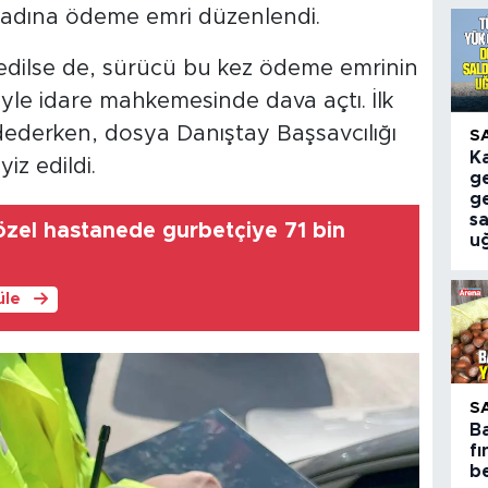
ü adına ödeme emri düzenlendi.
dedilse de, sürücü bu kez ödeme emrinin
yle idare mahkemesinde dava açtı. İlk
ederken, dosya Danıştay Başsavcılığı
S
K
iz edildi.
ge
g
sa
özel hastanede gurbetçiye 71 bin
u
üle
S
B
fı
be