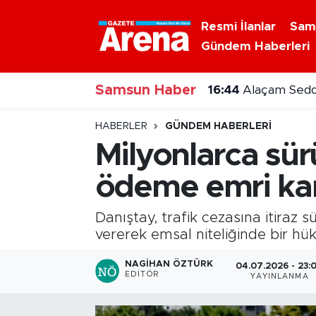
Resmi İlanlar
Sam
Gündem Haberleri
Nöbetçi Eczaneler
16:44
Alaçam Sedd
Samsun Haber
Hava Durumu
16:41
Vezirköprü T
Samsun Namaz Vakitleri
HABERLER
GÜNDEM HABERLERI
Milyonlarca sür
Trafik Durumu
ödeme emri kar
Süper Lig Puan Durumu ve Fikstür
Danıştay, trafik cezasına itiraz
Tüm Manşetler
vererek emsal niteliğinde bir hü
NAGIHAN ÖZTÜRK
04.07.2026 - 23:
Son Dakika Haberleri
EDITÖR
YAYINLANMA
Haber Arşivi