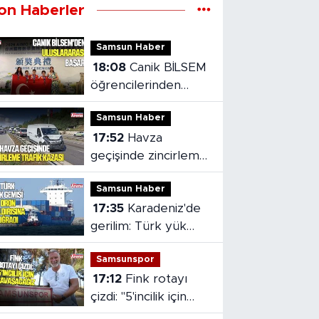
on Haberler
Samsun Haber
18:08
Canik BİLSEM
öğrencilerinden
Vietnam'da madalya
Samsun Haber
başarısı
17:52
Havza
geçişinde zincirleme
trafik kazası: 2 kişi
Samsun Haber
yaralandı
17:35
Karadeniz'de
gerilim: Türk yük
gemisi dron
Samsunspor
saldırısına uğradı
17:12
Fink rotayı
çizdi: "5'incilik için
savaşacağız