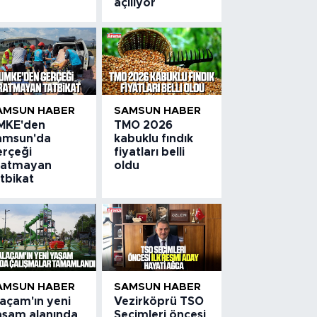
açılıyor
AMSUN HABER
SAMSUN HABER
MKE'den
TMO 2026
amsun'da
kabuklu fındık
erçeği
fiyatları belli
ratmayan
oldu
tbikat
AMSUN HABER
SAMSUN HABER
laçam'ın yeni
Vezirköprü TSO
aşam alanında
Seçimleri öncesi