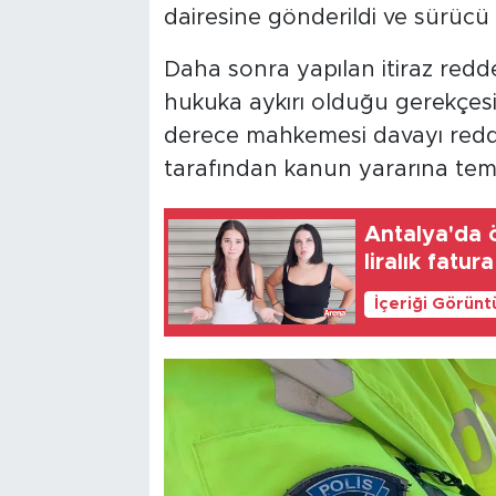
dairesine gönderildi ve sürüc
Daha sonra yapılan itiraz red
hukuka aykırı olduğu gerekçesi
derece mahkemesi davayı redd
tarafından kanun yararına temy
Antalya'da 
liralık fatura
İçeriği Görünt