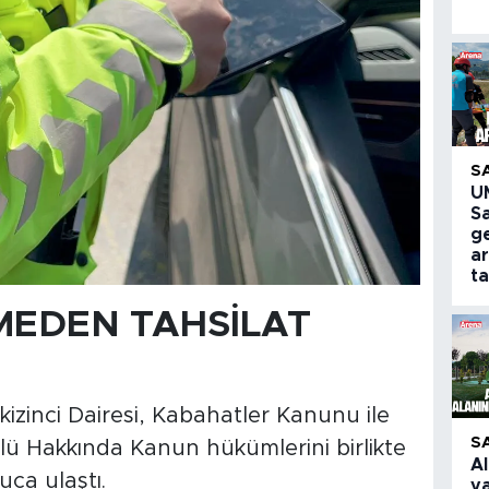
S
U
S
g
a
ta
MEDEN TAHSİLAT
izinci Dairesi, Kabahatler Kanunu ile
S
lü Hakkında Kanun hükümlerini birlikte
A
ca ulaştı.
y