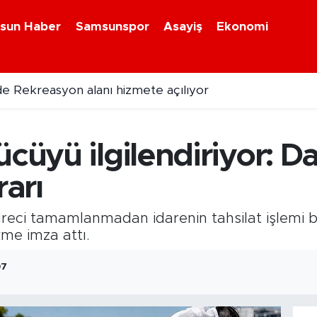
sun Haber
Samsunspor
Asayiş
Ekonomi
e Rekreasyon alanı hizmete açılıyor
SO Seçimleri öncesi ilk resmi aday Hayati Ağca
ücüyü ilgilendiriyor: D
arı
 süreci tamamlanmadan idarenin tahsilat işlem
kme imza attı.
07