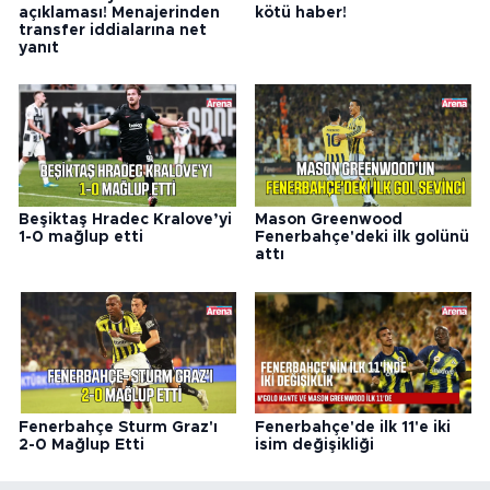
açıklaması! Menajerinden
kötü haber!
transfer iddialarına net
yanıt
Beşiktaş Hradec Kralove’yi
Mason Greenwood
1-0 mağlup etti
Fenerbahçe'deki ilk golünü
attı
Fenerbahçe Sturm Graz'ı
Fenerbahçe'de ilk 11'e iki
2-0 Mağlup Etti
isim değişikliği