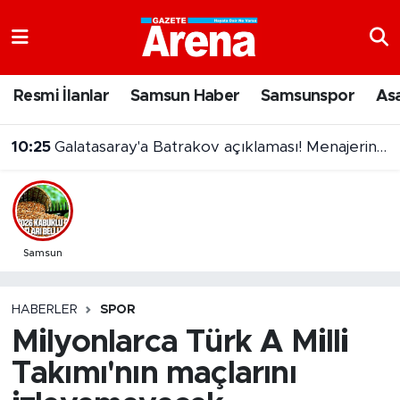
Nöbetçi Eczaneler
Resmi İlanlar
Samsun Haber
Samsunspor
As
Hava Durumu
10:25
Galatasaray'a Batrakov açıklaması! Menajerinden transfer iddialarına net yanıt
Samsun Namaz Vakitleri
Trafik Durumu
Süper Lig Puan Durumu ve Fikstür
Samsun
Tüm Manşetler
HABERLER
SPOR
Milyonlarca Türk A Milli
Son Dakika Haberleri
Takımı'nın maçlarını
Haber Arşivi