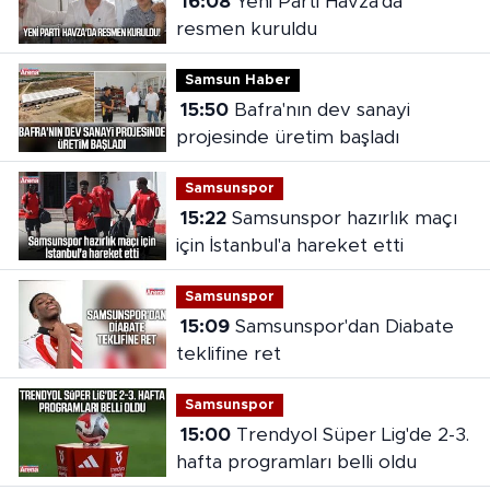
16:08
Yeni Parti Havza'da
resmen kuruldu
Samsun Haber
15:50
Bafra'nın dev sanayi
projesinde üretim başladı
Samsunspor
15:22
Samsunspor hazırlık maçı
için İstanbul'a hareket etti
Samsunspor
15:09
Samsunspor'dan Diabate
teklifine ret
Samsunspor
15:00
Trendyol Süper Lig'de 2-3.
hafta programları belli oldu