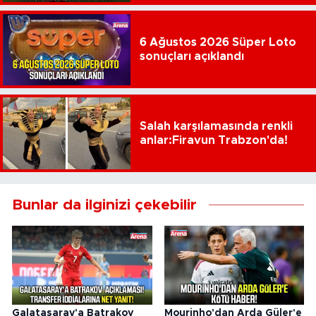
6 Ağustos 2026 Süper Loto
sonuçları açıklandı
Salah karşılamasında renkli
anlar:Firavun Trabzon'da!
Bunlar da ilginizi çekebilir
Galatasaray'a Batrakov
Mourinho'dan Arda Güler'e