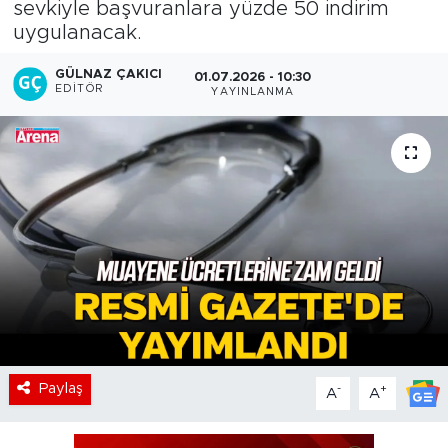
sevkiyle başvuranlara yüzde 50 indirim
uygulanacak.
GÜLNAZ ÇAKICI
01.07.2026 - 10:30
EDITÖR
YAYINLANMA
Paylaş
-
+
A
A