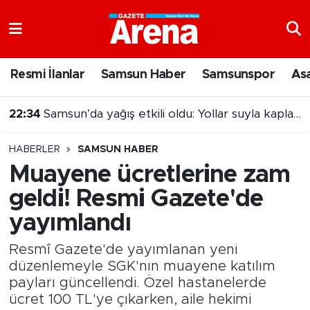
Nöbetçi Eczaneler
Resmi İlanlar
Samsun Haber
Samsunspor
As
Hava Durumu
22:34
Samsun’da yağış etkili oldu: Yollar suyla kaplandı
Samsun Namaz Vakitleri
HABERLER
SAMSUN HABER
Trafik Durumu
Muayene ücretlerine zam
geldi! Resmi Gazete'de
Süper Lig Puan Durumu ve Fikstür
yayımlandı
Tüm Manşetler
Resmî Gazete'de yayımlanan yeni
Son Dakika Haberleri
düzenlemeyle SGK'nın muayene katılım
payları güncellendi. Özel hastanelerde
ücret 100 TL'ye çıkarken, aile hekimi
Haber Arşivi