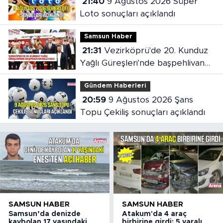
21:40
9 Ağustos 2026 Süper
Loto sonuçları açıklandı
Samsun Haber
21:31
Vezirköprü'de 20. Kunduz
Yağlı Güreşleri'nde başpehlivan
belli oldu
Gündem Haberleri
20:59
9 Ağustos 2026 Şans
Topu Çekiliş sonuçları açıklandı
SAMSUN HABER
SAMSUN HABER
Samsun’da denizde
Atakum'da 4 araç
kaybolan 17 yaşındaki
birbirine girdi: 5 yaralı