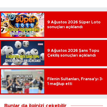
9 Ağustos 2026 Süper Loto
sonuçları açıklandı
9 Ağustos 2026 Şans Topu
Çekiliş sonuçları açıklandı
Filenin Sultanları, Fransa'yı 3-
1 mağlup etti
Bunlar da ilginizi çekebilir