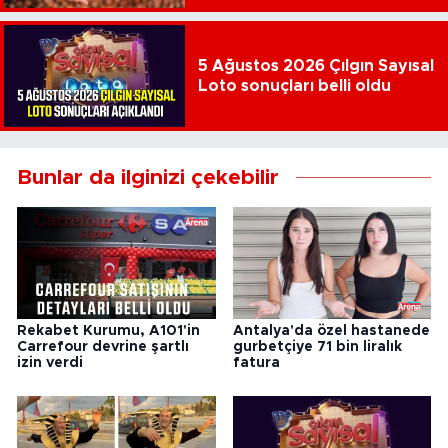
5 Ağustos 2026 Çılgın Sayısal
Loto sonuçları belli oldu
Bunlar da ilginizi çekebilir
Rekabet Kurumu, A101'in
Antalya'da özel hastanede
Carrefour devrine şartlı
gurbetçiye 71 bin liralık
izin verdi
fatura