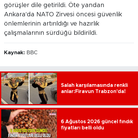
görüşler dile getirildi. Öte yandan
Ankara'da NATO Zirvesi öncesi güvenlik
önlemlerinin artırıldığı ve hazırlık
çalışmalarının sürdüğü bildirildi.
Kaynak:
BBC
Salah karşılamasında renkli
anlar:Firavun Trabzon'da!
6 Ağustos 2026 güncel fındık
fiyatları belli oldu