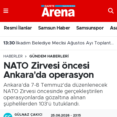
Nöbetçi Eczaneler
Resmi İlanlar
Samsun Haber
Samsunspor
As
Hava Durumu
13:30
İlkadım Belediye Meclisi Ağustos Ayı Toplantısı tamamlandı
Samsun Namaz Vakitleri
12:57
Canlı tavuk yüklü tır Havza Viyadüğü'nde kamyona çarptı
HABERLER
GÜNDEM HABERLERI
Trafik Durumu
NATO Zirvesi öncesi
Ankara'da operasyon
Süper Lig Puan Durumu ve Fikstür
Ankara'da 7-8 Temmuz'da düzenlenecek
Tüm Manşetler
NATO Zirvesi öncesinde gerçekleştirilen
operasyonlarda gözaltına alınan
Son Dakika Haberleri
şüphelilerden 103'ü tutuklandı.
Haber Arşivi
GÜLNAZ ÇAKICI
25.06.2026 - 23:15