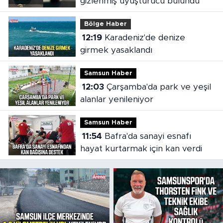
gizlenmiş uyuşturucu bulundu
Bölge Haber
12:19
Karadeniz'de denize
girmek yasaklandı
Samsun Haber
12:03
Çarşamba'da park ve yeşil
alanlar yenileniyor
Samsun Haber
11:54
Bafra'da sanayi esnafı
hayat kurtarmak için kan verdi