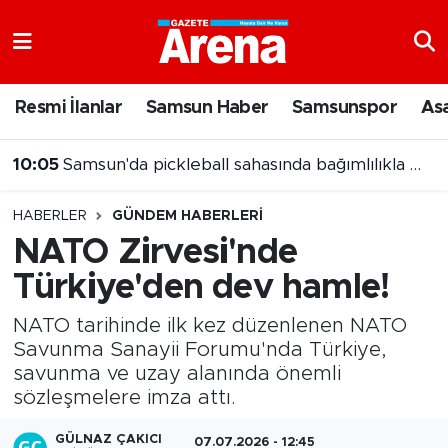
Nöbetçi Eczaneler
Resmi İlanlar
Samsun Haber
Samsunspor
As
Hava Durumu
10:05
Samsun'da pickleball sahasında bağımlılıkla mücadele mesajı
Samsun Namaz Vakitleri
HABERLER
GÜNDEM HABERLERI
Trafik Durumu
NATO Zirvesi'nde
Türkiye'den dev hamle!
Süper Lig Puan Durumu ve Fikstür
NATO tarihinde ilk kez düzenlenen NATO
Tüm Manşetler
Savunma Sanayii Forumu'nda Türkiye,
savunma ve uzay alanında önemli
Son Dakika Haberleri
sözleşmelere imza attı.
Haber Arşivi
GÜLNAZ ÇAKICI
07.07.2026 - 12:45