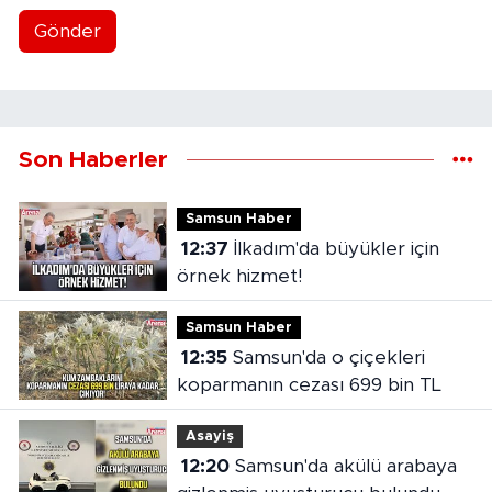
Gönder
Son Haberler
Samsun Haber
12:37
İlkadım'da büyükler için
örnek hizmet!
Samsun Haber
12:35
Samsun'da o çiçekleri
koparmanın cezası 699 bin TL
Asayiş
12:20
Samsun'da akülü arabaya