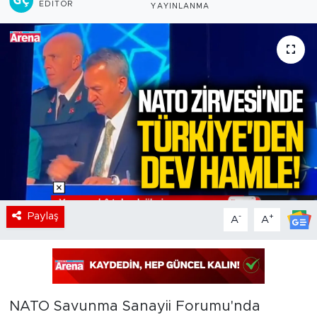
EDITÖR
YAYINLANMA
Paylaş
-
+
A
A
NATO Savunma Sanayii Forumu'nda