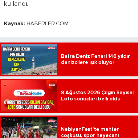
kullandı.
Kaynak:
HABERLER.COM
Bafra Deniz Feneri 146 yıldır
denizcilere ışık oluyor
8 Ağustos 2026 Çılgın Sayısal
Loto sonuçları belli oldu
NebiyanFest’te mehter
coşkusu, spor heyecanı