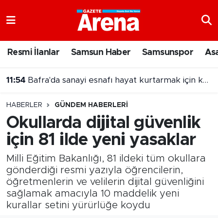
Nöbetçi Eczaneler
Resmi İlanlar
Samsun Haber
Samsunspor
As
11:54
Bafra'da sanayi esnafı hayat kurtarmak için kan verdi
Hava Durumu
11:51
Samsunspor taraftarının ilk buluşması hüsranla sonuçlandı
Samsun Namaz Vakitleri
HABERLER
GÜNDEM HABERLERI
Trafik Durumu
Okullarda dijital güvenlik
için 81 ilde yeni yasaklar
Süper Lig Puan Durumu ve Fikstür
Milli Eğitim Bakanlığı, 81 ildeki tüm okullara
Tüm Manşetler
gönderdiği resmi yazıyla öğrencilerin,
öğretmenlerin ve velilerin dijital güvenliğini
Son Dakika Haberleri
sağlamak amacıyla 10 maddelik yeni
kurallar setini yürürlüğe koydu
Haber Arşivi