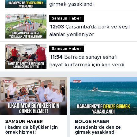
girmek yasaklandı
Samsun Haber
12:03
Çarşamba'da park ve yeşil
alanlar yenileniyor
Samsun Haber
11:54
Bafra'da sanayi esnafı
hayat kurtarmak için kan verdi
SAMSUN HABER
BÖLGE HABER
İlkadım'da büyükler için
Karadeniz'de denize
örnek hizmet!
girmek yasaklandı