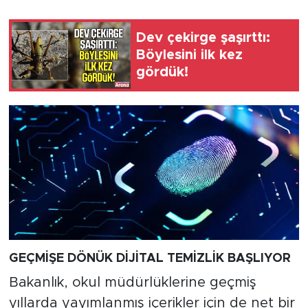
Dev çekirge şaşırttı:
Böylesini ilk kez
gördük!
GEÇMİŞE DÖNÜK DİJİTAL TEMİZLİK BAŞLIYOR
Bakanlık, okul müdürlüklerine geçmiş
yıllarda yayımlanmış içerikler için de net bir