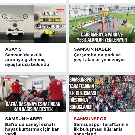
ASAYIŞ
SAMSUN HABER
Samsun'da akülü
Çarşamba'da park ve
arabaya gizlenmiş
yeşil alanlar yenileniyor
uyuşturucu bulundu
SAMSUN HABER
SAMSUNSPOR
Bafra'da sanayi esnafı
Samsunspor taraftarının
hayat kurtarmak için kan
ilk buluşması hüsranla
verdi
sonuçlandı