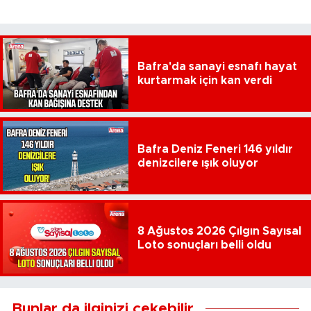
Bafra'da sanayi esnafı hayat
kurtarmak için kan verdi
Bafra Deniz Feneri 146 yıldır
denizcilere ışık oluyor
8 Ağustos 2026 Çılgın Sayısal
Loto sonuçları belli oldu
Bunlar da ilginizi çekebilir