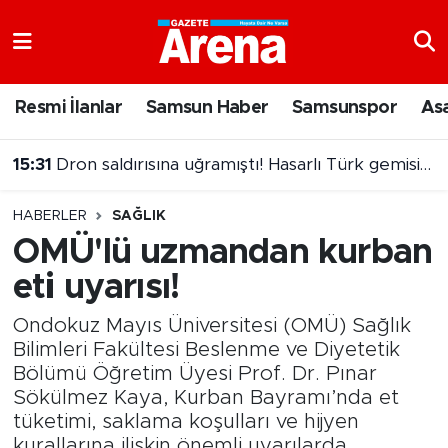
Nöbetçi Eczaneler
Resmi İlanlar
Samsun Haber
Samsunspor
As
Hava Durumu
15:31
Dron saldırısına uğramıştı! Hasarlı Türk gemisi Samsun'a getirildi
Samsun Namaz Vakitleri
HABERLER
SAĞLIK
Trafik Durumu
OMÜ'lü uzmandan kurban
eti uyarısı!
Süper Lig Puan Durumu ve Fikstür
Ondokuz Mayıs Üniversitesi (OMÜ) Sağlık
Tüm Manşetler
Bilimleri Fakültesi Beslenme ve Diyetetik
Bölümü Öğretim Üyesi Prof. Dr. Pınar
Son Dakika Haberleri
Sökülmez Kaya, Kurban Bayramı’nda et
tüketimi, saklama koşulları ve hijyen
Haber Arşivi
kurallarına ilişkin önemli uyarılarda