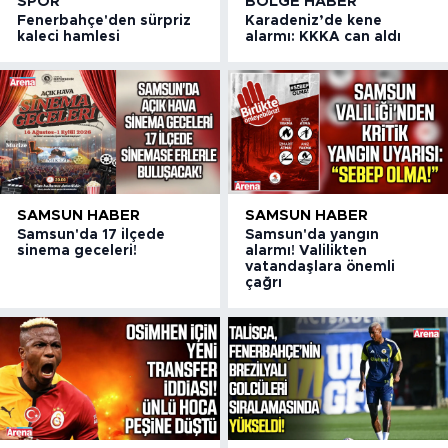
SPOR
BÖLGE HABER
Fenerbahçe'den sürpriz
Karadeniz’de kene
kaleci hamlesi
alarmı: KKKA can aldı
SAMSUN HABER
SAMSUN HABER
Samsun'da 17 ilçede
Samsun'da yangın
sinema geceleri!
alarmı! Valilikten
vatandaşlara önemli
çağrı