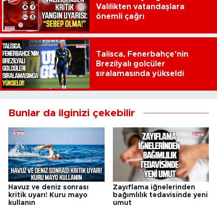
Valilikten vatandaşlara
önemli çağrı
Talisca, Fenerbahçe’nin
Brezilyalı golcüler
sıralamasında yükseldi
Bunlar da ilginizi çekebilir
Havuz ve deniz sonrası
Zayıflama iğnelerinden
kritik uyarı! Kuru mayo
bağımlılık tedavisinde yeni
kullanın
umut