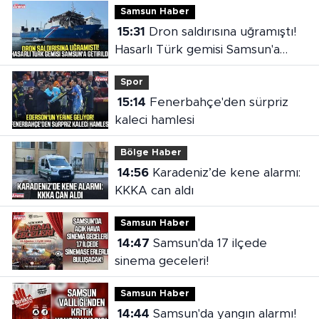
Samsun Haber
15:31
Dron saldırısına uğramıştı!
Hasarlı Türk gemisi Samsun'a
getirildi
Spor
15:14
Fenerbahçe'den sürpriz
kaleci hamlesi
Bölge Haber
14:56
Karadeniz’de kene alarmı:
KKKA can aldı
Samsun Haber
14:47
Samsun'da 17 ilçede
sinema geceleri!
Samsun Haber
14:44
Samsun'da yangın alarmı!