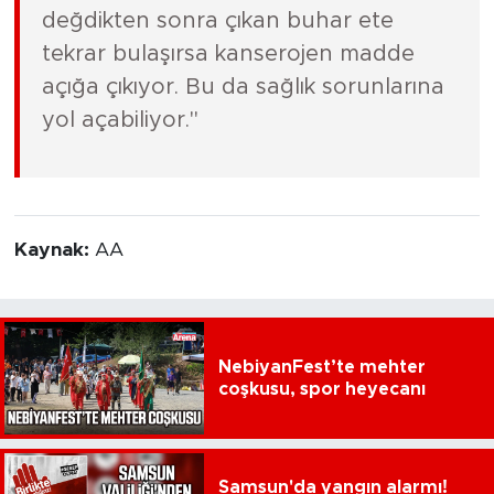
değdikten sonra çıkan buhar ete
tekrar bulaşırsa kanserojen madde
açığa çıkıyor. Bu da sağlık sorunlarına
yol açabiliyor."
Kaynak:
AA
NebiyanFest’te mehter
coşkusu, spor heyecanı
Samsun'da yangın alarmı!