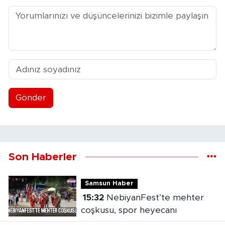
Gönder
Son Haberler
Samsun Haber
15:32
NebiyanFest’te mehter
coşkusu, spor heyecanı