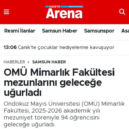
Nöbetçi Eczaneler
Resmi İlanlar
Samsun Haber
Samsunspor
As
Hava Durumu
13:06
Canik'te çocuklar hediyelerine kavuşuyor
Samsun Namaz Vakitleri
HABERLER
SAMSUN HABER
Trafik Durumu
OMÜ Mimarlık Fakültesi
mezunlarını geleceğe
Süper Lig Puan Durumu ve Fikstür
uğurladı
Tüm Manşetler
Ondokuz Mayıs Üniversitesi (OMÜ) Mimarlık
Son Dakika Haberleri
Fakültesi, 2025-2026 akademik yılı
mezuniyet töreniyle 94 öğrencisini
geleceğe uğurladı.
Haber Arşivi