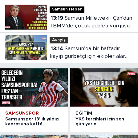
Samsun Haber
13:19
Samsun Milletvekili Çan'dan
TBMM'de çocuk adaleti vurgusu
Asayiş
13:14
Samsun’da bir haftadır
kayıp gurbetçi için ekipler alarma
geçti
SAMSUNSPOR
EĞITIM
Samsunspor 18'lik yıldızı
YKS tercihleri için son
kadrosuna kattı!
gün yarın