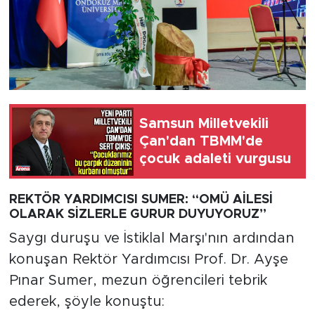
Samsun Milletvekili
Çan'dan TBMM'de
çocuk adaleti vurgusu
REKTÖR YARDIMCISI SUMER: “OMÜ AİLESİ
OLARAK SİZLERLE GURUR DUYUYORUZ”
Saygı duruşu ve İstiklal Marşı'nın ardından
konuşan Rektör Yardımcısı Prof. Dr. Ayşe
Pınar Sumer, mezun öğrencileri tebrik
ederek, şöyle konuştu: