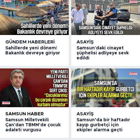
GÜNDEM HABERLERI
ASAYIŞ
Sahillerde yeni dönem!
Samsun'daki cinayet
Bakanlık devreye giriyor
şüphelisi adliyeye sevk
edildi
SAMSUN HABER
ASAYIŞ
Samsun Milletvekili
Samsun’da bir haftadır
Çan'dan TBMM'de çocuk
kayıp gurbetçi için
adaleti vurgusu
ekipler alarma geçti