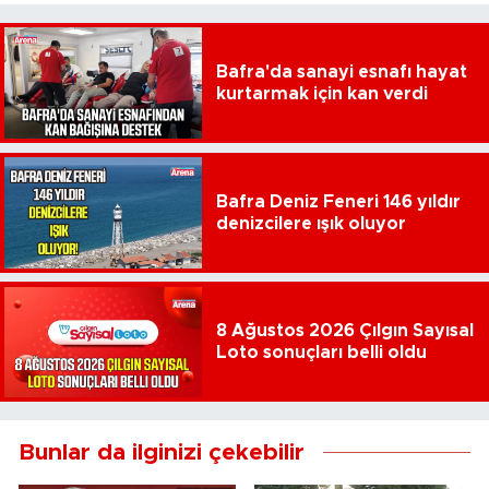
Bafra'da sanayi esnafı hayat
kurtarmak için kan verdi
Bafra Deniz Feneri 146 yıldır
denizcilere ışık oluyor
8 Ağustos 2026 Çılgın Sayısal
Loto sonuçları belli oldu
Bunlar da ilginizi çekebilir