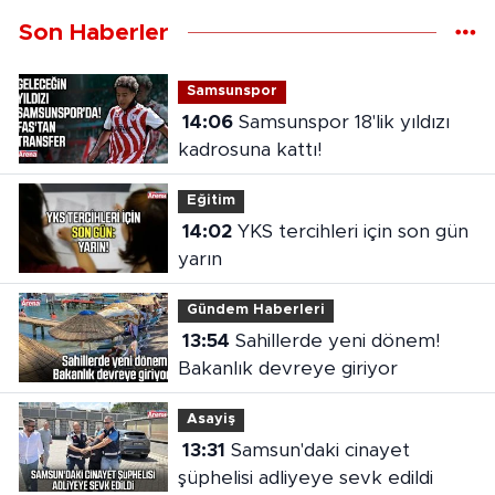
Son Haberler
Samsunspor
14:06
Samsunspor 18'lik yıldızı
kadrosuna kattı!
Eğitim
14:02
YKS tercihleri için son gün
yarın
Gündem Haberleri
13:54
Sahillerde yeni dönem!
Bakanlık devreye giriyor
Asayiş
13:31
Samsun'daki cinayet
şüphelisi adliyeye sevk edildi