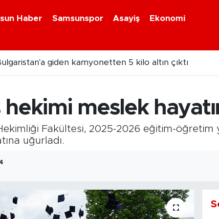
sun Haber
Samsunspor
Asayiş
Ekonomi
ulgaristan'a giden kamyonetten 5 kilo altın çıktı
26 On Numara sonuçları açıklandı
 hekimi meslek hayatı
Hekimliği Fakültesi, 2025-2026 eğitim-öğretim 
tına uğurladı.
44
S