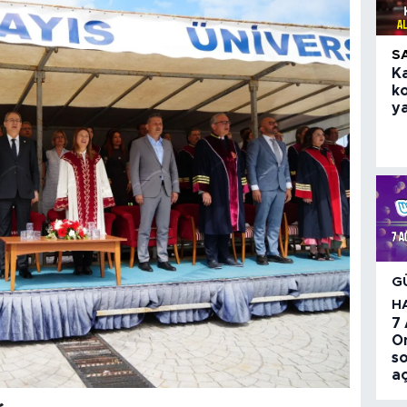
S
K
k
ya
G
H
7
O
so
aç