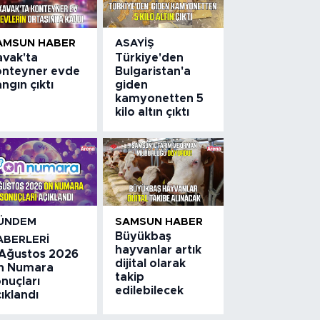
AMSUN HABER
ASAYIŞ
avak'ta
Türkiye'den
onteyner evde
Bulgaristan'a
ngın çıktı
giden
kamyonetten 5
kilo altın çıktı
ÜNDEM
SAMSUN HABER
Büyükbaş
ABERLERI
hayvanlar artık
 Ağustos 2026
dijital olarak
n Numara
takip
nuçları
edilebilecek
ıklandı