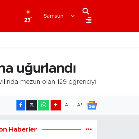
Samsun
°
23
na uğurlandı
yılında mezun olan 129 öğrenciyi
-
+
A
A
on Haberler