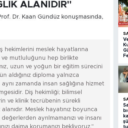
ĞLIK ALANIDIR"
ı Prof. Dr. Kaan Gündüz konuşmasında,
S
V
K
ş hekimlerini meslek hayatlarına
Gü
Fe
ve mutluluğunu hep birlikte
mız, uzun ve yoğun bir eğitim sürecini
ün aldığınız diploma yalnızca
l, aynı zamanda insan sağlığına hizmet
sidir. Diş hekimliği; bilimsel
S
rin ve klinik tecrübenin sürekli
S
k alanıdır. Meslek hayatınız boyunca
bı
k
ik değerlerden ayrılmamanızı ve insanı
şü
ınızı daima korumanızı bekliyoruz."
tu