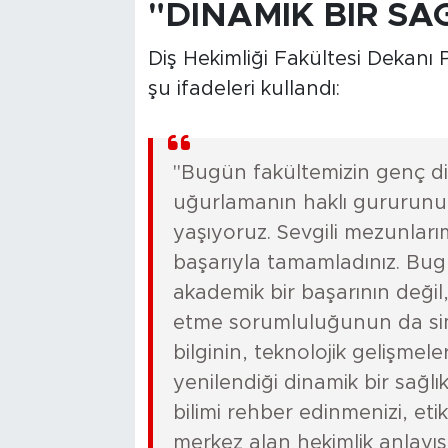
"DİNAMİK BİR SA
Diş Hekimliği Fakültesi Dekan
şu ifadeleri kullandı:
"Bugün fakültemizin genç di
uğurlamanın haklı gururunu 
yaşıyoruz. Sevgili mezunları
başarıyla tamamladınız. Bug
akademik bir başarının deği
etme sorumluluğunun da simge
bilginin, teknolojik gelişmele
yenilendiği dinamik bir sağlı
bilimi rehber edinmenizi, et
merkez alan hekimlik anlayış