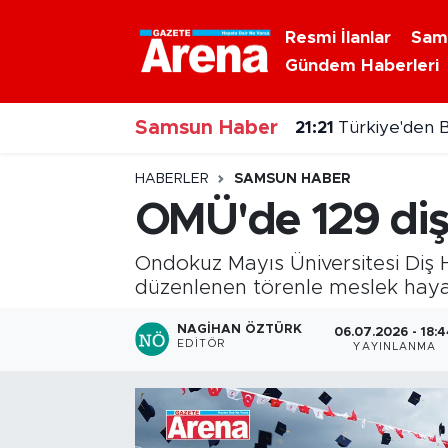
Resmi İlanlar
Sam
Gündem Haberleri
Nöbetçi Eczaneler
21:21
Türkiye'den B
Samsun Haber
Hava Durumu
21:03
7 Ağustos 20
Samsun Namaz Vakitleri
HABERLER
SAMSUN HABER
OMÜ'de 129 diş
Trafik Durumu
Ondokuz Mayıs Üniversitesi Diş 
Süper Lig Puan Durumu ve Fikstür
düzenlenen törenle meslek haya
Tüm Manşetler
NAGIHAN ÖZTÜRK
06.07.2026 - 18:
EDITÖR
YAYINLANMA
Son Dakika Haberleri
Haber Arşivi