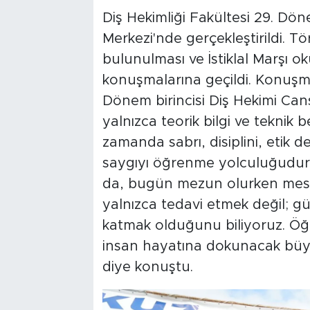
Diş Hekimliği Fakültesi 29. D
Merkezi'nde gerçekleştirildi. T
bulunulması ve İstiklal Marşı o
konuşmalarına geçildi. Konuşma
Dönem birincisi Diş Hekimi Cans
yalnızca teorik bilgi ve teknik 
zamanda sabrı, disiplini, etik 
saygıyı öğrenme yolculuğudur
da, bugün mezun olurken mes
yalnızca tedavi etmek değil; 
katmak olduğunu biliyoruz. Öğren
insan hayatına dokunacak büyü
diye konuştu.