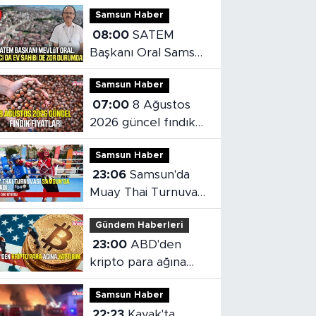
Samsun Haber
08:00
SATEM
Başkanı Oral Samsun
konut piyasasını
Samsun Haber
değerlendirdi
07:00
8 Ağustos
2026 güncel fındık
fiyatları
Samsun Haber
23:06
Samsun'da
Muay Thai Turnuvası
heyecanı başladı
Gündem Haberleri
23:00
ABD'den
kripto para ağına
yaptırım
Samsun Haber
22:23
Kavak'ta