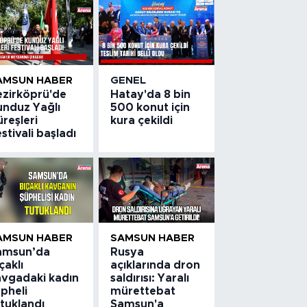
AMSUN HABER
GENEL
ezirköprü'de
Hatay'da 8 bin
unduz Yağlı
500 konut için
reşleri
kura çekildi
stivali başladı
AMSUN HABER
SAMSUN HABER
amsun’da
Rusya
çaklı
açıklarında dron
avgadaki kadın
saldırısı: Yaralı
pheli
mürettebat
tuklandı
Samsun'a