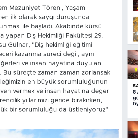
önem Mezuniyet Töreni, Yaşam
ören ilk olarak saygı duruşunda
kunması ile başladı. Akabinde kürsü
 yapan Diş Hekimliği Fakültesi 29.
u Gülnar, "Diş hekimliği eğitimi;
beceri kazanma süreci değil, aynı
değerleri ve insan hayatına duyulan
. Bu süreçte zaman zaman zorlansak
leğimizin en büyük sorumluluğunun
S
güven vermek ve insan hayatına değer
8
gü
cilik yıllarımızı geride bırakırken,
fi
k bir sorumluluğu da üstleniyoruz"