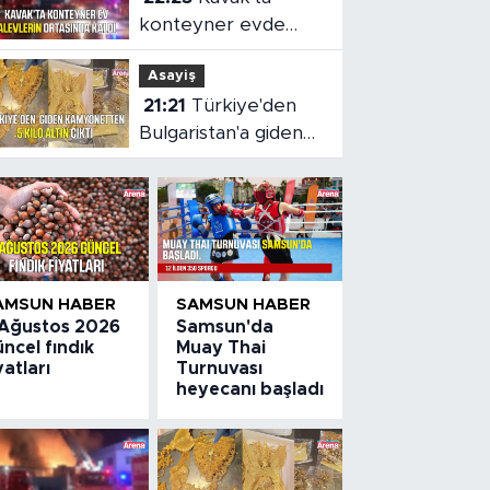
konteyner evde
yangın çıktı
Asayiş
21:21
Türkiye'den
Bulgaristan'a giden
kamyonetten 5 kilo
altın çıktı
AMSUN HABER
SAMSUN HABER
 Ağustos 2026
Samsun'da
ncel fındık
Muay Thai
yatları
Turnuvası
heyecanı başladı