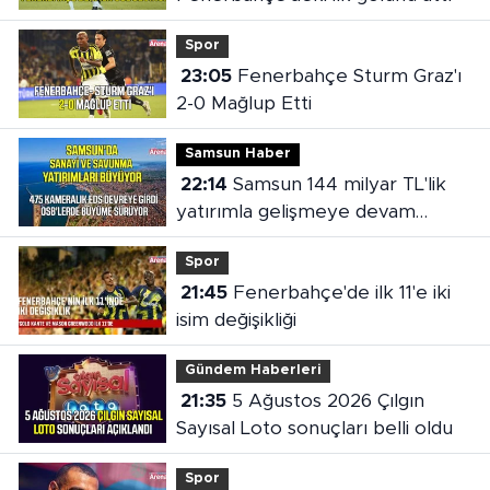
Spor
23:05
Fenerbahçe Sturm Graz'ı
2-0 Mağlup Etti
Samsun Haber
22:14
Samsun 144 milyar TL'lik
yatırımla gelişmeye devam
ediyor
Spor
21:45
Fenerbahçe'de ilk 11'e iki
isim değişikliği
Gündem Haberleri
21:35
5 Ağustos 2026 Çılgın
Sayısal Loto sonuçları belli oldu
Spor