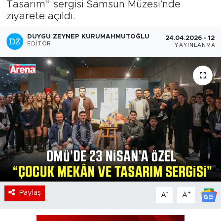
Tasarım” sergisi Samsun Müzesi’nde
ziyarete açıldı.
DUYGU ZEYNEP KURUMAHMUTOĞLU
24.04.2026 - 12:
EDITÖR
YAYINLANMA
Paylaş
-
+
A
A