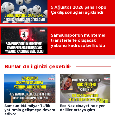
5 Ağustos 2026 Şans Topu
Çekiliş sonuçları açıklandı
Samsunspor'un muhtemel
transferlerle oluşacak
yabancı kadrosu belli oldu
Bunlar da ilginizi çekebilir
Samsun 144 milyar TL'lik
Ece Naz cinayetinde yeni
yatırımla gelişmeye devam
delliler ortaya çıktı
ediyor