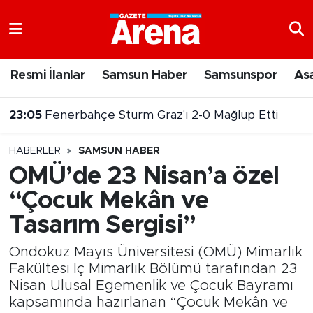
Nöbetçi Eczaneler
Resmi İlanlar
Samsun Haber
Samsunspor
As
23:05
Fenerbahçe Sturm Graz'ı 2-0 Mağlup Etti
Hava Durumu
22:14
Samsun 144 milyar TL'lik yatırımla gelişmeye devam ediyor
Samsun Namaz Vakitleri
HABERLER
SAMSUN HABER
Trafik Durumu
OMÜ’de 23 Nisan’a özel
“Çocuk Mekân ve
Süper Lig Puan Durumu ve Fikstür
Tasarım Sergisi”
Tüm Manşetler
Ondokuz Mayıs Üniversitesi (OMÜ) Mimarlık
Son Dakika Haberleri
Fakültesi İç Mimarlık Bölümü tarafından 23
Nisan Ulusal Egemenlik ve Çocuk Bayramı
kapsamında hazırlanan “Çocuk Mekân ve
Haber Arşivi