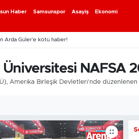
sun Haber
Samsunspor
Asayiş
Ekonomi
n Arda Güler'e kötü haber!
venlik alarmı! 81 ilde yeni uygulama başlıyor
Üniversitesi NAFSA 2
), Amerika Birleşik Devletleri'nde düzenlenen
S