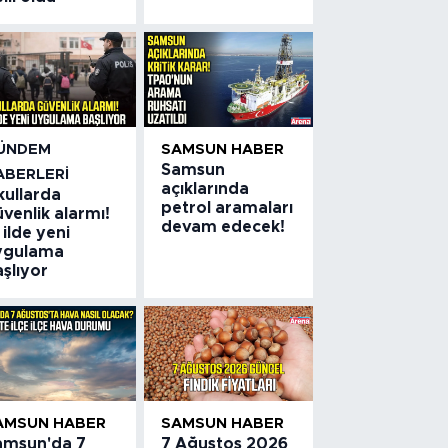
ÜNDEM
SAMSUN HABER
Samsun
ABERLERI
açıklarında
kullarda
petrol aramaları
venlik alarmı!
devam edecek!
 ilde yeni
ygulama
şlıyor
AMSUN HABER
SAMSUN HABER
amsun'da 7
7 Ağustos 2026