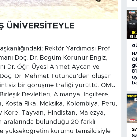
Ş ÜNİVERSİTEYLE
G
şkanlığındaki; Rektör Yardımcısı Prof.
H
şmanı Doç. Dr. Begüm Korunur Engiz,
O
gü
şkanı Dr. Öğr. Üyesi Ahmet Aycan ve
81
Doç. Dr. Mehmet Tütüncü’den oluşan
u
ba
tisiz bir görüşme trafiği yürüttü. OMÜ
irleşik Devletleri, Almanya, İngiltere,
, Kosta Rika, Meksika, Kolombiya, Peru,
y Kore, Tayvan, Hindistan, Malezya,
 aralarında bulunduğu 20 farklı
S
ve yükseköğretim kurumu temsilcisiyle
S