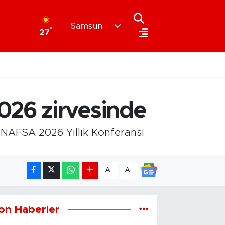
Samsun
°
27
026 zirvesinde
 NAFSA 2026 Yıllık Konferansı
-
+
A
A
on Haberler