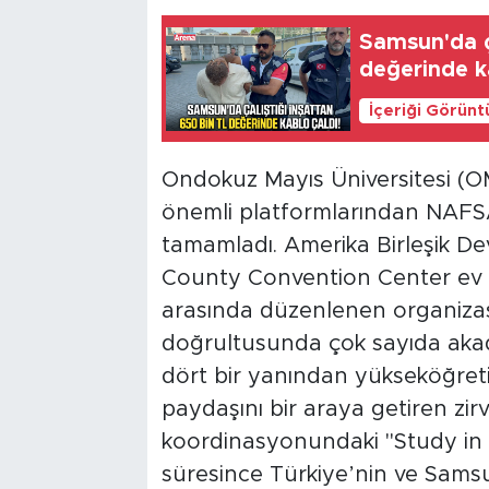
Samsun'da ç
değerinde k
İçeriği Görünt
Ondokuz Mayıs Üniversitesi (O
önemli platformlarından NAFSA 
tamamladı. Amerika Birleşik Dev
County Convention Center ev s
arasında düzenlenen organiza
doğrultusunda çok sayıda akade
dört bir yanından yükseköğretim
paydaşını bir araya getiren zi
koordinasyonundaki "Study in 
süresince Türkiye’nin ve Sams