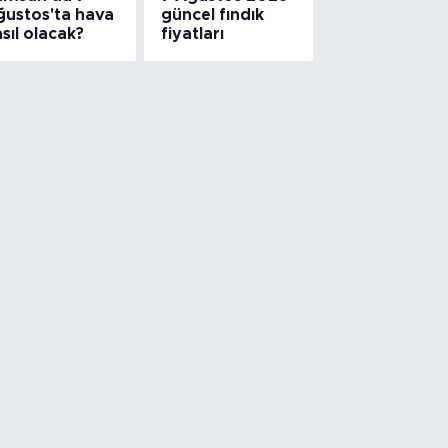
ğustos'ta hava
güncel fındık
sıl olacak?
fiyatları