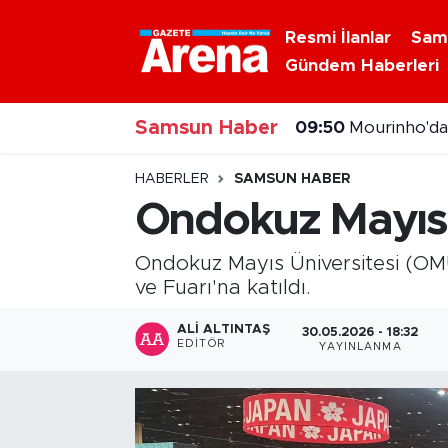
Resmi İlanlar
Sam
Gündem Haberleri
Nöbetçi Eczaneler
09:50
Mourinho'da
Samsun Haber
Hava Durumu
09:32
Okullarda gü
Samsun Namaz Vakitleri
HABERLER
SAMSUN HABER
Ondokuz Mayıs 
Trafik Durumu
Ondokuz Mayıs Üniversitesi (OMÜ
Süper Lig Puan Durumu ve Fikstür
ve Fuarı'na katıldı.
Tüm Manşetler
ALI ALTINTAŞ
30.05.2026 - 18:32
EDITÖR
YAYINLANMA
Son Dakika Haberleri
Haber Arşivi