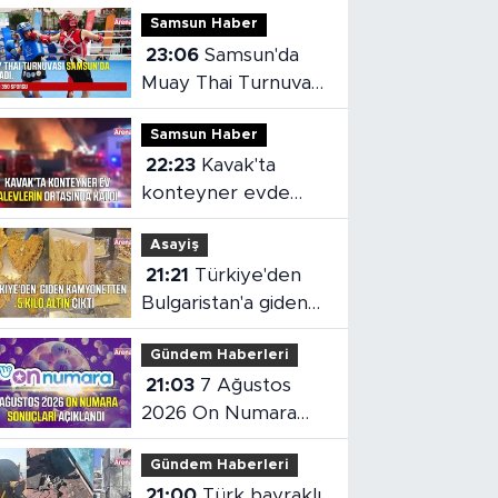
Samsun Haber
23:06
Samsun'da
Muay Thai Turnuvası
heyecanı başladı
Samsun Haber
22:23
Kavak'ta
konteyner evde
yangın çıktı
Asayiş
21:21
Türkiye'den
Bulgaristan'a giden
kamyonetten 5 kilo
Gündem Haberleri
altın çıktı
21:03
7 Ağustos
2026 On Numara
sonuçları açıklandı
Gündem Haberleri
21:00
Türk bayraklı