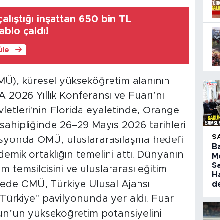
alıştığı inşattan 650 bin TL
ablo çaldı!
üle
MÜ), küresel yükseköğretim alanının
2026 Yıllık Konferansı ve Fuarı’nı
letleri'nin Florida eyaletinde, Orange
ahipliğinde 26–29 Mayıs 2026 tarihleri
S
syonda OMÜ, uluslararasılaşma hedefi
B
mik ortaklığın temelini attı. Dünyanın
M
S
 temsilcisini ve uluslararası eğitim
H
rvede OMÜ, Türkiye Ulusal Ajansı
d
Türkiye" pavilyonunda yer aldı. Fuar
un’un yükseköğretim potansiyelini