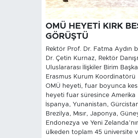
OMÜ HEYETİ KIRK BE
GÖRÜŞTÜ
Rektör Prof. Dr. Fatma Aydın ba
Dr. Çetin Kurnaz, Rektör Danı
Uluslararası İlişkiler Birim Ba
Erasmus Kurum Koordinatörü 
OMÜ heyeti, fuar boyunca kesin
heyeti fuar süresince Amerika B
İspanya, Yunanistan, Gürcistan
Brezilya, Mısır, Japonya, Güne
Endonezya ve Yeni Zelanda’nın
ülkeden toplam 45 üniversite 