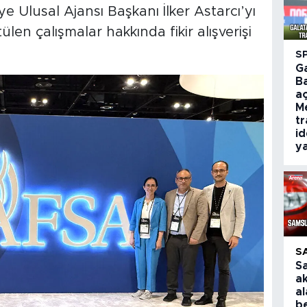
ye Ulusal Ajansı Başkanı İlker Astarcı’yı
len çalışmalar hakkında fikir alışverişi
S
G
B
aç
M
tr
id
ya
S
S
a
al
be