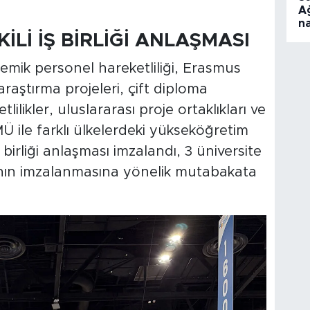
A
na
İLİ İŞ BİRLİĞİ ANLAŞMASI
mik personel hareketliliği, Erasmus
k araştırma projeleri, çift diploma
ilikler, uluslararası proje ortaklıkları ve
 OMÜ ile farklı ülkelerdeki yükseköğretim
ş birliği anlaşması imzalandı, 3 üniversite
arının imzalanmasına yönelik mutabakata