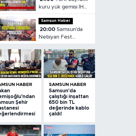
kuru yük gemisi İHA
saldırısına uğradı
Samsun Haber
20:00
Samsun'da
Nebiyan Fest
Başladı
AMSUN HABER
SAMSUN HABER
akan
Samsun'da
emişoğlu'ndan
çalıştığı inşattan
amsun Şehir
650 bin TL
astanesi
değerinde kablo
eğerlendirmesi
çaldı!