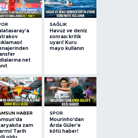
POR
SAĞLIK
alatasaray'a
Havuz ve deniz
atrakov
sonrası kritik
ıklaması!
uyarı! Kuru
enajerinden
mayo kullanın
ansfer
dialarına net
nıt
AMSUN HABER
SPOR
amsun'da
Mourinho'dan
karyakıta zam
Arda Güler'e
armı! Tarih
kötü haber!
lli oldu