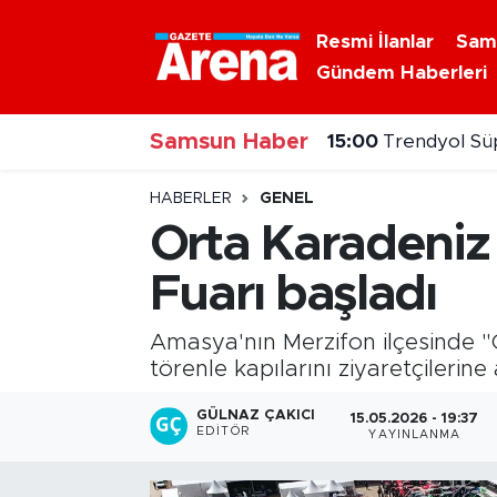
Resmi İlanlar
Sam
Gündem Haberleri
Nöbetçi Eczaneler
15:00
Trendyol Süp
Samsun Haber
Hava Durumu
14:46
Samsun'da to
Samsun Namaz Vakitleri
HABERLER
GENEL
Orta Karadeniz 
Trafik Durumu
Fuarı başladı
Süper Lig Puan Durumu ve Fikstür
Amasya'nın Merzifon ilçesinde "
Tüm Manşetler
törenle kapılarını ziyaretçilerine 
GÜLNAZ ÇAKICI
15.05.2026 - 19:37
Son Dakika Haberleri
EDITÖR
YAYINLANMA
Haber Arşivi