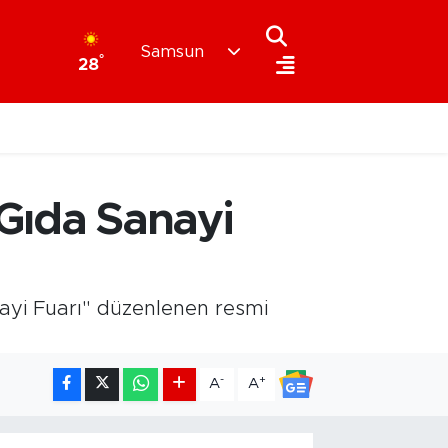
Samsun
°
28
 Gıda Sanayi
ayi Fuarı" düzenlenen resmi
-
+
A
A