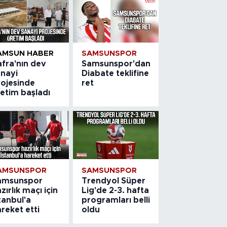
AMSUN HABER
SAMSUNSPOR
afra'nın dev
Samsunspor'dan
anayi
Diabate teklifine
rojesinde
ret
etim başladı
AMSUNSPOR
SAMSUNSPOR
amsunspor
Trendyol Süper
zırlık maçı için
Lig'de 2-3. hafta
tanbul'a
programları belli
reket etti
oldu