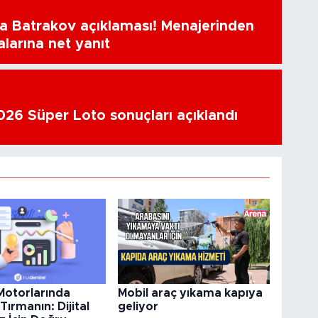
a Batrakov açıklaması! Menajerinden
alarına net yanıt
26 Süper Loto sonuçları açıklandı
otorlarında
Mobil araç yıkama kapıya
Tırmanın: Dijital
geliyor