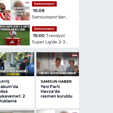
Samsunspor
etti
15:09
Samsunspor'dan
Diabate teklifine ret
Samsunspor
15:00
Trendyol
Süper Lig'de 2-3.
hafta programları
belli oldu
SAYIŞ
SAMSUN HABER
takum'da
Yeni Parti
lise
Havza'da
ukavemet: 2
resmen kuruldu
utuklama