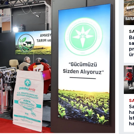
S
B
s
p
ür
S
S
ha
İs
ha