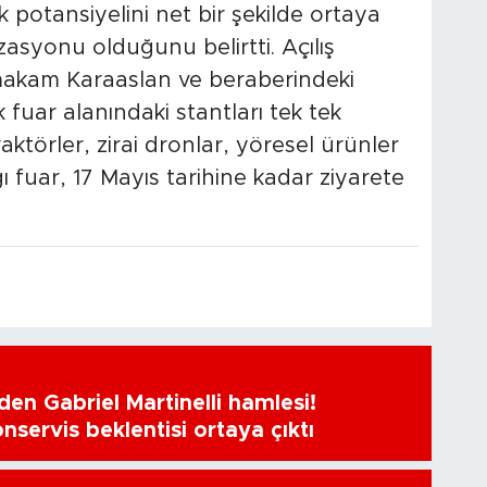
 potansiyelini net bir şekilde ortaya
asyonu olduğunu belirtti. Açılış
akam Karaaslan ve beraberindeki
k fuar alanındaki stantları tek tek
raktörler, zirai dronlar, yöresel ürünler
ı fuar, 17 Mayıs tarihine kadar ziyarete
en Gabriel Martinelli hamlesi!
nservis beklentisi ortaya çıktı