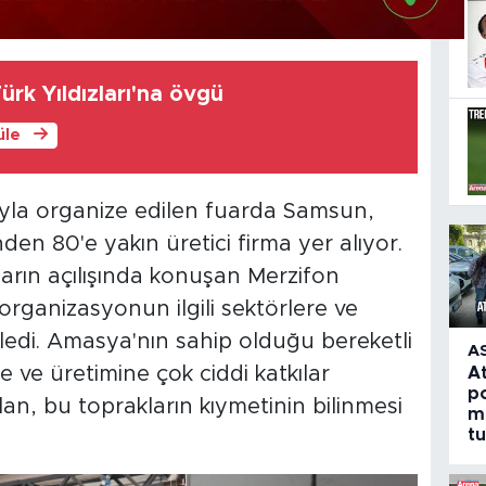
rk Yıldızları'na övgü
üle
rıyla organize edilen fuarda Samsun,
en 80'e yakın üretici firma yer alıyor.
fuarın açılışında konuşan Merzifon
ganizasyonun ilgili sektörlere ve
diledi. Amasya'nın sahip olduğu bereketli
A
 ve üretimine çok ciddi katkılar
A
po
, bu toprakların kıymetinin bilinmesi
m
t