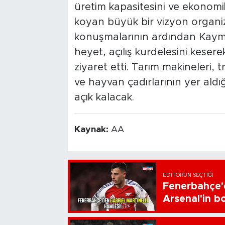
üretim kapasitesini ve ekonomik
koyan büyük bir vizyon organiz
konuşmalarının ardından Kaym
heyet, açılış kurdelesini kesere
ziyaret etti. Tarım makineleri, t
ve hayvan çadırlarının yer aldığ
açık kalacak.
Kaynak:
AA
EDITÖRÜN SEÇTIĞI
Fenerbahçe'd
Arsenal'in bo