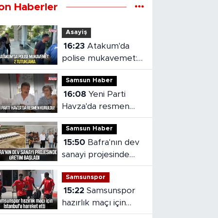
on Haberler
Asayiş
16:23
Atakum'da
polise mukavemet:
2 tutuklama
Samsun Haber
16:08
Yeni Parti
Havza'da resmen
kuruldu
Samsun Haber
15:50
Bafra'nın dev
sanayi projesinde
üretim başladı
Samsunspor
15:22
Samsunspor
hazırlık maçı için
İstanbul'a hareket