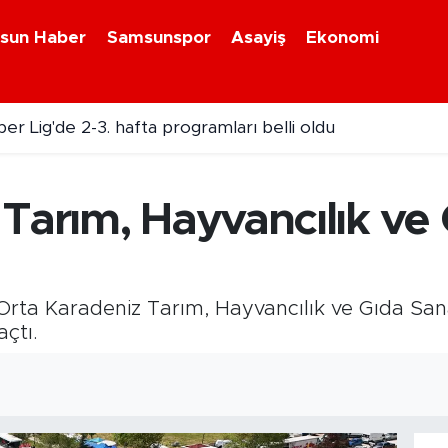
sun Haber
Samsunspor
Asayiş
Ekonomi
er Lig'de 2-3. hafta programları belli oldu
plu ulaşım zammı mecliste!
Tarım, Hayvancılık ve
Orta Karadeniz Tarım, Hayvancılık ve Gıda San
açtı.