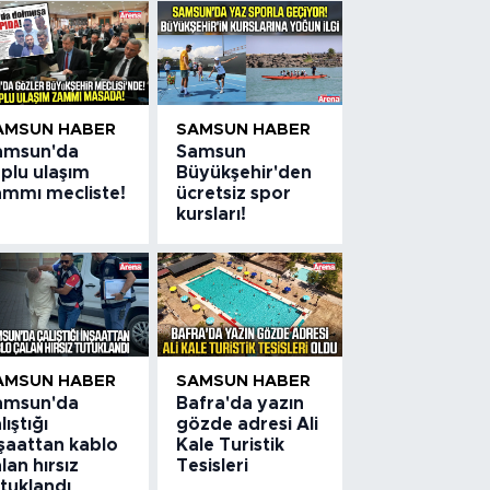
AMSUN HABER
SAMSUN HABER
amsun'da
Samsun
plu ulaşım
Büyükşehir'den
ammı mecliste!
ücretsiz spor
kursları!
AMSUN HABER
SAMSUN HABER
amsun'da
Bafra'da yazın
lıştığı
gözde adresi Ali
nşaattan kablo
Kale Turistik
lan hırsız
Tesisleri
tuklandı