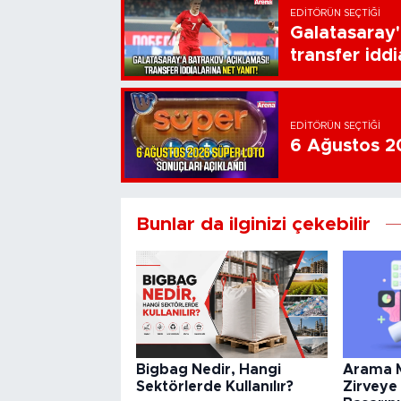
EDITÖRÜN SEÇTIĞI
Galatasaray'
transfer iddi
EDITÖRÜN SEÇTIĞI
6 Ağustos 20
Bunlar da ilginizi çekebilir
Arama M
Bigbag Nedir, Hangi
Zirveye 
Sektörlerde Kullanılır?