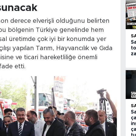
sunacak
son derece elverişli olduğunu belirten
u bölgenin Türkiye genelinde hem
S
al üretimde çok iyi bir konumda yer
S
çılışı yapılan Tarım, Hayvancılık ve Gıda
to
z
ine ve ticari hareketliliğe önemli
fade etti.
S
S
ça
i
ça
tu