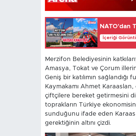
NATO'dan Tü
İçeriği Görünt
Merzifon Belediyesinin katkıla
Amasya, Tokat ve Çorum illerind
Geniş bir katılımın sağlandığı 
Kaymakamı Ahmet Karaaslan, or
çiftçilere bereket getirmesini 
toprakların Türkiye ekonomisine
sunduğunu ifade eden Karaaslan
gerektiğinin altını çizdi.