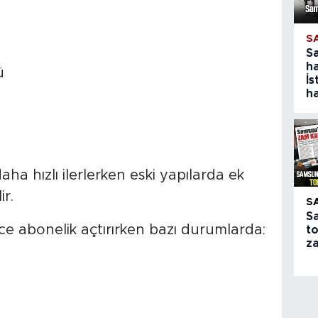
S
S
ha
ü
İs
ha
daha hızlı ilerlerken eski yapılarda ek
ir.
S
S
ce abonelik açtırırken bazı durumlarda:
to
z