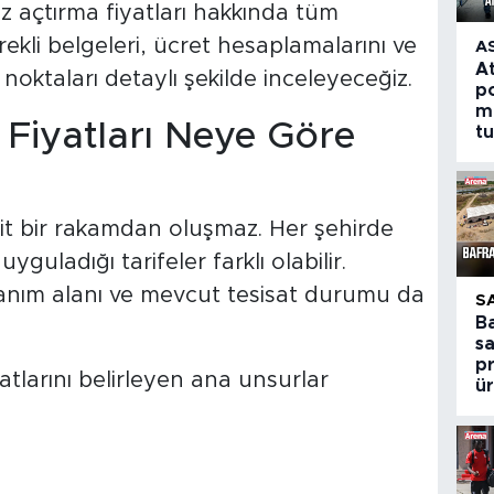
 açtırma fiyatları hakkında tüm
rekli belgeleri, ücret hesaplamalarını ve
A
A
noktaları detaylı şekilde inceleyeceğiz.
po
m
Fiyatları Neye Göre
t
it bir rakamdan oluşmaz. Her şehirde
yguladığı tarifeler farklı olabilir.
lanım alanı ve mevcut tesisat durumu da
S
B
s
p
atlarını belirleyen ana unsurlar
ür