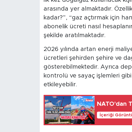
arasında yer almaktadır. Özelli
kadar?”, “gaz açtırmak için han
abonelik ücreti nasıl hesaplanı
şekilde aratılmaktadır.
2026 yılında artan enerji maliye
ücretleri şehirden şehire ve dağ
gösterebilmektedir. Ayrıca depo
kontrolü ve sayaç işlemleri gib
etkileyebilir.
NATO'dan Tü
İçeriği Görünt