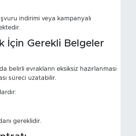
başvuru indirimi veya kampanyalı
ktedir.
İçin Gerekli Belgeler
a belirli evrakların eksiksiz hazırlanması
sı süreci uzatabilir.
ardır:
anı gereklidir.