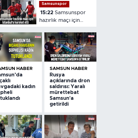
Samsunspor
15:22
Samsunspor
hazırlık maçı için
İstanbul'a hareket
etti
AMSUN HABER
SAMSUN HABER
amsun’da
Rusya
çaklı
açıklarında dron
avgadaki kadın
saldırısı: Yaralı
pheli
mürettebat
tuklandı
Samsun'a
getirildi