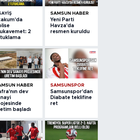
SAYIŞ
SAMSUN HABER
takum'da
Yeni Parti
lise
Havza'da
ukavemet: 2
resmen kuruldu
utuklama
AMSUN HABER
SAMSUNSPOR
afra'nın dev
Samsunspor'dan
anayi
Diabate teklifine
rojesinde
ret
etim başladı