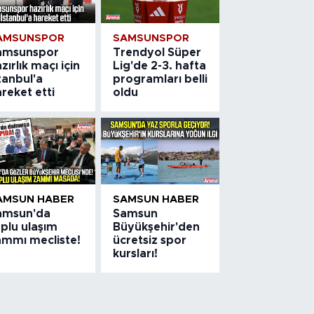
AMSUNSPOR
SAMSUNSPOR
amsunspor
Trendyol Süper
zırlık maçı için
Lig'de 2-3. hafta
tanbul'a
programları belli
reket etti
oldu
AMSUN HABER
SAMSUN HABER
amsun'da
Samsun
plu ulaşım
Büyükşehir'den
ammı mecliste!
ücretsiz spor
kursları!