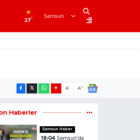
Samsun
°
27
-
+
A
A
on Haberler
Samsun Haber
18:04
Samsun’da