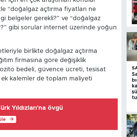
kle “doğalgaz açtırma fiyatları ne
gi belgeler gerekli?” ve “doğalgaz
r?” gibi sorular internet üzerinde yoğun
tleriyle birlikte doğalgaz açtırma
ıtım firmasına göre değişiklik
S
zito bedeli, güvence ücreti, tesisat
S
i ek kalemler de toplam maliyeti
bı
k
şü
tu
rk Yıldızları'na övgü
üle