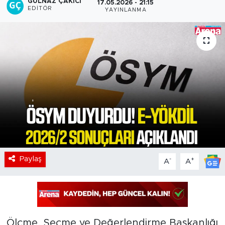
GÜLNAZ ÇAKICI
17.05.2026 - 21:15
EDITÖR
YAYINLANMA
Paylaş
-
+
A
A
Ölçme, Seçme ve Değerlendirme Başkanlığı