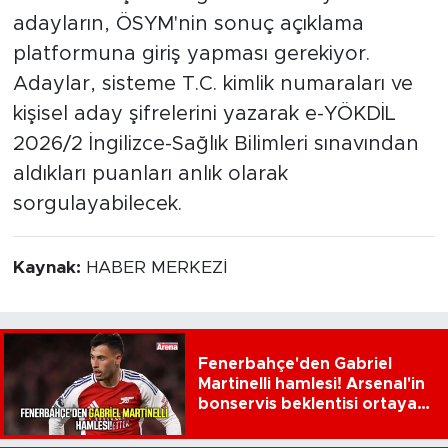
adayların, ÖSYM'nin sonuç açıklama
platformuna giriş yapması gerekiyor.
Adaylar, sisteme T.C. kimlik numaraları ve
kişisel aday şifrelerini yazarak e-YÖKDİL
2026/2 İngilizce-Sağlık Bilimleri sınavından
aldıkları puanları anlık olarak
sorgulayabilecek.
Kaynak:
HABER MERKEZİ
Fenerbahçe'den Gabriel
Martinelli hamlesi! Arsenal'in
bonservis beklentisi ortaya
çıktı