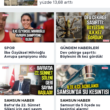
yüzde 13,68 arttı
SPOR
GÜNDEM HABERLERI
İlke Özyüksel Mihrioğlu
Dev çekirge şaşırttı:
Avrupa şampiyonu oldu
Böylesini ilk kez gördük!
SAMSUN HABER
SAMSUN HABER
Bafra’da 22. Sünnet
Samsun'da 5 ilçede su
Şöleni için geri sayım
kesintisi alarmı!