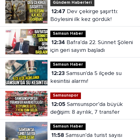
Gündem Haberleri
12:47
Dev çekirge şaşırttı:
Böylesini ilk kez gördük!
Samsun Haber
12:34
Bafra’da 22. Sünnet Şöleni
için geri sayım başladı
Samsun Haber
12:23
Samsun'da 5 ilçede su
kesintisi alarmı!
Samsunspor
12:05
Samsunspor’da büyük
değişim: 8 ayrılık, 7 transfer
Samsun Haber
11:58
Samsun’da turist sayısı