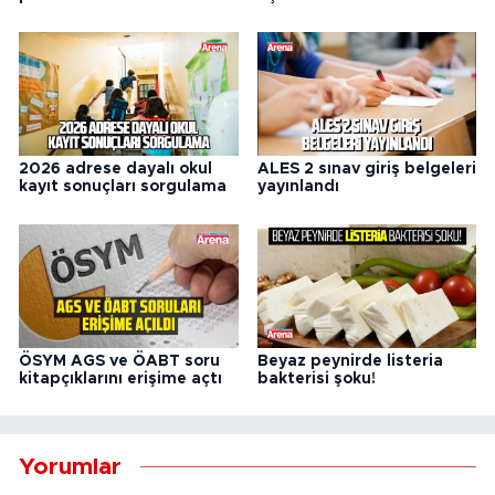
2026 adrese dayalı okul
ALES 2 sınav giriş belgeleri
kayıt sonuçları sorgulama
yayınlandı
ÖSYM AGS ve ÖABT soru
Beyaz peynirde listeria
kitapçıklarını erişime açtı
bakterisi şoku!
Yorumlar