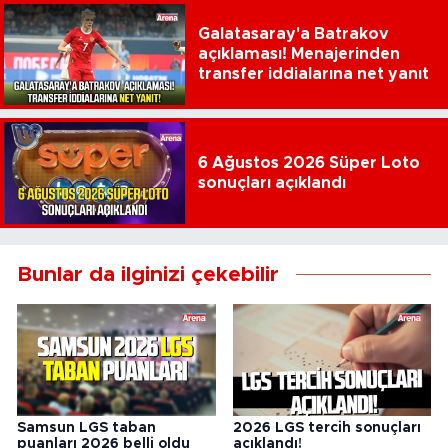
Galatasaray'a Batrakov
açıklaması! Menajerinden
transfer iddialarına net yanıt
6 Ağustos 2026 Süper Loto
sonuçları açıklandı
Bunlar da ilginizi çekebilir
Samsun LGS taban
2026 LGS tercih sonuçları
puanları 2026 belli oldu
açıklandı!