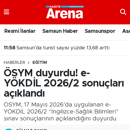
Nöbetçi Eczaneler
Resmi İlanlar
Samsun Haber
Samsunspor
As
Hava Durumu
11:58
Samsun’da turist sayısı yüzde 13,68 arttı
Samsun Namaz Vakitleri
11:57
Fenerbahçe'de Lukaku sesleri! Transfer için bonservis engeli
HABERLER
EĞITIM
Trafik Durumu
ÖSYM duyurdu! e-
YÖKDİL 2026/2 sonuçları
Süper Lig Puan Durumu ve Fikstür
açıklandı
Tüm Manşetler
ÖSYM, 17 Mayıs 2026’da uygulanan e-
Son Dakika Haberleri
YÖKDİL 2026/2 “İngilizce-Sağlık Bilimleri”
sınav sonuçlarının açıklandığını duyurdu.
Haber Arşivi