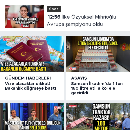
Spor
12:56
İlke Özyüksel Mihrioğlu
Avrupa şampiyonu oldu
GÜNDEM HABERLERI
ASAYIŞ
Vize alacaklar dikkat!
Samsun İlkadım’da 1 ton
Bakanlık düğmeye bastı
160 litre etil alkol ele
geçirildi