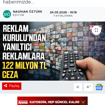
haberimizde...
NAGIHAN ÖZTÜRK
24.05.2026 - 16:18
EDITÖR
YAYINLANMA
Paylaş
-
+
A
A