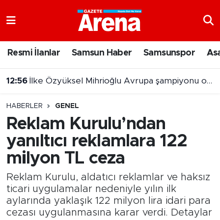
Nöbetçi Eczaneler
Resmi İlanlar
Samsun Haber
Samsunspor
As
12:56
İlke Özyüksel Mihrioğlu Avrupa şampiyonu oldu
Hava Durumu
12:47
Dev çekirge şaşırttı: Böylesini ilk kez gördük!
Samsun Namaz Vakitleri
HABERLER
GENEL
Trafik Durumu
Reklam Kurulu’ndan
yanıltıcı reklamlara 122
Süper Lig Puan Durumu ve Fikstür
milyon TL ceza
Tüm Manşetler
Reklam Kurulu, aldatıcı reklamlar ve haksız
Son Dakika Haberleri
ticari uygulamalar nedeniyle yılın ilk
aylarında yaklaşık 122 milyon lira idari para
cezası uygulanmasına karar verdi. Detaylar
Haber Arşivi