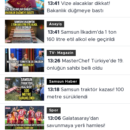
13:41
Vize alacaklar dikkat!
Bakanlık düğmeye bastı
Asayiş
13:41
Samsun İlkadım’da 1 ton
160 litre etil alkol ele geçirildi
TV- Magazin
13:26
MasterChef Türkiye’de 19.
önlüğün sahibi belli oldu
Samsun Haber
13:18
Samsun traktör kazası! 100
metre sürüklendi
Spor
13:06
Galatasaray'dan
savunmaya yerli hamlesi!