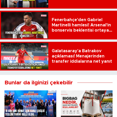
Fenerbahçe'den Gabriel
Martinelli hamlesi! Arsenal'in
bonservis beklentisi ortaya
çıktı
Galatasaray'a Batrakov
açıklaması! Menajerinden
transfer iddialarına net yanıt
Bunlar da ilginizi çekebilir