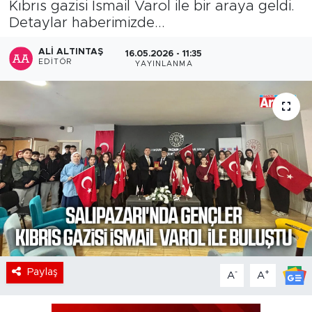
Kıbrıs gazisi İsmail Varol ile bir araya geldi.
Detaylar haberimizde...
ALI ALTINTAŞ
16.05.2026 - 11:35
EDITÖR
YAYINLANMA
Paylaş
-
+
A
A