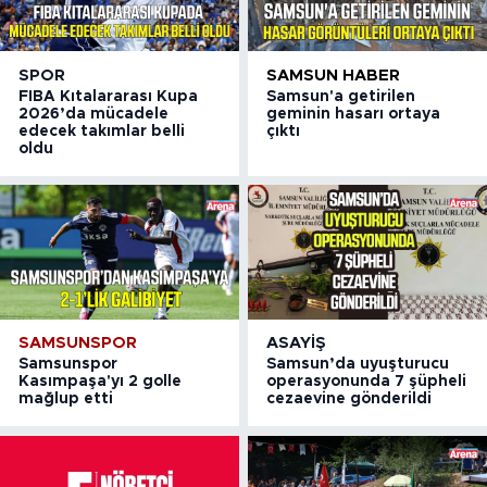
SPOR
SAMSUN HABER
FIBA Kıtalararası Kupa
Samsun'a getirilen
2026’da mücadele
geminin hasarı ortaya
edecek takımlar belli
çıktı
oldu
SAMSUNSPOR
ASAYIŞ
Samsunspor
Samsun’da uyuşturucu
Kasımpaşa'yı 2 golle
operasyonunda 7 şüpheli
mağlup etti
cezaevine gönderildi