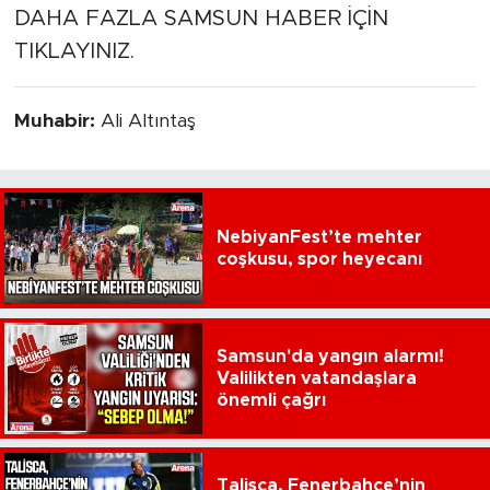
DAHA FAZLA SAMSUN HABER İÇİN
TIKLAYINIZ.
Muhabir:
Ali Altıntaş
NebiyanFest’te mehter
coşkusu, spor heyecanı
Samsun'da yangın alarmı!
Valilikten vatandaşlara
önemli çağrı
Talisca, Fenerbahçe’nin