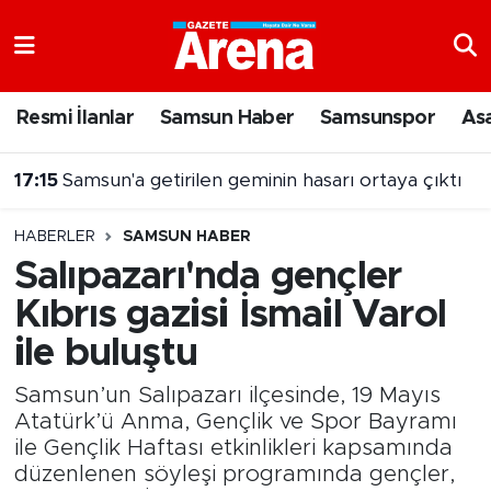
Nöbetçi Eczaneler
Resmi İlanlar
Samsun Haber
Samsunspor
As
Hava Durumu
17:15
Samsun'a getirilen geminin hasarı ortaya çıktı
Samsun Namaz Vakitleri
HABERLER
SAMSUN HABER
Trafik Durumu
Salıpazarı'nda gençler
Kıbrıs gazisi İsmail Varol
Süper Lig Puan Durumu ve Fikstür
ile buluştu
Tüm Manşetler
Samsun’un Salıpazarı ilçesinde, 19 Mayıs
Son Dakika Haberleri
Atatürk’ü Anma, Gençlik ve Spor Bayramı
ile Gençlik Haftası etkinlikleri kapsamında
düzenlenen söyleşi programında gençler,
Haber Arşivi