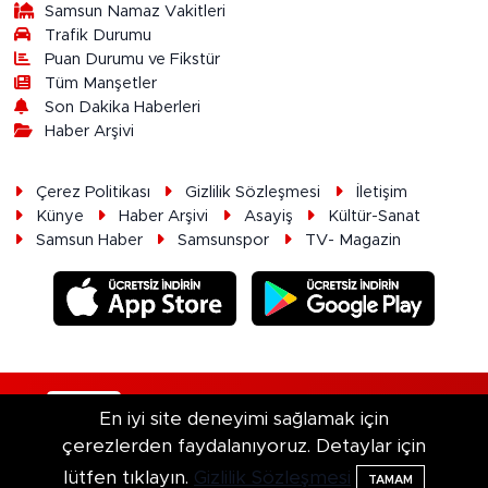
Samsun Namaz Vakitleri
Trafik Durumu
Puan Durumu ve Fikstür
Tüm Manşetler
Son Dakika Haberleri
Haber Arşivi
Çerez Politikası
Gizlilik Sözleşmesi
İletişim
Künye
Haber Arşivi
Asayiş
Kültür-Sanat
Samsun Haber
Samsunspor
TV- Magazin
RSS
Copyright © 2026. Her hakkı saklıdır.
En iyi site deneyimi sağlamak için
çerezlerden faydalanıyoruz. Detaylar için
Haber Yazılımı:
TE Bilişim
lütfen tıklayın.
Gizlilik Sözleşmesi
TAMAM