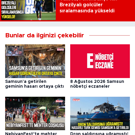
Brezilyalı golcüler
sıralamasında yükseldi
Bunlar da ilginizi çekebilir
Samsun'a getirilen
8 Ağustos 2026 Samsun
geminin hasarı ortaya çıktı
nöbetçi eczaneler
NebiyanFest’te mehter
Dron saldırısına uğramıştı!