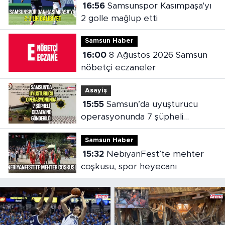
16:56
Samsunspor Kasımpaşa'yı
2 golle mağlup etti
Samsun Haber
16:00
8 Ağustos 2026 Samsun
nöbetçi eczaneler
Asayiş
15:55
Samsun’da uyuşturucu
operasyonunda 7 şüpheli
cezaevine gönderildi
Samsun Haber
15:32
NebiyanFest’te mehter
coşkusu, spor heyecanı