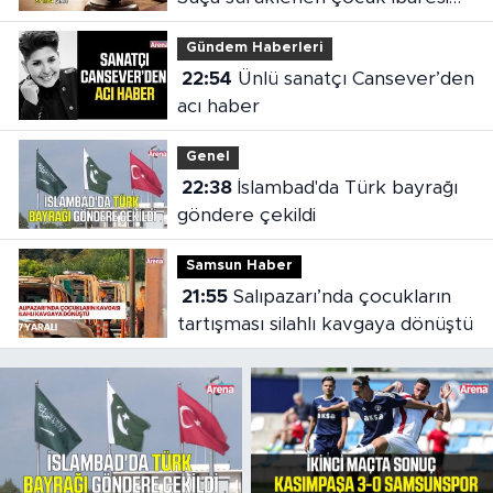
değişti
Gündem Haberleri
22:54
Ünlü sanatçı Cansever’den
acı haber
Genel
22:38
İslambad'da Türk bayrağı
göndere çekildi
Samsun Haber
21:55
Salıpazarı’nda çocukların
tartışması silahlı kavgaya dönüştü