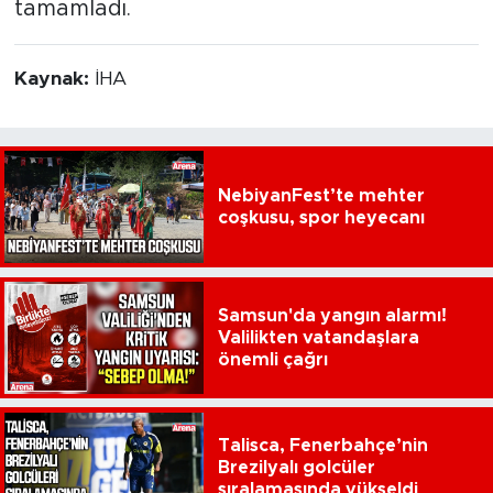
tamamladı.
Kaynak:
İHA
NebiyanFest’te mehter
coşkusu, spor heyecanı
Samsun'da yangın alarmı!
Valilikten vatandaşlara
önemli çağrı
Talisca, Fenerbahçe’nin
Brezilyalı golcüler
sıralamasında yükseldi