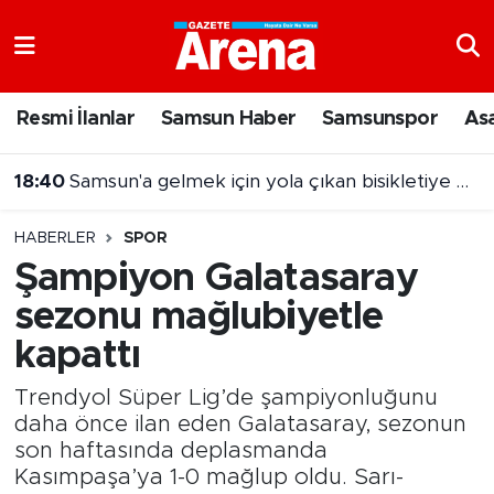
Nöbetçi Eczaneler
Resmi İlanlar
Samsun Haber
Samsunspor
As
Hava Durumu
18:40
Samsun'a gelmek için yola çıkan bisikletiye otomobil çarptı
Samsun Namaz Vakitleri
HABERLER
SPOR
Trafik Durumu
Şampiyon Galatasaray
sezonu mağlubiyetle
Süper Lig Puan Durumu ve Fikstür
kapattı
Tüm Manşetler
Trendyol Süper Lig’de şampiyonluğunu
Son Dakika Haberleri
daha önce ilan eden Galatasaray, sezonun
son haftasında deplasmanda
Kasımpaşa’ya 1-0 mağlup oldu. Sarı-
Haber Arşivi