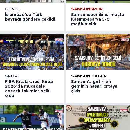
GENEL
SAMSUNSPOR
İslambad'da Türk
Samsunspor ikinci maçta
bayrağı göndere çekildi
Kasımpaşa’ya 3-0
mağlup oldu
SPOR
SAMSUN HABER
FIBA Kıtalararası Kupa
Samsun'a getirilen
2026’da mücadele
geminin hasarı ortaya
edecek takımlar belli
çıktı
oldu