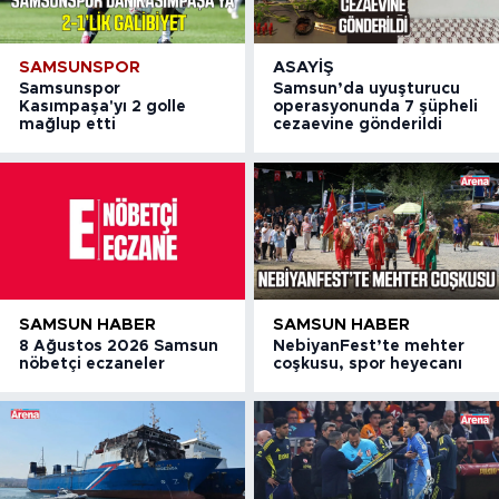
SAMSUNSPOR
ASAYIŞ
Samsunspor
Samsun’da uyuşturucu
Kasımpaşa'yı 2 golle
operasyonunda 7 şüpheli
mağlup etti
cezaevine gönderildi
SAMSUN HABER
SAMSUN HABER
8 Ağustos 2026 Samsun
NebiyanFest’te mehter
nöbetçi eczaneler
coşkusu, spor heyecanı