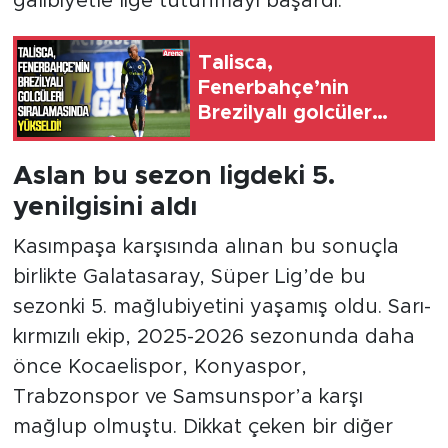
galibiyetle lige tutunmayı başardı.
Talisca,
Fenerbahçe’nin
Brezilyalı golcüler
sıralamasında yükseldi
Aslan bu sezon ligdeki 5.
yenilgisini aldı
Kasımpaşa karşısında alınan bu sonuçla
birlikte Galatasaray, Süper Lig’de bu
sezonki 5. mağlubiyetini yaşamış oldu. Sarı-
kırmızılı ekip, 2025-2026 sezonunda daha
önce Kocaelispor, Konyaspor,
Trabzonspor ve Samsunspor’a karşı
mağlup olmuştu. Dikkat çeken bir diğer