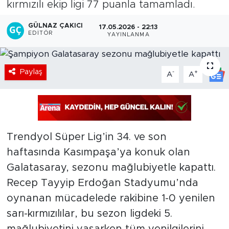
kırmızılı ekip ligi 77 puanla tamamladı.
GÜLNAZ ÇAKICI
17.05.2026 - 22:13
EDITÖR
YAYINLANMA
Paylaş
-
+
A
A
Trendyol Süper Lig’in 34. ve son
haftasında Kasımpaşa’ya konuk olan
Galatasaray, sezonu mağlubiyetle kapattı.
Recep Tayyip Erdoğan Stadyumu’nda
oynanan mücadelede rakibine 1-0 yenilen
sarı-kırmızılılar, bu sezon ligdeki 5.