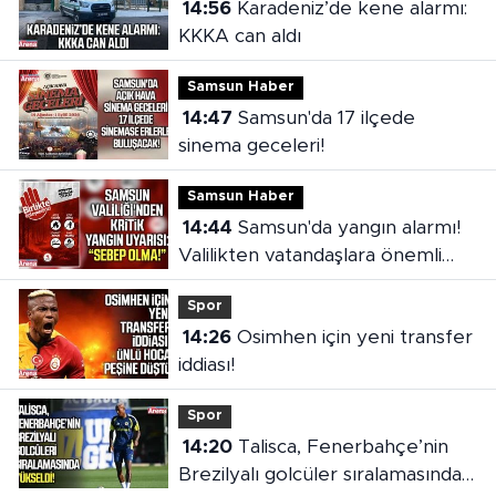
14:56
Karadeniz’de kene alarmı:
KKKA can aldı
Samsun Haber
14:47
Samsun'da 17 ilçede
sinema geceleri!
Samsun Haber
14:44
Samsun'da yangın alarmı!
Valilikten vatandaşlara önemli
çağrı
Spor
14:26
Osimhen için yeni transfer
iddiası!
Spor
14:20
Talisca, Fenerbahçe’nin
Brezilyalı golcüler sıralamasında