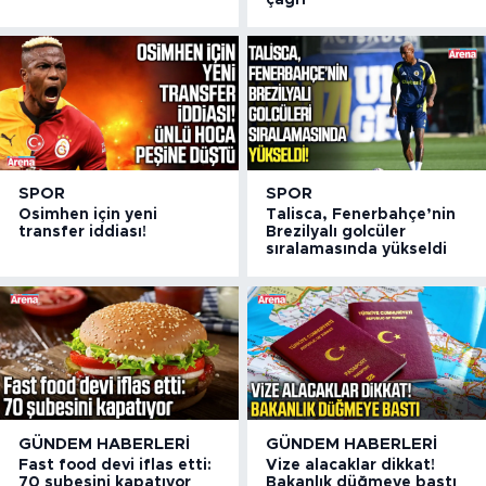
SPOR
SPOR
Osimhen için yeni
Talisca, Fenerbahçe’nin
transfer iddiası!
Brezilyalı golcüler
sıralamasında yükseldi
GÜNDEM HABERLERI
GÜNDEM HABERLERI
Fast food devi iflas etti:
Vize alacaklar dikkat!
70 şubesini kapatıyor
Bakanlık düğmeye bastı