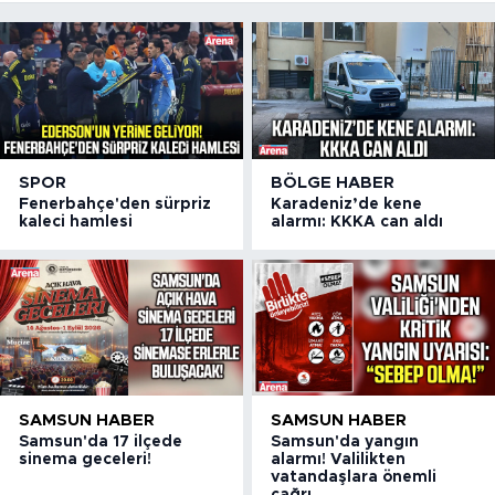
yükseldi
SPOR
BÖLGE HABER
Fenerbahçe'den sürpriz
Karadeniz’de kene
kaleci hamlesi
alarmı: KKKA can aldı
SAMSUN HABER
SAMSUN HABER
Samsun'da 17 ilçede
Samsun'da yangın
sinema geceleri!
alarmı! Valilikten
vatandaşlara önemli
çağrı