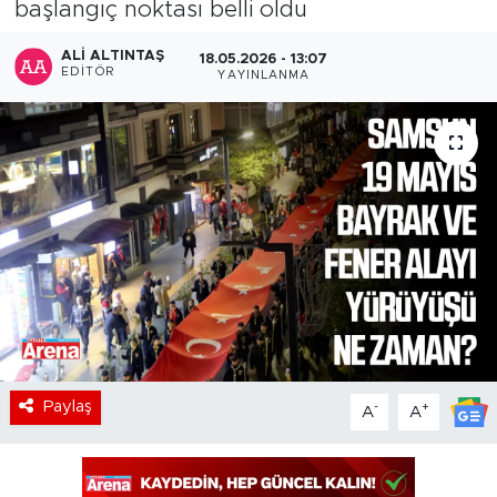
başlangıç noktası belli oldu
ALI ALTINTAŞ
18.05.2026 - 13:07
EDITÖR
YAYINLANMA
Paylaş
-
+
A
A