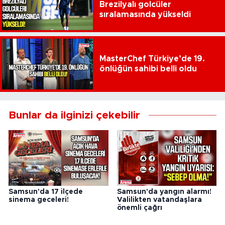
Brezilyalı golcüler
sıralamasında yükseldi
MasterChef Türkiye’de 19.
önlüğün sahibi belli oldu
Bunlar da ilginizi çekebilir
Samsun'da 17 ilçede
Samsun'da yangın alarmı!
sinema geceleri!
Valilikten vatandaşlara
önemli çağrı