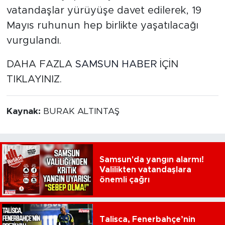
vatandaşlar yürüyüşe davet edilerek, 19
Mayıs ruhunun hep birlikte yaşatılacağı
vurgulandı.
DAHA FAZLA
SAMSUN HABER
İÇİN
TIKLAYINIZ.
Kaynak:
BURAK ALTINTAŞ
Samsun'da yangın alarmı!
Valilikten vatandaşlara
önemli çağrı
Talisca, Fenerbahçe’nin