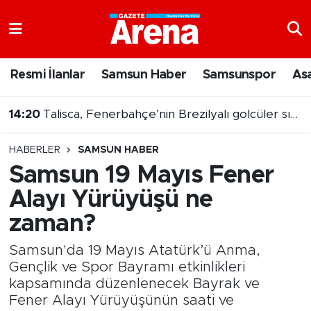
Nöbetçi Eczaneler
Resmi İlanlar
Samsun Haber
Samsunspor
As
Hava Durumu
14:20
Talisca, Fenerbahçe’nin Brezilyalı golcüler sıralamasında yükseldi
Samsun Namaz Vakitleri
14:08
Fast food devi iflas etti: 70 şubesini kapatıyor
HABERLER
SAMSUN HABER
Trafik Durumu
Samsun 19 Mayıs Fener
Alayı Yürüyüşü ne
Süper Lig Puan Durumu ve Fikstür
zaman?
Tüm Manşetler
Samsun'da 19 Mayıs Atatürk’ü Anma,
Son Dakika Haberleri
Gençlik ve Spor Bayramı etkinlikleri
kapsamında düzenlenecek Bayrak ve
Fener Alayı Yürüyüşünün saati ve
Haber Arşivi