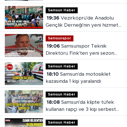
Samsun Haber
19:36
Vezirköprü'de Anadolu
Gençlik Derneği'nin yeni hizmet
binası açıldı
Samsunspor
19:06
Samsunspor Teknik
Direktörü Fink'ten yeni sezon
mesajı
Samsun Haber
18:10
Samsun'da motosiklet
kazasında 1 kişi yaralandı
Samsun Haber
18:08
Samsun'da klipte tüfek
kullanan rapçi ve 3 kişi serbest
bırakıldı
Samsun Haber