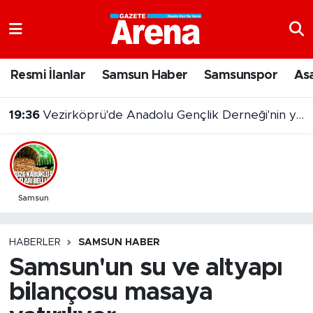
Nöbetçi Eczaneler
Resmi İlanlar
Samsun Haber
Samsunspor
As
Hava Durumu
19:36
Vezirköprü'de Anadolu Gençlik Derneği'nin yeni hizmet binası açıldı
Samsun Namaz Vakitleri
Trafik Durumu
Süper Lig Puan Durumu ve Fikstür
Samsun
Tüm Manşetler
HABERLER
SAMSUN HABER
Samsun'un su ve altyapı
Son Dakika Haberleri
bilançosu masaya
Haber Arşivi