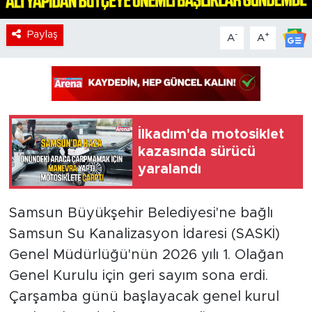
Paylaş
-
+
A
A
İlkadım'da motosiklet
kazasında sürücü
yaralandı
Samsun Büyükşehir Belediyesi'ne bağlı
Samsun Su Kanalizasyon İdaresi (SASKİ)
Genel Müdürlüğü'nün 2026 yılı 1. Olağan
Genel Kurulu için geri sayım sona erdi.
Çarşamba günü başlayacak genel kurul