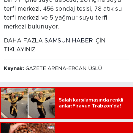
terfi merkezi, 456 sondaj tesisi, 78 atık su
terfi merkezi ve 5 yağmur suyu terfi
merkezi bulunuyor.
DAHA FAZLA
SAMSUN HABER
İÇİN
TIKLAYINIZ.
Kaynak:
GAZETE ARENA-ERCAN ÜSLÜ
Salah karşılamasında renkli
anlar:Firavun Trabzon'da!