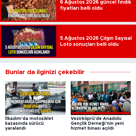
6 Ağustos 2026 güncel fındık
fiyatları belli oldu
5 Ağustos 2026 Çılgın Sayısal
Loto sonuçları belli oldu
Bunlar da ilginizi çekebilir
İlkadım'da motosiklet
Vezirköprü'de Anadolu
kazasında sürücü
Gençlik Derneği'nin yeni
yaralandı
hizmet binası açıldı