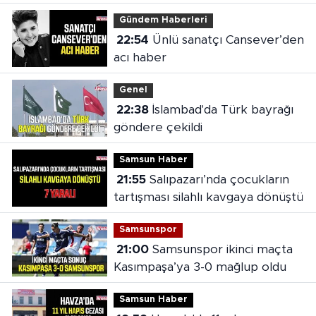
Gündem Haberleri
22:54
Ünlü sanatçı Cansever’den
acı haber
Genel
22:38
İslambad'da Türk bayrağı
göndere çekildi
Samsun Haber
21:55
Salıpazarı’nda çocukların
tartışması silahlı kavgaya dönüştü
Samsunspor
21:00
Samsunspor ikinci maçta
Kasımpaşa’ya 3-0 mağlup oldu
Samsun Haber