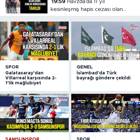
19:59
Havzda'da 11 yıl
kesinleşmiş hapis cezası olan
şahıs yakalandı
SPOR
GENEL
Galatasaray’dan
İslambad'da Türk
Villarreal karşısında 2-
bayrağı göndere çekildi
1’lik mağlubiyet
SAMSUNSPOR
SPOR