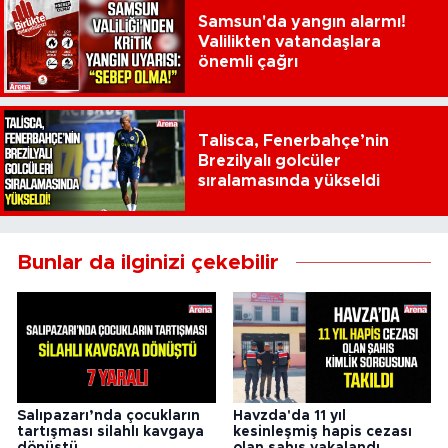
Samsun'da yangın alarmı!
Valilikten vatandaşlara
önemli çağrı
Talisca, Fenerbahçe’nin
Brezilyalı golcüler
sıralamasında yükseldi
Bunlar da ilginizi çekebilir
Salıpazarı’nda çocukların
Havzda'da 11 yıl
tartışması silahlı kavgaya
kesinleşmiş hapis cezası
dönüştü
olan şahıs yakalandı