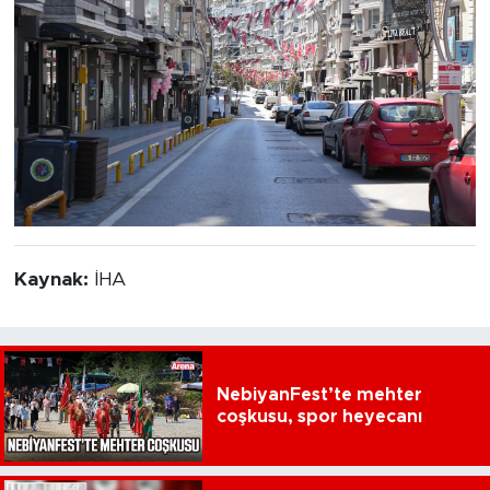
Kaynak:
İHA
NebiyanFest’te mehter
coşkusu, spor heyecanı