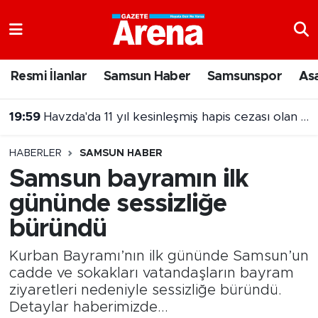
Nöbetçi Eczaneler
Resmi İlanlar
Samsun Haber
Samsunspor
As
Hava Durumu
18:40
Samsun'a gelmek için yola çıkan bisikletliye otomobil çarptı
Samsun Namaz Vakitleri
HABERLER
SAMSUN HABER
Trafik Durumu
Samsun bayramın ilk
gününde sessizliğe
Süper Lig Puan Durumu ve Fikstür
büründü
Tüm Manşetler
Kurban Bayramı’nın ilk gününde Samsun’un
Son Dakika Haberleri
cadde ve sokakları vatandaşların bayram
ziyaretleri nedeniyle sessizliğe büründü.
Detaylar haberimizde...
Haber Arşivi