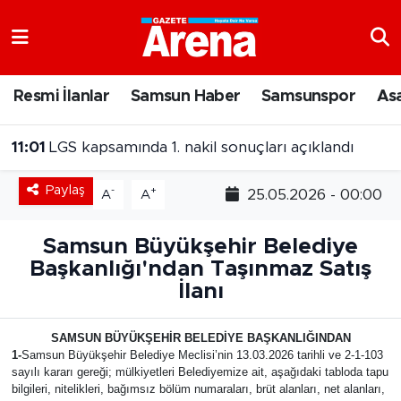
Nöbetçi Eczaneler
Resmi İlanlar
Samsun Haber
Samsunspor
As
Hava Durumu
11:01
LGS kapsamında 1. nakil sonuçları açıklandı
Samsun Namaz Vakitleri
Paylaş
-
+
25.05.2026 - 00:00
A
A
Trafik Durumu
Samsun Büyükşehir Belediye
Süper Lig Puan Durumu ve Fikstür
Başkanlığı'ndan Taşınmaz Satış
İlanı
Tüm Manşetler
SAMSUN BÜYÜKŞEHİR BELEDİYE BAŞKANLIĞINDAN
Son Dakika Haberleri
1-
Samsun Büyükşehir Belediye Meclisi’nin 13.03.2026 tarihli ve 2-1-103
sayılı kararı gereği; mülkiyetleri Belediyemize ait, aşağıdaki tabloda tapu
Haber Arşivi
bilgileri, nitelikleri, bağımsız bölüm numaraları, brüt alanları, net alanları,