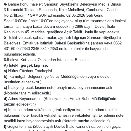
4-
Bahse konu İhaleler; Samsun Büyükşehir Belediyesi Meclis Binası
3.Katındaki Toplantı Salonunda, Kale Mahallesi, Cumhuriyet Caddesi,
No:2, İlkadım / SAMSUN adresinde, 02.06.2026 Salı Günü
Saat:10:00’da (İhale 10:00’da başlayacak olup tüm taşınmazların ihalesi
tamamlanıncaya kadar devam edecektir.) 2886 sayılı Devlet İhale
Kanunu’nun 45. maddesi gereğince Açık Teklif Usulü ile yapılacaktır.
5-
Teklif verecek şahıs/firmalar, ayrıntılı bilgi için Samsun Büyükşehir
Belediyesi Emlak ve İstimlak Dairesi Başkanlığına şahsen veya 0362
431 60 90/2340-2346-2349-2350 no.lu telefonlar ile başvuruda
bulunabileceklerdir.
6-
İhaleye Katılacak Olanlardan İstenecek Belgeler:
A) İstekli gerçek kişi ise:
a)
Nüfus Cüzdanı Fotokopisi
b)
İkametgâh Belgesi (İlçe Nüfus Müdürlüğünden veya e-devlet
üzerinden alınacaktır.)
c)
İhaleye girecek kişinin noter onaylı imza beyannamesinin aslı
(Noterde tanzim edilecektir.)
d)
Adres Beyannamesi (Belediyemizin Emlak Şube Müdürlüğü’nde
tanzim edilecektir.)
e)
İstekliler adına vekâleten iştirak ediliyor ise, istekli adına teklifte
bulunanın noter tasdikli vekâletnamesi ile vekâleten iştirak edenin noter
tasdikli imza beyannamesinin aslı (Noterde tanzim edilecektir.)
f)
Geçici teminat (2886 sayılı Devlet İhale Kanunu’nda belirtilen geçici