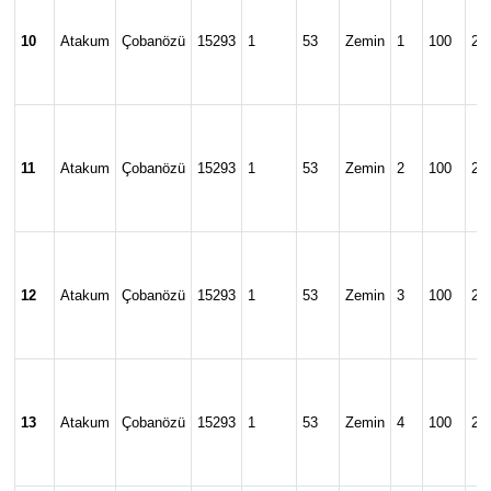
10
Atakum
Çobanözü
15293
1
53
Zemin
1
100
24
11
Atakum
Çobanözü
15293
1
53
Zemin
2
100
24
12
Atakum
Çobanözü
15293
1
53
Zemin
3
100
24
13
Atakum
Çobanözü
15293
1
53
Zemin
4
100
24