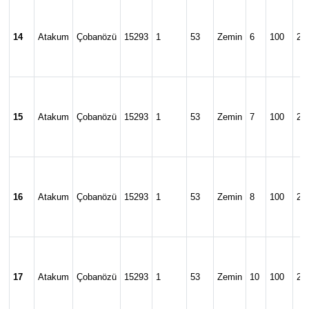
14
Atakum
Çobanözü
15293
1
53
Zemin
6
100
24
15
Atakum
Çobanözü
15293
1
53
Zemin
7
100
24
16
Atakum
Çobanözü
15293
1
53
Zemin
8
100
24
17
Atakum
Çobanözü
15293
1
53
Zemin
10
100
24