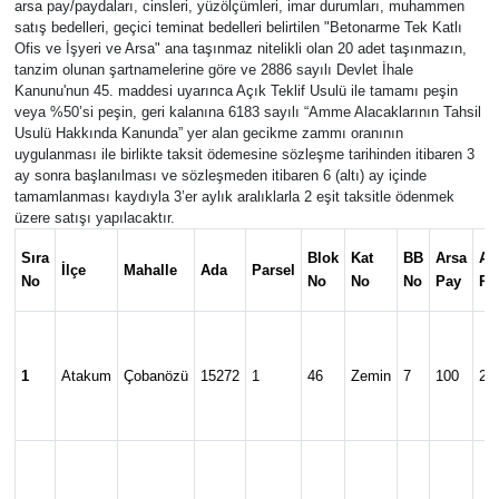
arsa pay/paydaları, cinsleri, yüzölçümleri, imar durumları, muhammen
satış bedelleri, geçici teminat bedelleri belirtilen "Betonarme Tek Katlı
Ofis ve İşyeri ve Arsa" ana taşınmaz nitelikli olan 20 adet taşınmazın,
tanzim olunan şartnamelerine göre ve 2886 sayılı Devlet İhale
Kanunu'nun 45. maddesi uyarınca Açık Teklif Usulü ile tamamı peşin
veya %50’si peşin, geri kalanına 6183 sayılı “Amme Alacaklarının Tahsil
Usulü Hakkında Kanunda” yer alan gecikme zammı oranının
uygulanması ile birlikte taksit ödemesine sözleşme tarihinden itibaren 3
ay sonra başlanılması ve sözleşmeden itibaren 6 (altı) ay içinde
tamamlanması kaydıyla 3’er aylık aralıklarla 2 eşit taksitle ödenmek
üzere satışı yapılacaktır.
Sıra
Blok
Kat
BB
Arsa
Ar
İlçe
Mahalle
Ada
Parsel
No
No
No
No
Pay
Pa
1
Atakum
Çobanözü
15272
1
46
Zemin
7
100
24