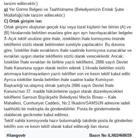
tanzim edilecektir.)
g)
Yer Görme Belgesi ve Taahhütname (Belediyemizin Emlak Şube
Müdürlüğü’nde tanzim edilecektir.)
C) Ortak girişim ise:
Ortak girişimi oluşturan gerçek kişi veya tüzel kişilerin her birinin (A) ve
(B) fıkralarında belirtilen esaslara göre ayrı ayrı hazırlayacakları belgeler.
7-
Açık teklif usulüne göre ihale, isteklilerin ihale komisyonu önünde
tekliflerini sözlü olarak belirtmeleri suretiyle yapılacaktır. Bu duruma
göre; İstekliler ihale evraklarını ihale saatinde komisyona sunacaklar ve
evrakları uygun olanlar tekliflerini sözlü olarak vereceklerdir. Ancak;
İstekliler İhale evrakları ile birlikte yazılı tekliflerini, 2886 sayılı Devlet
İhale Kanununa uygun olarak teslim ederek 1.fıkrada belirtilen sözlü
artırmaya katılmayanların yazılı teklifleri son ve kesin teklif kabul edilir.
Ayrıca istekliler ilanda belirtilen ihale saatine kadar Komisyon
Başkanlığı’na ulaşmış olmak şartıyla 2886 sayılı Devlet İhale
Kanunu’nun 37. madde hükümlerine uygun olarak düzenleyecekleri
tekliflerini Samsun Büyükşehir Belediyesi Meclis Binası – Kale
Mahallesi, Cumhuriyet Caddesi, No:2 İlkadım/SAMSUN adresine iadeli
taahhütlü bir mektupla da gönderebilirler. Posta ile göndermelerde
olabilecek gecikmeler kabul edilmez.
Teklif sahibi komisyonda hazır bulunmadığı takdirde posta ile gönderilen
teklifin son ve kesin teklif olarak kabul edileceği ilan olunur.
#ilangovtr
Basın No ILN02468659