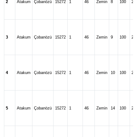
2
Atakum
Çobanözü
15272
1
46
Zemin
8
100
24
3
Atakum
Çobanözü
15272
1
46
Zemin
9
100
24
4
Atakum
Çobanözü
15272
1
46
Zemin
10
100
24
5
Atakum
Çobanözü
15272
1
46
Zemin
14
100
24