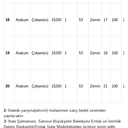
18
Atakum
Çobanözü
15293
1
53
Zemin
17
100
24
19
Atakum
Çobanözü
15293
1
53
Zemin
18
100
24
20
Atakum
Çobanözü
15293
1
53
Zemin
21
100
24
2-
İhalede yarışma(artırım) muhammen satış bedeli üzerinden
yapılacaktır.
3-
İhale Şartnamesi, Samsun Büyükşehir Belediyesi Emlak ve İstimlâk
Dairesi Başkanlığı/Emlak Şube Müdürlüğünden ücretsiz temin edilir.