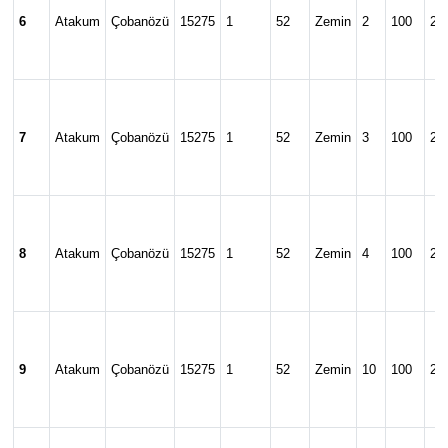
6
Atakum
Çobanözü
15275
1
52
Zemin
2
100
24
7
Atakum
Çobanözü
15275
1
52
Zemin
3
100
24
8
Atakum
Çobanözü
15275
1
52
Zemin
4
100
24
9
Atakum
Çobanözü
15275
1
52
Zemin
10
100
24