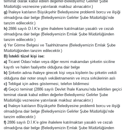
teminat olarak kabul edilen değerler-Belediyemiz Gelirler Şube
Müdürlüğü veznesine yatırılarak makbuz alınacaktır.)
g)
İhaleye katılanın Büyükşehir Belediyesine problemli borcu ve ilişiği
olmadığına dair belge (Belediyemizin Gelirler Şube Müdürlüğü’nde
tanzim edilecektir.)
h)
2886 sayılı D.İ.K’e göre ihalelere katılmaktan yasaklı ve cezalı
olmadığına dair belge (Belediyemizin Emlak Şube Müdürlüğünden
tanzim edilecektir.)
ı)
Yer Görme Belgesi ve Taahhütname (Belediyemizin Emlak Şube
Müdürlüğünden tanzim edilecektir.)
B) İstekli tüzel kişi ise:
a)
Ticaret Odası’ndan veya diğer resmi makamdan şirketin siciline
kayıtlı ve halen faaliyette olduğuna dair belge
b)
Şirketin adına ihaleye girecek kişi veya kişilerin bu şirketin vekili
olduğuna dair noter onaylı vekâletnamenin ve imza sirkülerinin aslı
c)
Tebligat için adres göstermesi, telefon bildirmesi
d)
Geçici teminat (2886 sayılı Devlet İhale Kanunu’nda belirtilen geçici
teminat olarak kabul edilen değerler-Belediyemiz Gelirler Şube
Müdürlüğü veznesine yatırılarak makbuz alınacaktır.)
e)
İhaleye katılanın Büyükşehir Belediyesine problemli borcu ve ilişiği
olmadığına dair belge (Belediyemizin Gelirler Şube Müdürlüğü’nde
tanzim edilecektir.)
f)
2886 sayılı D.İ.K’e göre ihalelere katılmaktan yasaklı ve cezalı
olmadığına dair belge (Belediyemizin Emlak Şube Müdürlüğünden