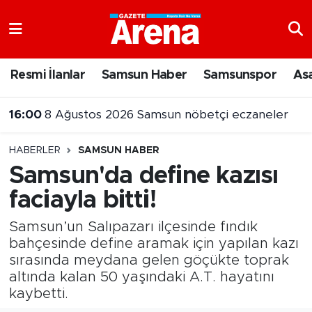
Nöbetçi Eczaneler
Resmi İlanlar
Samsun Haber
Samsunspor
As
16:00
8 Ağustos 2026 Samsun nöbetçi eczaneler
Hava Durumu
15:55
Samsun’da uyuşturucu operasyonunda 7 şüpheli cezaevine gönderildi
Samsun Namaz Vakitleri
HABERLER
SAMSUN HABER
Trafik Durumu
Samsun'da define kazısı
faciayla bitti!
Süper Lig Puan Durumu ve Fikstür
Samsun’un Salıpazarı ilçesinde fındık
Tüm Manşetler
bahçesinde define aramak için yapılan kazı
sırasında meydana gelen göçükte toprak
Son Dakika Haberleri
altında kalan 50 yaşındaki A.T. hayatını
kaybetti.
Haber Arşivi