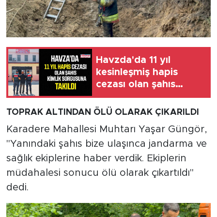
Havzda'da 11 yıl
kesinleşmiş hapis
cezası olan şahıs
yakalandı
TOPRAK ALTINDAN ÖLÜ OLARAK ÇIKARILDI
Karadere Mahallesi Muhtarı Yaşar Güngör,
"Yanındaki şahıs bize ulaşınca jandarma ve
sağlık ekiplerine haber verdik. Ekiplerin
müdahalesi sonucu ölü olarak çıkartıldı"
dedi.