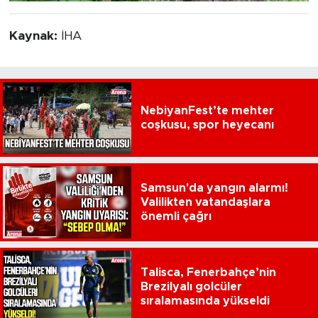
Kaynak:
İHA
NebiyanFest’te mehter
coşkusu, spor heyecanı
Samsun'da yangın alarmı!
Valilikten vatandaşlara
önemli çağrı
Talisca, Fenerbahçe’nin
Brezilyalı golcüler
sıralamasında yükseldi