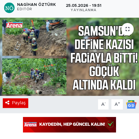
NAGIHAN ÖZTÜRK
25.05.2026 - 19:51
EDITÖR
YAYINLANMA
Paylaş
-
+
A
A