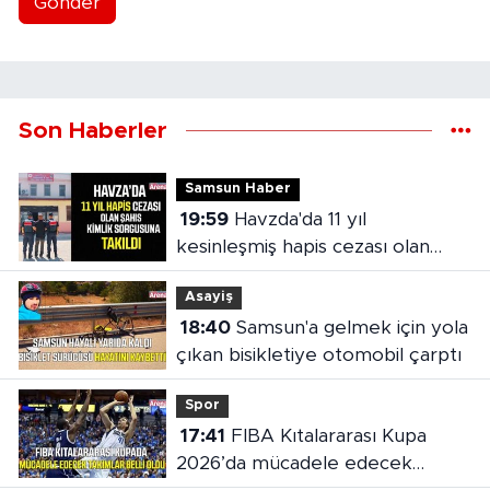
Gönder
Son Haberler
Samsun Haber
19:59
Havzda'da 11 yıl
kesinleşmiş hapis cezası olan
şahıs yakalandı
Asayiş
18:40
Samsun'a gelmek için yola
çıkan bisikletiye otomobil çarptı
Spor
17:41
FIBA Kıtalararası Kupa
2026’da mücadele edecek