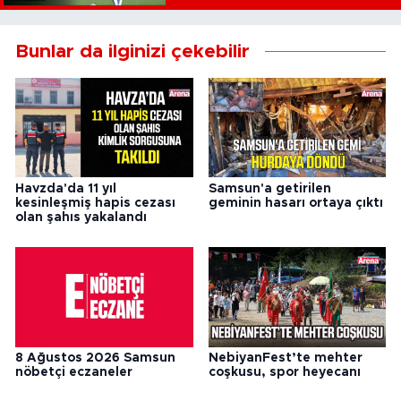
Bunlar da ilginizi çekebilir
Havzda'da 11 yıl
Samsun'a getirilen
kesinleşmiş hapis cezası
geminin hasarı ortaya çıktı
olan şahıs yakalandı
8 Ağustos 2026 Samsun
NebiyanFest’te mehter
nöbetçi eczaneler
coşkusu, spor heyecanı