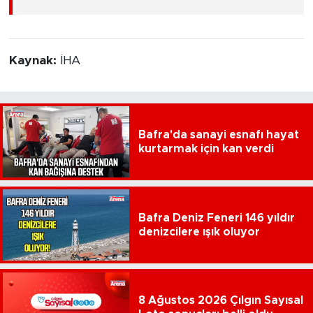
Kaynak:
İHA
Bafra'da sanayi esnafı hayat
kurtarmak için kan verdi
Bafra Deniz Feneri 146 yıldır
denizcilere ışık oluyor
8 Ağustos 2026 Çılgın Sayısal