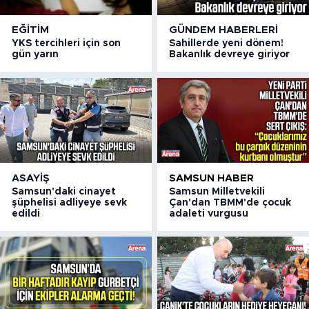
EĞITIM
GÜNDEM HABERLERI
YKS tercihleri için son
Sahillerde yeni dönem!
gün yarın
Bakanlık devreye giriyor
ASAYIŞ
SAMSUN HABER
Samsun'daki cinayet
Samsun Milletvekili
şüphelisi adliyeye sevk
Çan'dan TBMM'de çocuk
edildi
adaleti vurgusu