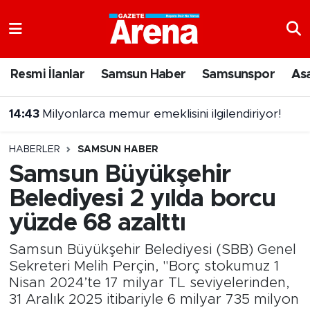
Nöbetçi Eczaneler
Resmi İlanlar
Samsun Haber
Samsunspor
As
Hava Durumu
14:43
Milyonlarca memur emeklisini ilgilendiriyor!
Samsun Namaz Vakitleri
HABERLER
SAMSUN HABER
Trafik Durumu
Samsun Büyükşehir
Belediyesi 2 yılda borcu
Süper Lig Puan Durumu ve Fikstür
yüzde 68 azalttı
Tüm Manşetler
Samsun Büyükşehir Belediyesi (SBB) Genel
Son Dakika Haberleri
Sekreteri Melih Perçin, "Borç stokumuz 1
Nisan 2024’te 17 milyar TL seviyelerinden,
31 Aralık 2025 itibariyle 6 milyar 735 milyon
Haber Arşivi