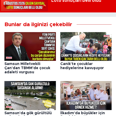
Loto sonuçları belli oldu
Bunlar da ilginizi çekebilir
Samsun Milletvekili
Canik'te çocuklar
Çan'dan TBMM'de çocuk
hediyelerine kavuşuyor
adaleti vurgusu
Samsun'da gök gürültülü
İlkadım'da büyükler için