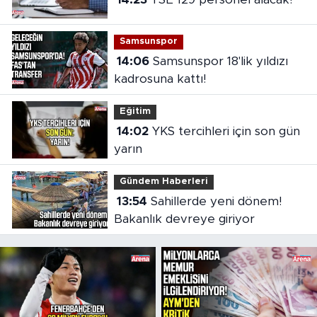
Samsunspor
14:06
Samsunspor 18'lik yıldızı
kadrosuna kattı!
Eğitim
14:02
YKS tercihleri için son gün
yarın
Gündem Haberleri
13:54
Sahillerde yeni dönem!
Bakanlık devreye giriyor