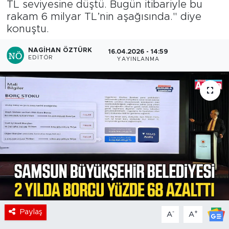
TL seviyesine düştü. Bugün itibariyle bu
rakam 6 milyar TL’nin aşağısında." diye
konuştu.
NAGIHAN ÖZTÜRK
16.04.2026 - 14:59
EDITÖR
YAYINLANMA
Paylaş
-
+
A
A