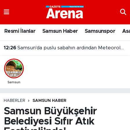
Nöbetçi Eczaneler
Resmi İlanlar
Samsun Haber
Samsunspor
As
Hava Durumu
12:26
Samsun'da puslu sabahın ardından Meteoroloji'den yağış uyarısı
Samsun Namaz Vakitleri
Trafik Durumu
Süper Lig Puan Durumu ve Fikstür
Samsun
Tüm Manşetler
HABERLER
SAMSUN HABER
Samsun Büyükşehir
Son Dakika Haberleri
Belediyesi Sıfır Atık
Haber Arşivi