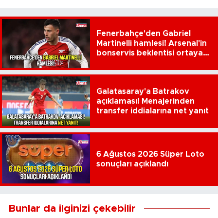
Fenerbahçe'den Gabriel
Martinelli hamlesi! Arsenal'in
bonservis beklentisi ortaya
çıktı
Galatasaray'a Batrakov
açıklaması! Menajerinden
transfer iddialarına net yanıt
6 Ağustos 2026 Süper Loto
sonuçları açıklandı
Bunlar da ilginizi çekebilir