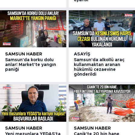
uyarısı
SAMSUN HABER
ASAYIŞ
Samsun'da korku dolu
Samsun'da alkollü araç
anlar! Market'te yangın
kullanmaktan aranan
paniği
hükümlü cezaevine
gönderildi
SAMSUN HABER
SAMSUN HABER
Yeni mezunlara YEDAŞ'ta
Canik'te 20 bin hane