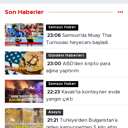
Son Haberler
Samsun Haber
23:06
Samsun'da Muay Thai
Turnuvası heyecanı başladı
Gündem Haberleri
23:00
ABD'den kripto para
ağına yaptırım
Samsun Haber
22:23
Kavak'ta konteyner evde
yangın çıktı
Asayiş
21:21
Türkiye'den Bulgaristan'a
giden kamyonetten 5 kilo altın