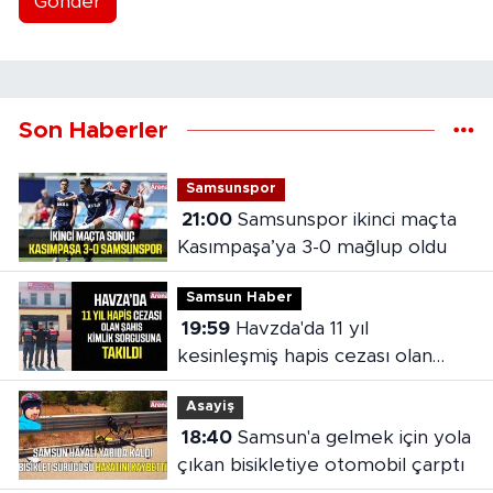
Gönder
Son Haberler
Samsunspor
21:00
Samsunspor ikinci maçta
Kasımpaşa’ya 3-0 mağlup oldu
Samsun Haber
19:59
Havzda'da 11 yıl
kesinleşmiş hapis cezası olan
şahıs yakalandı
Asayiş
18:40
Samsun'a gelmek için yola
çıkan bisikletiye otomobil çarptı