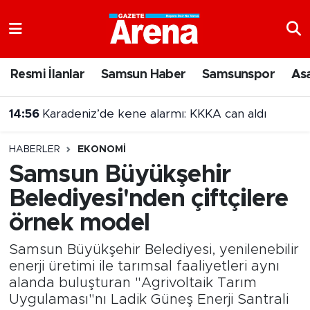
Nöbetçi Eczaneler
Resmi İlanlar
Samsun Haber
Samsunspor
As
Hava Durumu
14:47
Samsun'da 17 ilçede sinema geceleri!
Samsun Namaz Vakitleri
HABERLER
EKONOMI
Trafik Durumu
Samsun Büyükşehir
Belediyesi'nden çiftçilere
Süper Lig Puan Durumu ve Fikstür
örnek model
Tüm Manşetler
Samsun Büyükşehir Belediyesi, yenilenebilir
Son Dakika Haberleri
enerji üretimi ile tarımsal faaliyetleri aynı
alanda buluşturan "Agrivoltaik Tarım
Uygulaması"nı Ladik Güneş Enerji Santrali
Haber Arşivi