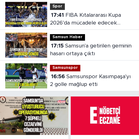
Spor
17:41
FIBA Kıtalararası Kupa
2026’da mücadele edecek
takımlar belli oldu
Samsun Haber
17:15
Samsun'a getirilen geminin
hasarı ortaya çıktı
Samsunspor
16:56
Samsunspor Kasımpaşa'yı
2 golle mağlup etti