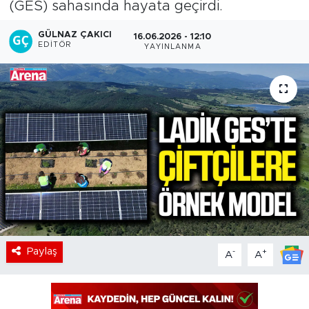
(GES) sahasında hayata geçirdi.
GÜLNAZ ÇAKICI
16.06.2026 - 12:10
EDITÖR
YAYINLANMA
Paylaş
-
+
A
A