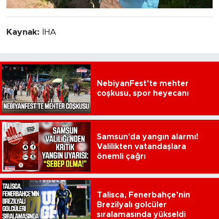
Kaynak:
İHA
NebiyanFest’te mehter
coşkusu, spor heyecanı
Samsun'da yangın alarmı!
Valilikten vatandaşlara
önemli çağrı
Talisca, Fenerbahçe’nin
Brezilyalı golcüler
sıralamasında yükseldi