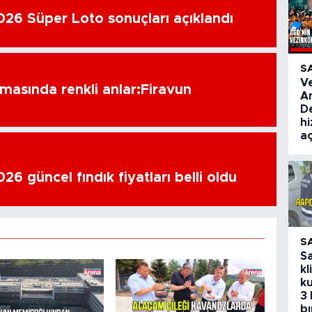
26 Süper Loto sonuçları açıklandı
S
V
amasında renkli anlar:Firavun
A
De
hi
aç
6 güncel fındık fiyatları belli oldu
S
S
kl
ku
3 
bı