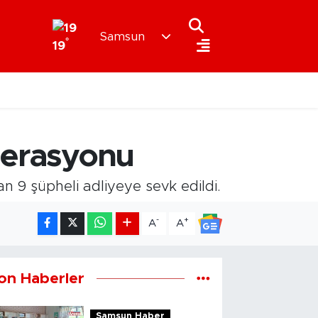
Samsun
°
19
operasyonu
 9 şüpheli adliyeye sevk edildi.
-
+
A
A
on Haberler
Samsun Haber