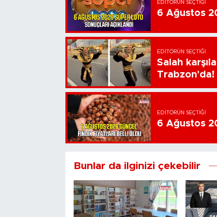
EDITÖRÜN SEÇTIĞI
6 Ağustos 20
EDITÖRÜN SEÇTIĞI
Salah karşıl
Trabzon'da!
EDITÖRÜN SEÇTIĞI
6 Ağustos 202
Bunlar da ilginizi çekebilir