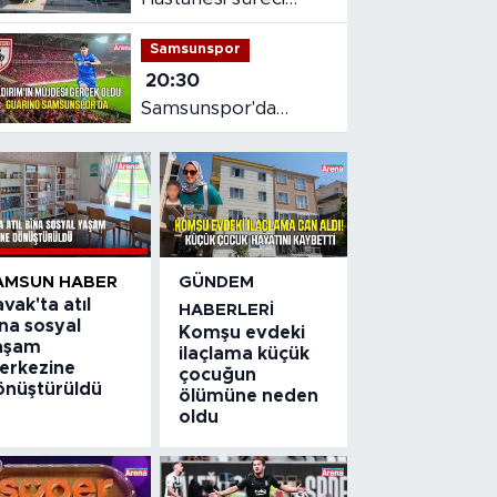
masaya yatırıldı
Samsunspor
20:30
Samsunspor'da
Gabriele dönemi
başladı
AMSUN HABER
GÜNDEM
vak'ta atıl
HABERLERI
na sosyal
Komşu evdeki
aşam
ilaçlama küçük
erkezine
çocuğun
önüştürüldü
ölümüne neden
oldu