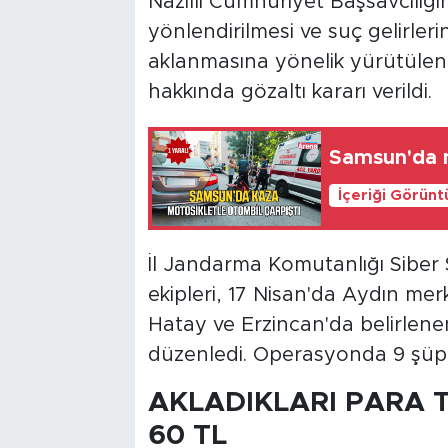
Nazilli Cumhuriyet Başsavcılığın
yönlendirilmesi ve suç gelirleri
aklanmasına yönelik yürütüle
hakkında gözaltı kararı verildi.
Samsun'da m
İçeriği Görünt
İl Jandarma Komutanlığı Sibe
ekipleri, 17 Nisan'da Aydın mer
Hatay ve Erzincan'da belirlene
düzenledi. Operasyonda 9 şüphe
AKLADIKLARI PARA T
60 TL