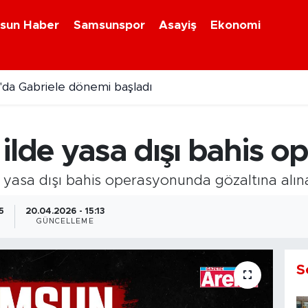
sun Haber
Samsunspor
Asayiş
Ekonomi
da Gabriele dönemi başladı
ilde yasa dışı bahis 
yasa dışı bahis operasyonunda gözaltına alınan
5
20.04.2026 - 15:13
GÜNCELLEME
S