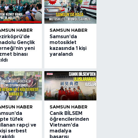
AMSUN HABER
SAMSUN HABER
ezirköprü'de
Samsun'da
nadolu Gençlik
motosiklet
rneği'nin yeni
kazasında 1 kişi
zmet binası
yaralandı
ıldı
AMSUN HABER
SAMSUN HABER
amsun'da
Canik BİLSEM
ipte tüfek
öğrencilerinden
llanan rapçi ve
Vietnam'da
kişi serbest
madalya
rakıldı
başarısı