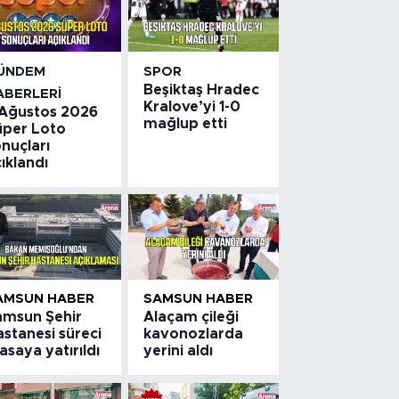
ÜNDEM
SPOR
Beşiktaş Hradec
ABERLERI
Kralove’yi 1-0
 Ağustos 2026
mağlup etti
üper Loto
nuçları
ıklandı
AMSUN HABER
SAMSUN HABER
amsun Şehir
Alaçam çileği
stanesi süreci
kavonozlarda
saya yatırıldı
yerini aldı