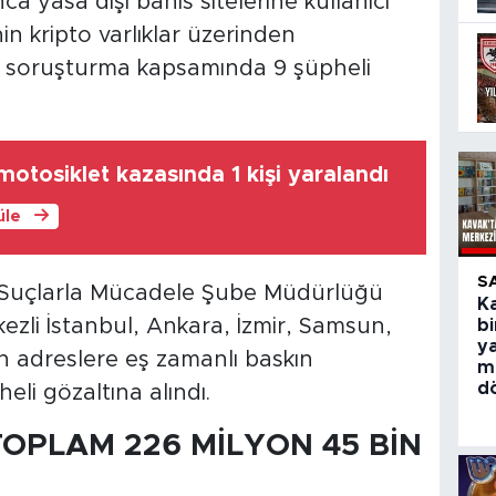
ca yasa dışı bahis sitelerine kullanıcı
nin kripto varlıklar üzerinden
n soruşturma kapsamında 9 şüpheli
otosiklet kazasında 1 kişi yaralandı
üle
S
r Suçlarla Mücadele Şube Müdürlüğü
Ka
kezli İstanbul, Ankara, İzmir, Samsun,
bi
y
n adreslere eş zamanlı baskın
m
d
li gözaltına alındı.
OPLAM 226 MİLYON 45 BİN