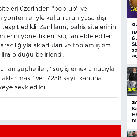
siteleri üzerinden "pop-up" ve
yöntemleriyle kullanıcıları yasa dışı
G
tespit edildi. Zanlıların, bahis sitelerinin
H
mlerini yönettikleri, suçtan elde edilen
6
S
 aracılığıyla akladıkları ve toplam işlem
so
ira olduğu belirlendi.
aç
anan şüpheliler, "suç işlemek amacıyla
n aklanması" ve "7258 sayılı kanuna
eye sevk edildi.
S
S
Ha
ma