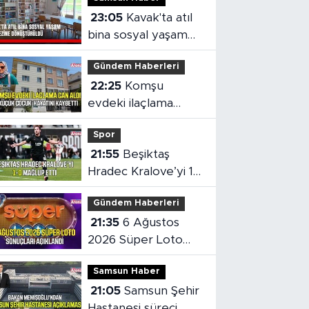
23:05
Kavak'ta atıl
bina sosyal yaşam
merkezine
Gündem Haberleri
dönüştürüldü
22:25
Komşu
evdeki ilaçlama
küçük çocuğun
Spor
ölümüne neden oldu
21:55
Beşiktaş
Hradec Kralove’yi 1-
0 mağlup etti
Gündem Haberleri
21:35
6 Ağustos
2026 Süper Loto
sonuçları açıklandı
Samsun Haber
21:05
Samsun Şehir
Hastanesi süreci