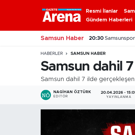
Resmi İlanlar
Sam
Gündem Haberleri
Nöbetçi Eczaneler
Samsun Haber
Hava Durumu
20:30
Samsunspor'
Samsun Namaz Vakitleri
HABERLER
SAMSUN HABER
Samsun dahil 7 
Trafik Durumu
Samsun dahil 7 ilde gerçekleşen 
Süper Lig Puan Durumu ve Fikstür
NAGIHAN ÖZTÜRK
20.04.2026 - 15:0
EDITÖR
YAYINLANMA
Tüm Manşetler
Son Dakika Haberleri
Haber Arşivi