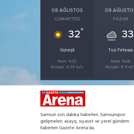
08 AĞUSTOS
09 AĞUSTO
CUMARTESI
PAZAR
°
32
33
Güneşli
Toz Fırtınası
Nem: %22
Nem: %26
Rüzgar: 4.39 m/s
Rüzgar: 6.11 m/
Samsun son dakika haberleri, Samsunspor
gelişmeleri, asayiş, siyaset ve yerel gündem
haberleri Gazete Arena’da.