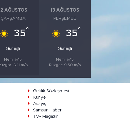
12 AĞUSTOS
13 AĞUSTOS
ÇARŞAMBA
PERŞEMBE
°
°
35
35
Güneşli
Güneşli
Nem: %15
Nem: %15
üzgar: 8.11 m/s
Rüzgar: 9.50 m/s
ı
Gizlilik Sözleşmesi
Künye
Asayiş
Samsun Haber
TV- Magazin