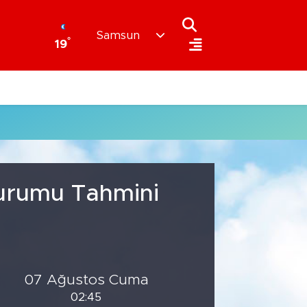
Samsun
°
19
Durumu Tahmini
07 Ağustos Cuma
02:45