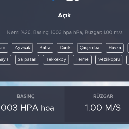
Açık
Nem: %26, Basınç: 1003 hpa hPa, Rüzgar: 1.00 m/s
kum
Ayvacık
Bafra
Canik
Çarşamba
Havza
ayıs
Salıpazarı
Tekkeköy
Terme
Vezirköprü
BASINÇ
RÜZGAR
1003 HPA
1.00 M/S
hpa