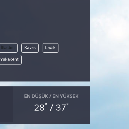
İlkadım
Kavak
Ladik
Yakakent
EN DÜŞÜK / EN YÜKSEK
°
°
28
/ 37