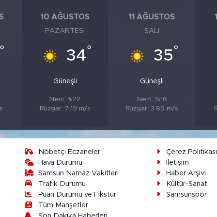
S
10 AĞUSTOS
11 AĞUSTOS
PAZARTESI
SALI
°
°
°
34
35
Güneşli
Güneşli
Nem: %22
Nem: %16
s
Rüzgar: 7.19 m/s
Rüzgar: 3.89 m/s
R
Nöbetçi Eczaneler
Çerez Politikas
Hava Durumu
İletişim
Samsun Namaz Vakitleri
Haber Arşivi
Trafik Durumu
Kültür-Sanat
Puan Durumu ve Fikstür
Samsunspor
Tüm Manşetler
Son Dakika Haberleri