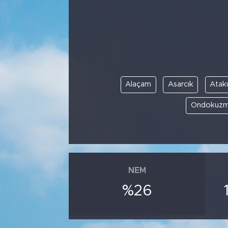
Alaçam
Asarcık
Ata
Ondokuzm
NEM
%26