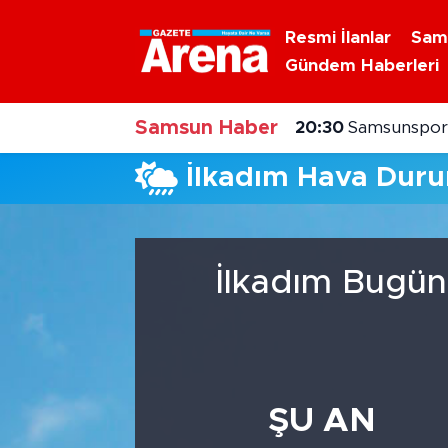
Resmi İlanlar
Sam
Gündem Haberleri
Nöbetçi Eczaneler
Samsun Haber
Hava Durumu
20:30
Samsunspor'
İlkadım Hava Dur
Samsun Namaz Vakitleri
Trafik Durumu
İlkadım Bugün
Süper Lig Puan Durumu ve Fikstür
Tüm Manşetler
Son Dakika Haberleri
ŞU AN
Haber Arşivi