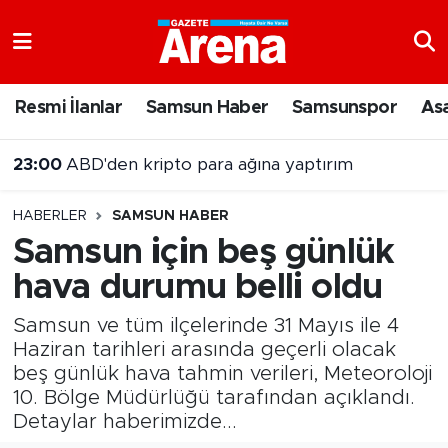
Nöbetçi Eczaneler
Resmi İlanlar
Samsun Haber
Samsunspor
As
Hava Durumu
23:00
ABD'den kripto para ağına yaptırım
Samsun Namaz Vakitleri
HABERLER
SAMSUN HABER
Trafik Durumu
Samsun için beş günlük
hava durumu belli oldu
Süper Lig Puan Durumu ve Fikstür
Samsun ve tüm ilçelerinde 31 Mayıs ile 4
Tüm Manşetler
Haziran tarihleri arasında geçerli olacak
beş günlük hava tahmin verileri, Meteoroloji
Son Dakika Haberleri
10. Bölge Müdürlüğü tarafından açıklandı.
Detaylar haberimizde...
Haber Arşivi