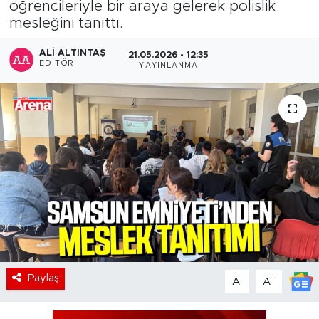
öğrencileriyle bir araya gelerek polislik
mesleğini tanıttı.
ALI ALTINTAŞ
21.05.2026 - 12:35
EDITÖR
YAYINLANMA
Paylaş
-
+
A
A