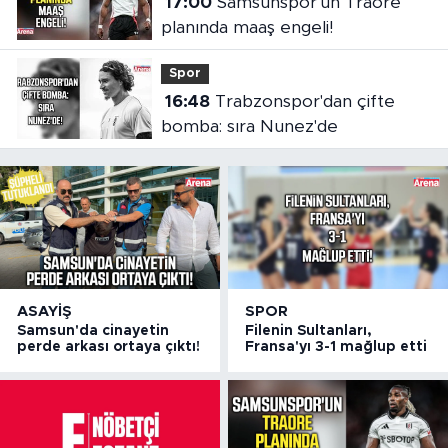
17:00
Samsunspor'un Traore
planında maaş engeli!
Spor
16:48
Trabzonspor'dan çifte
bomba: sıra Nunez'de
ASAYIŞ
SPOR
Samsun'da cinayetin
Filenin Sultanları,
perde arkası ortaya çıktı!
Fransa'yı 3-1 mağlup etti