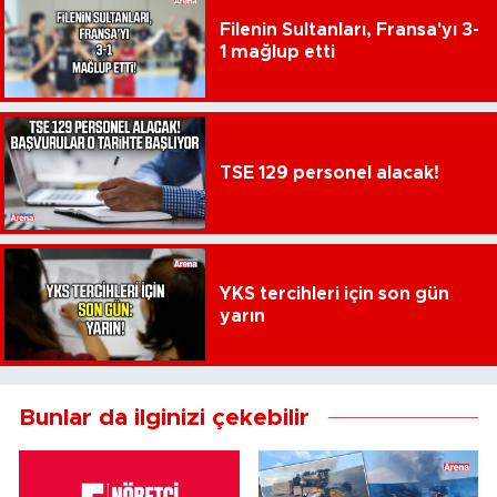
Filenin Sultanları, Fransa'yı 3-
1 mağlup etti
TSE 129 personel alacak!
YKS tercihleri için son gün
yarın
Bunlar da ilginizi çekebilir