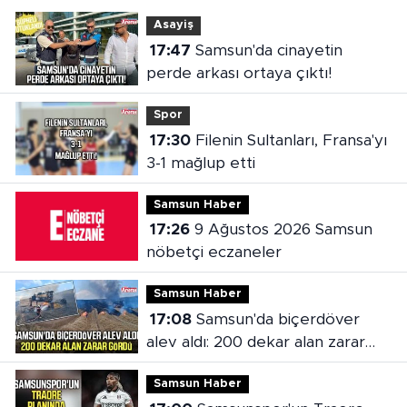
Asayiş
17:47
Samsun'da cinayetin
perde arkası ortaya çıktı!
Spor
17:30
Filenin Sultanları, Fransa'yı
3-1 mağlup etti
Samsun Haber
17:26
9 Ağustos 2026 Samsun
nöbetçi eczaneler
Samsun Haber
17:08
Samsun'da biçerdöver
alev aldı: 200 dekar alan zarar
gördü
Samsun Haber