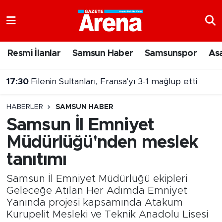
Nöbetçi Eczaneler
Resmi İlanlar
Samsun Haber
Samsunspor
As
Hava Durumu
17:30
Filenin Sultanları, Fransa'yı 3-1 mağlup etti
Samsun Namaz Vakitleri
HABERLER
SAMSUN HABER
Trafik Durumu
Samsun İl Emniyet
Müdürlüğü'nden meslek
Süper Lig Puan Durumu ve Fikstür
tanıtımı
Tüm Manşetler
Samsun İl Emniyet Müdürlüğü ekipleri
Son Dakika Haberleri
Geleceğe Atılan Her Adımda Emniyet
Yanında projesi kapsamında Atakum
Kurupelit Mesleki ve Teknik Anadolu Lisesi
Haber Arşivi