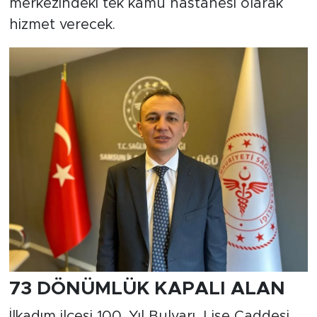
merkezindeki tek kamu hastanesi olarak
hizmet verecek.
73 DÖNÜMLÜK KAPALI ALAN
İlkadım ilçesi 100. Yıl Bulvarı, Lise Caddesi