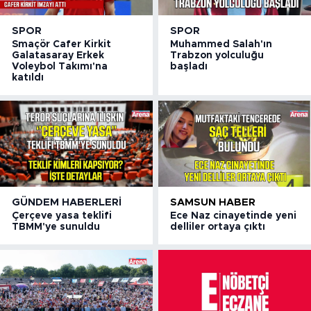
SPOR
SPOR
Smaçör Cafer Kirkit
Muhammed Salah'ın
Galatasaray Erkek
Trabzon yolculuğu
Voleybol Takımı'na
başladı
katıldı
GÜNDEM HABERLERI
SAMSUN HABER
Çerçeve yasa teklifi
Ece Naz cinayetinde yeni
TBMM'ye sunuldu
delliler ortaya çıktı