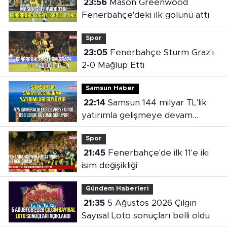
23:56
Mason Greenwood
Fenerbahçe'deki ilk golünü attı
Spor
23:05
Fenerbahçe Sturm Graz'ı
2-0 Mağlup Etti
Samsun Haber
22:14
Samsun 144 milyar TL'lik
yatırımla gelişmeye devam
ediyor
Spor
21:45
Fenerbahçe'de ilk 11'e iki
isim değişikliği
Gündem Haberleri
21:35
5 Ağustos 2026 Çılgın
Sayısal Loto sonuçları belli oldu