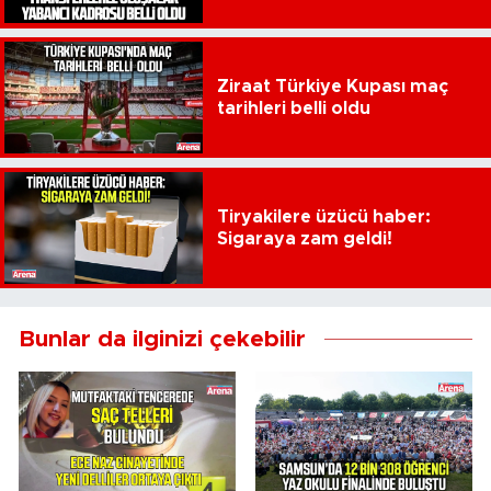
Ziraat Türkiye Kupası maç
tarihleri belli oldu
Tiryakilere üzücü haber:
Sigaraya zam geldi!
Bunlar da ilginizi çekebilir