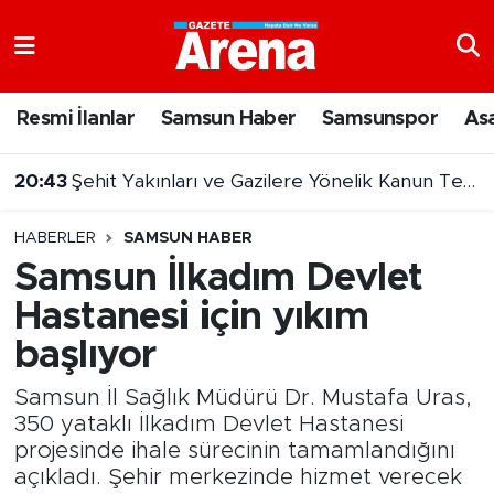
Nöbetçi Eczaneler
Resmi İlanlar
Samsun Haber
Samsunspor
As
Hava Durumu
20:43
Şehit Yakınları ve Gazilere Yönelik Kanun Teklifi Komisyonda
Samsun Namaz Vakitleri
HABERLER
SAMSUN HABER
Trafik Durumu
Samsun İlkadım Devlet
Hastanesi için yıkım
Süper Lig Puan Durumu ve Fikstür
başlıyor
Tüm Manşetler
Samsun İl Sağlık Müdürü Dr. Mustafa Uras,
Son Dakika Haberleri
350 yataklı İlkadım Devlet Hastanesi
projesinde ihale sürecinin tamamlandığını
açıkladı. Şehir merkezinde hizmet verecek
Haber Arşivi