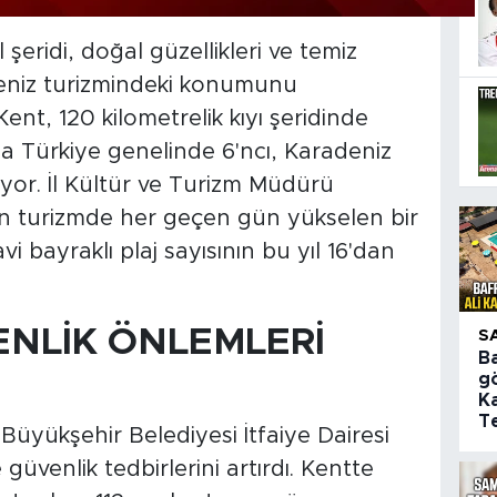
 şeridi, doğal güzellikleri ve temiz
eniz turizmindeki konumunu
nt, 120 kilometrelik kıyı şeridinde
la Türkiye genelinde 6'ncı, Karadeniz
lıyor. İl Kültür ve Turizm Müdürü
 turizmde her geçen gün yükselen bir
vi bayraklı plaj sayısının bu yıl 16'dan
NLİK ÖNLEMLERİ
S
B
gö
Ka
Te
Büyükşehir Belediyesi İtfaiye Dairesi
 güvenlik tedbirlerini artırdı. Kentte