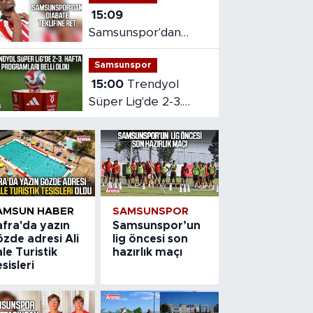
15:09
Samsunspor'dan
Diabate teklifine ret
Samsunspor
15:00
Trendyol
Süper Lig'de 2-3.
hafta programları
belli oldu
AMSUN HABER
SAMSUNSPOR
afra'da yazın
Samsunspor’un
zde adresi Ali
lig öncesi son
le Turistik
hazırlık maçı
sisleri