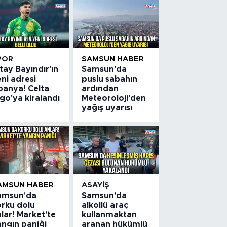
POR
SAMSUN HABER
tay Bayındır'ın
Samsun'da
ni adresi
puslu sabahın
panya! Celta
ardından
go'ya kiralandı
Meteoroloji'den
yağış uyarısı
AMSUN HABER
ASAYIŞ
amsun'da
Samsun'da
orku dolu
alkollü araç
lar! Market'te
kullanmaktan
angın paniği
aranan hükümlü