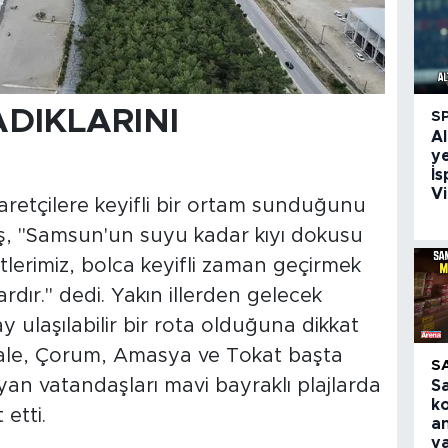
DIKLARINI
S
Al
ye
İs
Vi
retçilere keyifli bir ortam sunduğunu
ş, "Samsun'un suyu kadar kıyı dokusu
stlerimiz, bolca keyifli zaman geçirmek
ardır." dedi. Yakın illerden gelecek
y ulaşılabilir bir rota olduğuna dikkat
kale, Çorum, Amasya ve Tokat başta
S
yan vatandaşları mavi bayraklı plajlarda
S
k
etti.
an
y