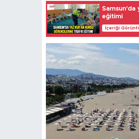
Samsun'da y
eğitimi
İçeriği Görünt