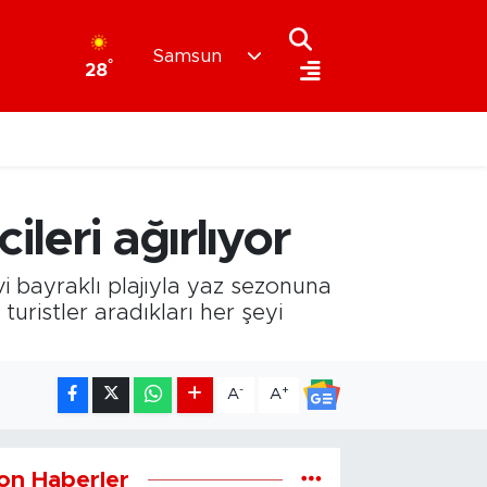
Samsun
°
28
ileri ağırlıyor
i bayraklı plajıyla yaz sezonuna
ristler aradıkları her şeyi
-
+
A
A
on Haberler