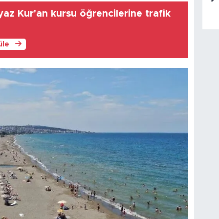
az Kur'an kursu öğrencilerine trafik
üle