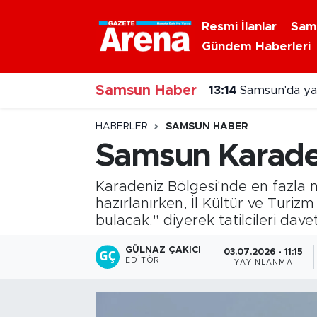
Resmi İlanlar
Sam
Gündem Haberleri
Nöbetçi Eczaneler
13:14
Samsun'da yaz
Samsun Haber
Hava Durumu
12:58
Altay Bayındı
Samsun Namaz Vakitleri
HABERLER
SAMSUN HABER
Samsun Karadeniz
Trafik Durumu
Karadeniz Bölgesi'nde en fazla m
Süper Lig Puan Durumu ve Fikstür
hazırlanırken, İl Kültür ve Turi
bulacak." diyerek tatilcileri davet
Tüm Manşetler
GÜLNAZ ÇAKICI
03.07.2026 - 11:15
EDITÖR
YAYINLANMA
Son Dakika Haberleri
Haber Arşivi