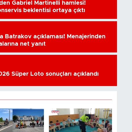
en Gabriel Martinelli hamlesi!
nservis beklentisi ortaya çıktı
a Batrakov açıklaması! Menajerinden
alarına net yanıt
26 Süper Loto sonuçları açıklandı