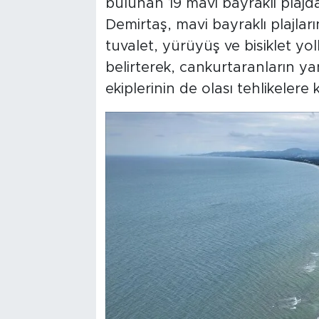
bulunan 19 mavi bayraklı plajd
Demirtaş, mavi bayraklı plajları
tuvalet, yürüyüş ve bisiklet yolla
belirterek, cankurtaranların ya
ekiplerinin de olası tehlikelere 