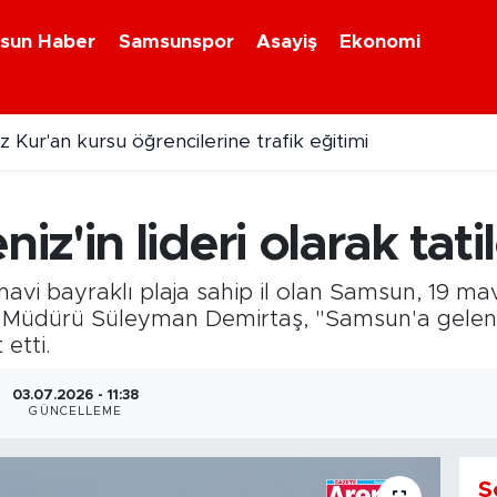
sun Haber
Samsunspor
Asayiş
Ekonomi
 Kur'an kursu öğrencilerine trafik eğitimi
r'ın yeni adresi İspanya! Celta Vigo'ya kiralandı
'in lideri olarak tatilc
avi bayraklı plaja sahip il olan Samsun, 19 mav
zm Müdürü Süleyman Demirtaş, "Samsun'a gelen tu
 etti.
03.07.2026 - 11:38
GÜNCELLEME
S