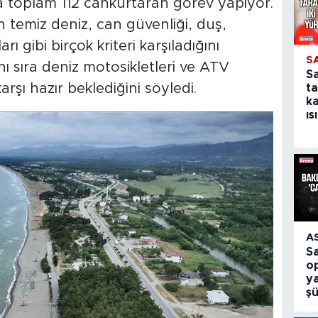
a toplam 112 cankurtaran görev yapıyor.
n temiz deniz, can güvenliği, duş,
rı gibi birçok kriteri karşıladığını
S
nı sıra deniz motosikletleri ve ATV
S
karşı hazır beklediğini söyledi.
ta
k
ıs
A
S
o
ya
ş