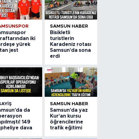
AMSUNSPOR
SAMSUN HABER
amsunspor
Bisikletli
raftarından iki
turistlerin
ardeşe yürek
Karadeniz rotası
ıtan jest
Samsun'da sona
erdi
SAYIŞ
SAMSUN HABER
amsun'da da
Samsun'da yaz
perasyon
Kur'an kursu
pılmıştı! 149
öğrencilerine
üpheliye dava
trafik eğitimi