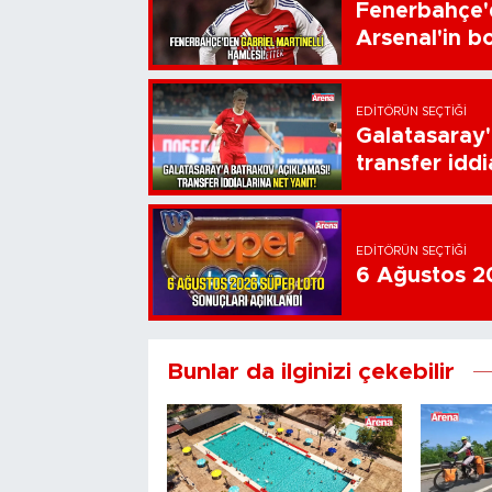
Fenerbahçe'd
Arsenal'in bo
EDITÖRÜN SEÇTIĞI
Galatasaray'
transfer iddi
EDITÖRÜN SEÇTIĞI
6 Ağustos 20
Bunlar da ilginizi çekebilir