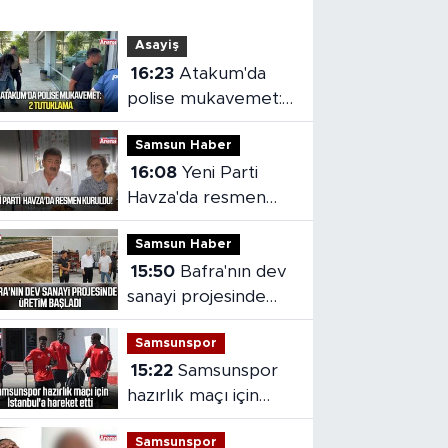
Asayiş
16:23
Atakum'da
polise mukavemet:
2 tutuklama
Samsun Haber
16:08
Yeni Parti
Havza'da resmen
kuruldu
Samsun Haber
15:50
Bafra'nın dev
sanayi projesinde
üretim başladı
Samsunspor
15:22
Samsunspor
hazırlık maçı için
İstanbul'a hareket
Samsunspor
etti