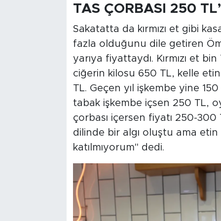
TAS ÇORBASI 250 TL
Sakatatta da kırmızı et gibi kas
fazla olduğunu dile getiren Ömü
yarıya fiyattaydı. Kırmızı et bi
ciğerin kilosu 650 TL, kelle eti
TL. Geçen yıl işkembe yine 150 T
tabak işkembe içsen 250 TL, oy
çorbası içersen fiyatı 250-300 
dilinde bir algı oluştu ama et
katılmıyorum" dedi.