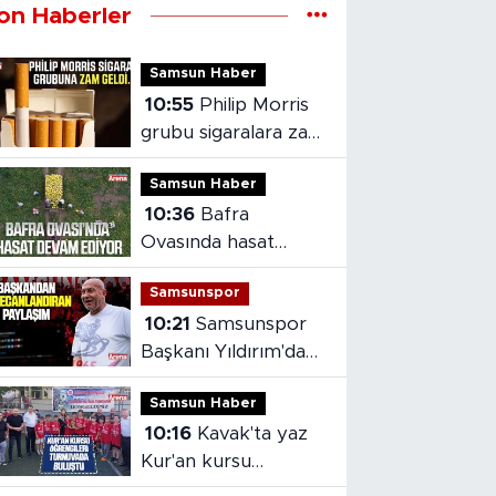
on Haberler
Samsun Haber
10:55
Philip Morris
grubu sigaralara zam
geldi
Samsun Haber
10:36
Bafra
Ovasında hasat
devam ediyor
Samsunspor
10:21
Samsunspor
Başkanı Yıldırım'dan
heyecanlandıran
Samsun Haber
paylaşım
10:16
Kavak'ta yaz
Kur'an kursu
öğrencileri