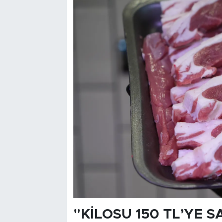
"KİLOSU 150 TL’YE S