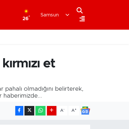
Samsun
°
26
ırmızı et
 pahalı olmadığını belirterek,
r haberimizde...
-
+
A
A