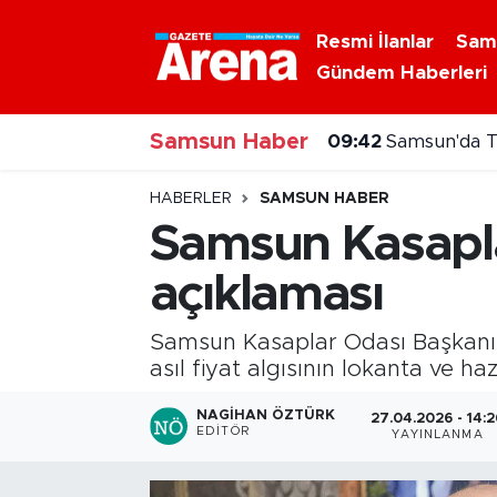
Resmi İlanlar
Sam
Gündem Haberleri
Nöbetçi Eczaneler
Samsun Haber
Hava Durumu
09:29
Samsunlu kı
Samsun Namaz Vakitleri
HABERLER
SAMSUN HABER
Samsun Kasapla
Trafik Durumu
açıklaması
Süper Lig Puan Durumu ve Fikstür
Samsun Kasaplar Odası Başkanı Öm
Tüm Manşetler
asıl fiyat algısının lokanta ve h
NAGIHAN ÖZTÜRK
27.04.2026 - 14:2
Son Dakika Haberleri
EDITÖR
YAYINLANMA
Haber Arşivi