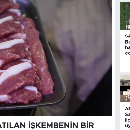
S
B
h
e
A
S
il
ATILAN İŞKEMBENİN BİR
u