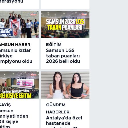
perasyonu
AMSUN HABER
EĞITIM
amsunlu kızlar
Samsun LGS
ürkiye
taban puanları
ampiyonu oldu
2026 belli oldu
SAYIŞ
GÜNDEM
amsun
HABERLERI
mniyeti'nden
Antalya'da özel
3 kişiye
hastanede
ğitim