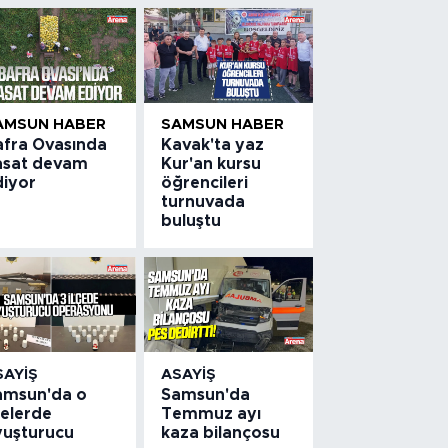
AMSUN HABER
SAMSUN HABER
afra Ovasında
Kavak'ta yaz
asat devam
Kur'an kursu
diyor
öğrencileri
turnuvada
buluştu
SAYIŞ
ASAYIŞ
amsun'da o
Samsun'da
çelerde
Temmuz ayı
yuşturucu
kaza bilançosu