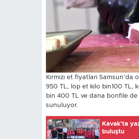
Kırmızı et fiyatları Samsun’da 
950 TL, löp et kilo bin100 TL, ko
bin 400 TL ve dana bonfile de k
sunuluyor.
Kavak'ta ya
buluştu