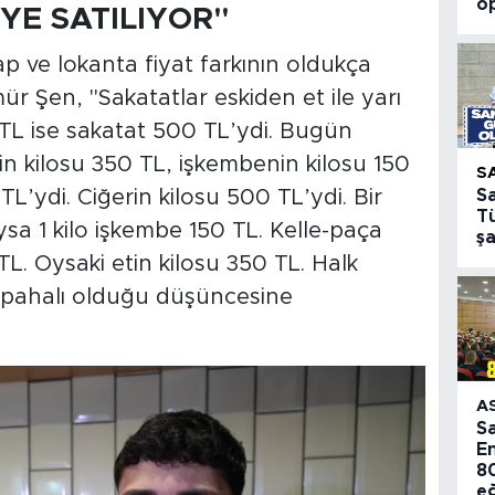
o
’YE SATILIYOR"
ap ve lokanta fiyat farkının oldukça
r Şen, "Sakatatlar eskiden et ile yarı
n TL ise sakatat 500 TL’ydi. Bugün
nin kilosu 350 TL, işkembenin kilosu 150
S
S
L’ydi. Ciğerin kilosu 500 TL’ydi. Bir
T
sa 1 kilo işkembe 150 TL. Kelle-paça
ş
TL. Oysaki etin kilosu 350 TL. Halk
in pahalı olduğu düşüncesine
A
S
E
80
e