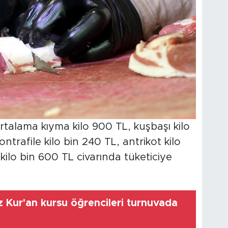
ortalama kıyma kilo 900 TL, kuşbaşı kilo
ntrafile kilo bin 240 TL, antrikot kilo
ilo bin 600 TL civarında tüketiciye
z Kur'an kursu öğrencileri turnuvada