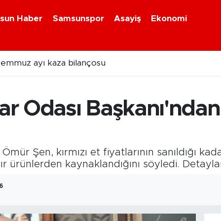
sun Haber
Samsunspor
Asayiş
Ekonomi
zlar Türkiye şampiyonu oldu
r Odası Başkanı'ndan k
ür Şen, kırmızı et fiyatlarının sanıldığı kadar
azır ürünlerden kaynaklandığını söyledi. Detayla
6