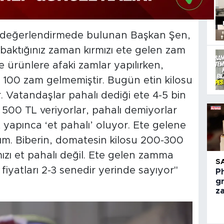
a değerlendirmede bulunan Başkan Şen,
baktığınız zaman kırmızı ete gelen zam
e ürünlere afaki zamlar yapılırken,
 100 zam gelmemiştir. Bugün etin kilosu
. Vatandaşlar pahalı dediği ete 4-5 bin
500 TL veriyorlar, pahalı demiyorlar
t yapınca ‘et pahalı’ oluyor. Ete gelene
ım. Biberin, domatesin kilosu 200-300
zı et pahalı değil. Ete gelen zamma
S
iyatları 2-3 senedir yerinde sayıyor"
Ph
g
z