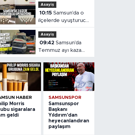
Asayiş
turnuvada buluştu
10:15
Samsun'da o
ilçelerde uyuşturucu
operasyonu
Asayiş
09:42
Samsun'da
Temmuz ayı kaza
bilançosu
AMSUN HABER
SAMSUNSPOR
ilip Morris
Samsunspor
rubu sigaralara
Başkanı
am geldi
Yıldırım'dan
heyecanlandıran
paylaşım