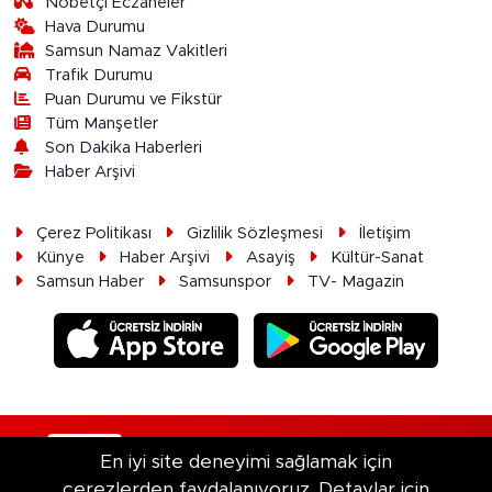
Nöbetçi Eczaneler
Hava Durumu
Samsun Namaz Vakitleri
Trafik Durumu
Puan Durumu ve Fikstür
Tüm Manşetler
Son Dakika Haberleri
Haber Arşivi
Çerez Politikası
Gizlilik Sözleşmesi
İletişim
Künye
Haber Arşivi
Asayiş
Kültür-Sanat
Samsun Haber
Samsunspor
TV- Magazin
RSS
Copyright © 2026. Her hakkı saklıdır.
En iyi site deneyimi sağlamak için
çerezlerden faydalanıyoruz. Detaylar için