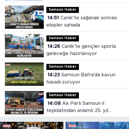
Samsun Haber
14:51
Canik’te sağanak sonrası
ekipler sahada
Samsun Haber
14:26
Canik’te gençler sporla
geleceğe hazırlanıyor
Samsun Haber
14:23
Samsun Bafra'da kavun
hasadı sürüyor
Samsun Haber
14:08
Ak Parti Samsun il
teşkilatından anlamlı 25. yıl
programı