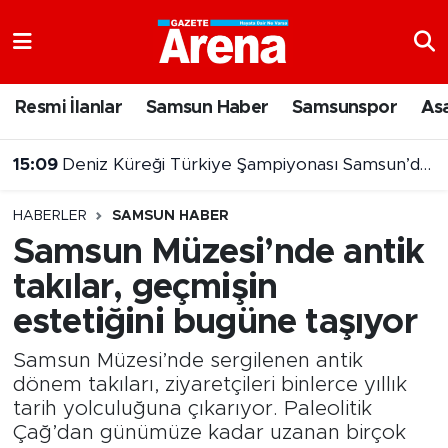
Nöbetçi Eczaneler
Resmi İlanlar
Samsun Haber
Samsunspor
As
Hava Durumu
15:09
Deniz Küreği Türkiye Şampiyonası Samsun’da başlıyor
Samsun Namaz Vakitleri
HABERLER
SAMSUN HABER
Trafik Durumu
Samsun Müzesi’nde antik
takılar, geçmişin
Süper Lig Puan Durumu ve Fikstür
estetiğini bugüne taşıyor
Tüm Manşetler
Samsun Müzesi’nde sergilenen antik
Son Dakika Haberleri
dönem takıları, ziyaretçileri binlerce yıllık
tarih yolculuğuna çıkarıyor. Paleolitik
Çağ’dan günümüze kadar uzanan birçok
Haber Arşivi