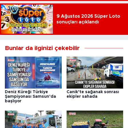
9 Ağustos 2026 Süper Loto
sonuçları açıklandı
Bunlar da ilginizi çekebilir
Deniz Küreği Türkiye
Canik’te sağanak sonrası
Şampiyonası Samsun’da
ekipler sahada
başlıyor