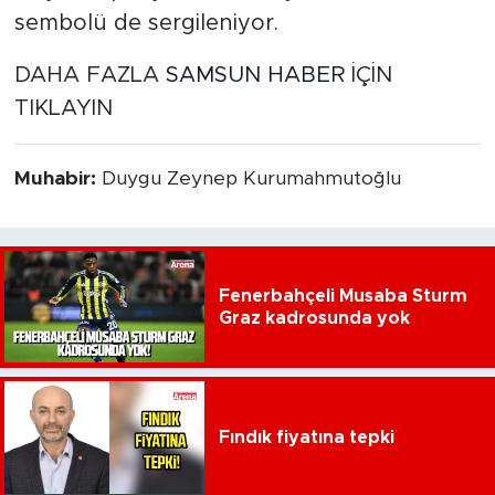
sembolü de sergileniyor.
DAHA FAZLA
SAMSUN HABER
İÇİN
TIKLAYIN
Muhabir:
Duygu Zeynep Kurumahmutoğlu
Fenerbahçeli Musaba Sturm
Graz kadrosunda yok
Fındık fiyatına tepki