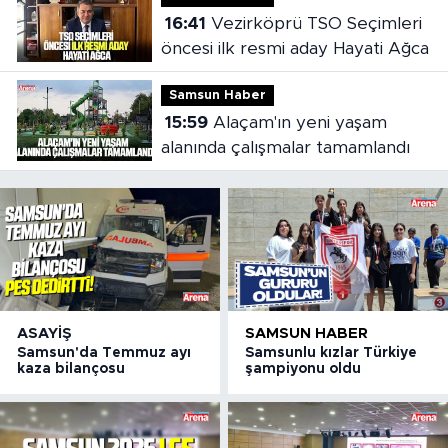
16:41
Vezirköprü TSO Seçimleri
öncesi ilk resmi aday Hayati Ağca
Samsun Haber
15:59
Alaçam'ın yeni yaşam
alanında çalışmalar tamamlandı
ASAYIŞ
SAMSUN HABER
Samsun'da Temmuz ayı
Samsunlu kızlar Türkiye
kaza bilançosu
şampiyonu oldu