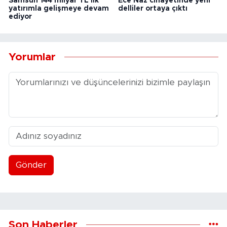
Samsun 144 milyar TL'lik
Ece Naz cinayetinde yeni
yatırımla gelişmeye devam
delliler ortaya çıktı
ediyor
Yorumlar
Gönder
Son Haberler