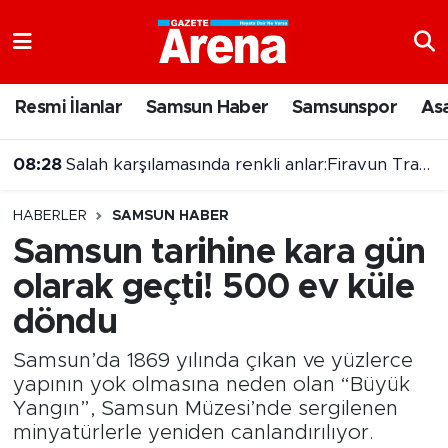
Nöbetçi Eczaneler
Resmi İlanlar
Samsun Haber
Samsunspor
As
Hava Durumu
08:10
Samsun Büyükşehir Cumhuriyet Caddesi'nde çalışma başlattı
Samsun Namaz Vakitleri
HABERLER
SAMSUN HABER
Trafik Durumu
Samsun tarihine kara gün
olarak geçti! 500 ev küle
Süper Lig Puan Durumu ve Fikstür
döndu
Tüm Manşetler
Samsun’da 1869 yılında çıkan ve yüzlerce
Son Dakika Haberleri
yapının yok olmasına neden olan “Büyük
Yangın”, Samsun Müzesi’nde sergilenen
minyatürlerle yeniden canlandırılıyor.
Haber Arşivi