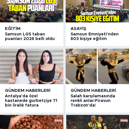
EĞITIM
ASAYIŞ
Samsun LGS taban
Samsun Emniyeti'nden
puanları 2026 belli oldu
803 kişiye eğitim
GÜNDEM HABERLERI
GÜNDEM HABERLERI
Antalya'da özel
Salah karşılamasında
hastanede gurbetçiye 71
renkli anlar:Firavun
bin liralık fatura
Trabzon'da!