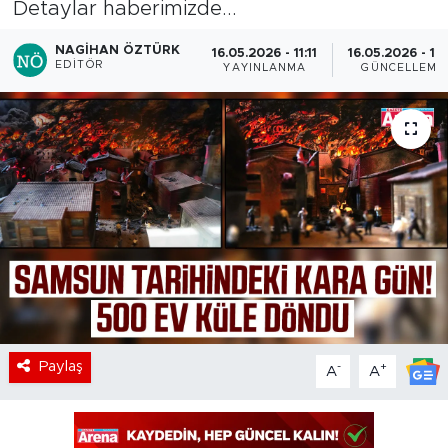
Detaylar haberimizde...
NAGIHAN ÖZTÜRK
16.05.2026 - 11:11
16.05.2026 - 11:
EDITÖR
YAYINLANMA
GÜNCELLEME
Paylaş
-
+
A
A