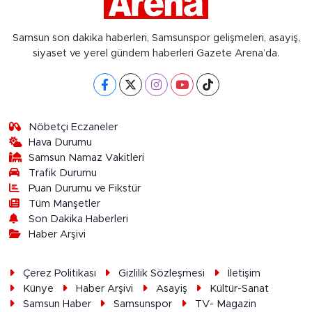
Samsun son dakika haberleri, Samsunspor gelişmeleri, asayiş,
siyaset ve yerel gündem haberleri Gazete Arena’da.
Nöbetçi Eczaneler
Hava Durumu
Samsun Namaz Vakitleri
Trafik Durumu
Puan Durumu ve Fikstür
Tüm Manşetler
Son Dakika Haberleri
Haber Arşivi
Çerez Politikası
Gizlilik Sözleşmesi
İletişim
Künye
Haber Arşivi
Asayiş
Kültür-Sanat
Samsun Haber
Samsunspor
TV- Magazin