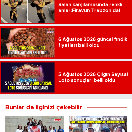
Salah karşılamasında renkli
anlar:Firavun Trabzon'da!
6 Ağustos 2026 güncel fındık
fiyatları belli oldu
5 Ağustos 2026 Çılgın Sayısal
Loto sonuçları belli oldu
Bunlar da ilginizi çekebilir