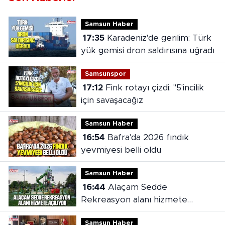
Samsun Haber
17:35
Karadeniz'de gerilim: Türk
yük gemisi dron saldırısına uğradı
Samsunspor
17:12
Fink rotayı çizdi: "5'incilik
için savaşacağız
Samsun Haber
16:54
Bafra'da 2026 fındık
yevmiyesi belli oldu
Samsun Haber
16:44
Alaçam Sedde
Rekreasyon alanı hizmete
açılıyor
Samsun Haber