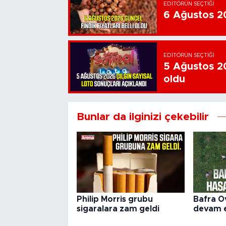
EDITÖRÜN SEÇTIĞI
6 Ağustos 202
EDITÖRÜN SEÇTIĞI
5 Ağustos 20
oldu
Bunlar da ilginizi çekebilir
Philip Morris grubu
Bafra O
sigaralara zam geldi
devam 