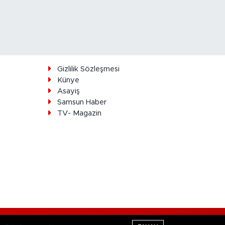
ı
Gizlilik Sözleşmesi
Künye
Asayiş
Samsun Haber
TV- Magazin
Haber Yazılımı:
TE Bilişim