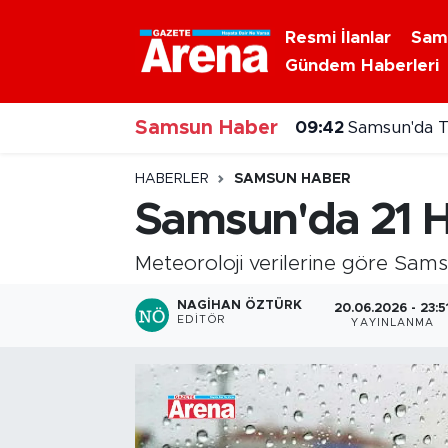
Resmi İlanlar
Sam
Gündem Haberleri
Nöbetçi Eczaneler
Samsun Haber
Hava Durumu
09:42
Samsun'da T
Samsun Namaz Vakitleri
HABERLER
SAMSUN HABER
Samsun'da 21 Ha
Trafik Durumu
Meteoroloji verilerine göre Sam
Süper Lig Puan Durumu ve Fikstür
NAGIHAN ÖZTÜRK
20.06.2026 - 23:5
EDITÖR
YAYINLANMA
Tüm Manşetler
Son Dakika Haberleri
Haber Arşivi