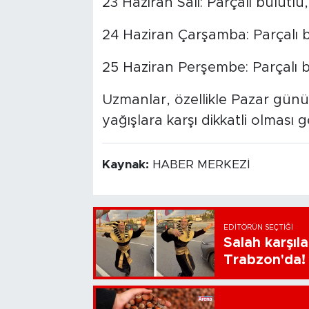
23 Haziran Salı: Parçalı bulutlu,
24 Haziran Çarşamba: Parçalı bu
25 Haziran Perşembe: Parçalı bu
Uzmanlar, özellikle Pazar günü 
yağışlara karşı dikkatli olması ge
Kaynak:
HABER MERKEZİ
EDITÖRÜN SEÇTIĞI
Salah karşıl
Trabzon'da!