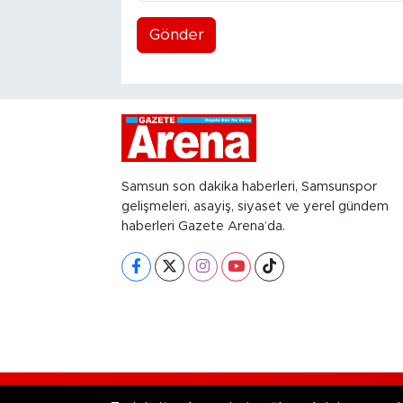
Gönder
Samsun son dakika haberleri, Samsunspor
gelişmeleri, asayiş, siyaset ve yerel gündem
haberleri Gazete Arena’da.
RSS
Copyright © 2026. Her hakkı saklıd