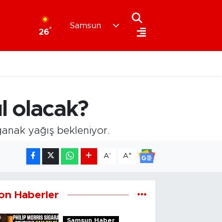
Samsun
°
26
l olacak?
ğanak yağış bekleniyor.
-
+
A
A
on Haberler
Samsun Haber