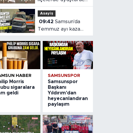
operasyonu
Asayiş
09:42
Samsun'da
Temmuz ayı kaza
bilançosu
AMSUN HABER
SAMSUNSPOR
ilip Morris
Samsunspor
rubu sigaralara
Başkanı
am geldi
Yıldırım'dan
heyecanlandıran
paylaşım