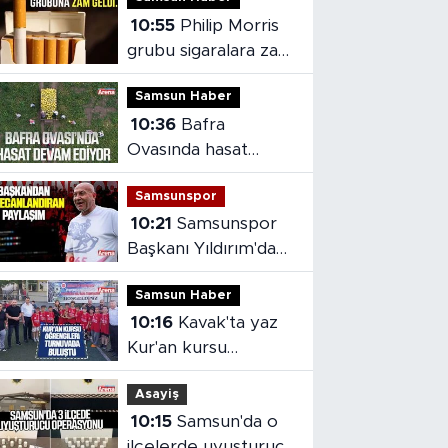
10:55
Philip Morris
grubu sigaralara zam
geldi
Samsun Haber
10:36
Bafra
Ovasında hasat
devam ediyor
Samsunspor
10:21
Samsunspor
Başkanı Yıldırım'dan
heyecanlandıran
Samsun Haber
paylaşım
10:16
Kavak'ta yaz
Kur'an kursu
öğrencileri
Asayiş
turnuvada buluştu
10:15
Samsun'da o
ilçelerde uyuşturucu