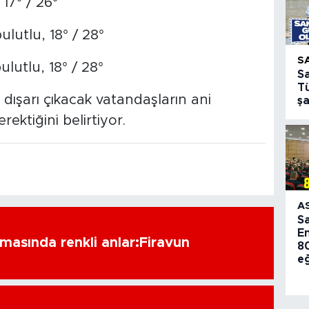
 17° / 26°
lutlu, 18° / 28°
S
lutlu, 18° / 28°
S
T
dışarı çıkacak vatandaşların ani
ş
rektiğini belirtiyor.
A
S
E
amasında renkli anlar:Firavun
80
e