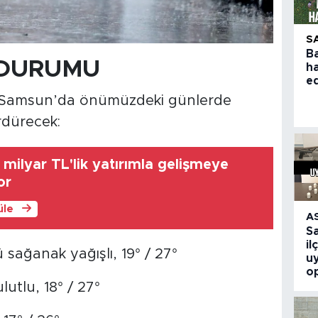
S
B
 DURUMU
h
e
re Samsun’da önümüzdeki günlerde
rdürecek:
milyar TL'lik yatırımla gelişmeye
or
üle
A
S
il
 sağanak yağışlı, 19° / 27°
u
o
lutlu, 18° / 27°