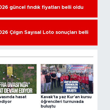
6 güncel fındık fiyatları belli oldu
26 Çılgın Sayısal Loto sonuçları belli
vasında hasat
Kavak'ta yaz Kur'an kursu
ediyor
öğrencileri turnuvada
buluştu