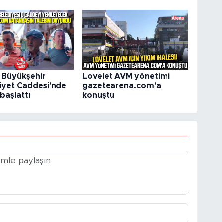
Büyükşehir
Lovelet AVM yönetimi
yet Caddesi'nde
gazetearena.com'a
başlattı
konuştu