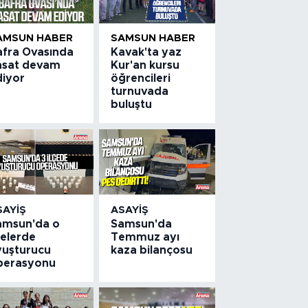
AMSUN HABER
SAMSUN HABER
afra Ovasında
Kavak'ta yaz
asat devam
Kur'an kursu
diyor
öğrencileri
turnuvada
buluştu
SAYIŞ
ASAYIŞ
amsun'da o
Samsun'da
çelerde
Temmuz ayı
yuşturucu
kaza bilançosu
perasyonu