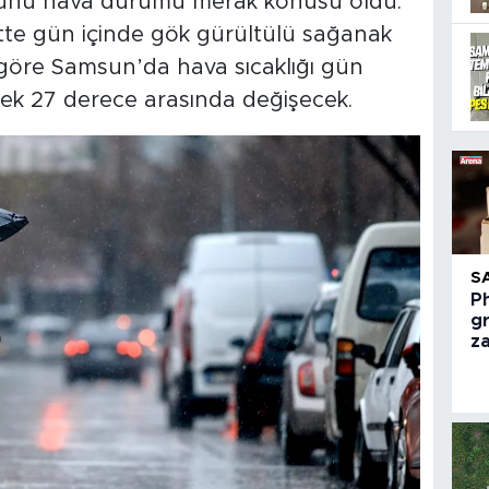
günü hava durumu merak konusu oldu.
ntte gün içinde gök gürültülü sağanak
e göre Samsun’da hava sıcaklığı gün
sek 27 derece arasında değişecek.
S
Ph
g
z