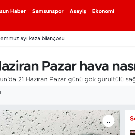
sun Haber
Samsunspor
Asayiş
Ekonomi
emmuz ayı kaza bilançosu
ziran Pazar hava nası
sun’da 21 Haziran Pazar günü gök gürültülü sa
1
S