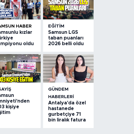
AMSUN HABER
EĞITIM
amsunlu kızlar
Samsun LGS
ürkiye
taban puanları
ampiyonu oldu
2026 belli oldu
SAYIŞ
GÜNDEM
amsun
HABERLERI
mniyeti'nden
Antalya'da özel
3 kişiye
hastanede
ğitim
gurbetçiye 71
bin liralık fatura