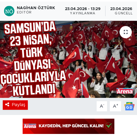
NAGIHAN ÖZTÜRK
23.04.2026 - 13:29
23.04.2026 - 
EDITÖR
YAYINLANMA
GÜNCELLE
Paylaş
-
+
A
A