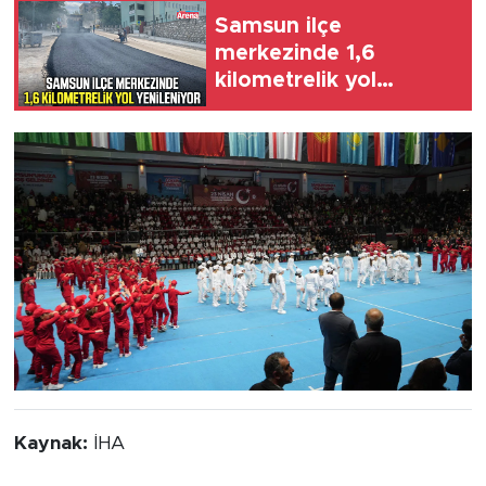
Samsun ilçe
merkezinde 1,6
kilometrelik yol
yenileniyor
Kaynak:
İHA