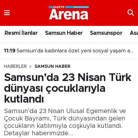
Nöbetçi Eczaneler
Resmi İlanlar
Samsun Haber
Samsunspor
As
Hava Durumu
11:09
Samsun ilçe merkezinde 1,6 kilometrelik yol yenileniyor
Samsun Namaz Vakitleri
HABERLER
SAMSUN HABER
Trafik Durumu
Samsun’da 23 Nisan Türk
dünyası çocuklarıyla
Süper Lig Puan Durumu ve Fikstür
kutlandı
Tüm Manşetler
Samsun’da 23 Nisan Ulusal Egemenlik ve
Son Dakika Haberleri
Çocuk Bayramı, Türk dünyasından gelen
çocukların katılımıyla coşkuyla kutlandı.
Detaylar haberimizde...
Haber Arşivi