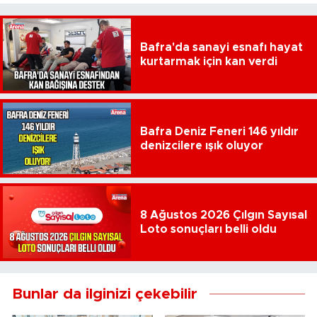
Bafra'da sanayi esnafı hayat
kurtarmak için kan verdi
Bafra Deniz Feneri 146 yıldır
denizcilere ışık oluyor
8 Ağustos 2026 Çılgın Sayısal
Loto sonuçları belli oldu
Bunlar da ilginizi çekebilir