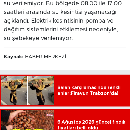
su verilemiyor. Bu bölgede 08.00 ile 17.00
saatleri arasında su kesintisi yaşanacağı
açıklandı. Elektrik kesintisinin pompa ve
dağıtım sistemlerini etkilemesi nedeniyle,
su şebekeye verilemiyor.
Kaynak:
HABER MERKEZİ
Salah karşılamasında renkli
anlar:Firavun Trabzon'da!
6 Ağustos 2026 güncel fındık
fiyatları belli oldu