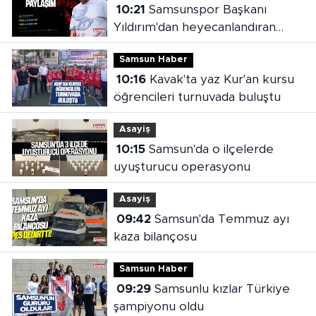
10:21
Samsunspor Başkanı
Yıldırım'dan heyecanlandıran
paylaşım
Samsun Haber
10:16
Kavak'ta yaz Kur'an kursu
öğrencileri turnuvada buluştu
Asayiş
10:15
Samsun'da o ilçelerde
uyuşturucu operasyonu
Asayiş
09:42
Samsun'da Temmuz ayı
kaza bilançosu
Samsun Haber
09:29
Samsunlu kızlar Türkiye
şampiyonu oldu