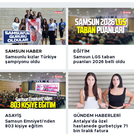
SAMSUN HABER
EĞITIM
Samsunlu kızlar Türkiye
Samsun LGS taban
şampiyonu oldu
puanları 2026 belli oldu
ASAYIŞ
GÜNDEM HABERLERI
Samsun Emniyeti'nden
Antalya'da özel
803 kişiye eğitim
hastanede gurbetçiye 71
bin liralık fatura