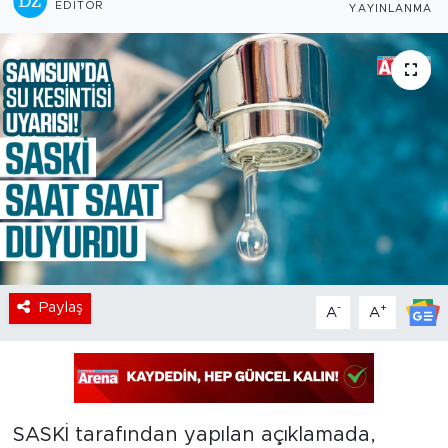
EDITÖR
YAYINLANMA
Paylaş
-
+
A
A
SASKİ tarafından yapılan açıklamada,