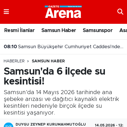
Nöbetçi Eczaneler
Resmi İlanlar
Samsun Haber
Samsunspor
As
Hava Durumu
08:10
Samsun Büyükşehir Cumhuriyet Caddesi'nde çalışma başlattı
Samsun Namaz Vakitleri
08:00
Lovelet AVM yönetimi gazetearena.com'a konuştu
HABERLER
SAMSUN HABER
Trafik Durumu
Samsun'da 6 ilçede su
kesintisi!
Süper Lig Puan Durumu ve Fikstür
Samsun’da 14 Mayıs 2026 tarihinde ana
Tüm Manşetler
şebeke arızası ve dağıtıcı kaynaklı elektrik
kesintileri nedeniyle birçok ilçede su
Son Dakika Haberleri
kesintisi yaşanıyor.
Haber Arşivi
DUYGU ZEYNEP KURUMAHMUTOĞLU
14.05.2026 - 12:31